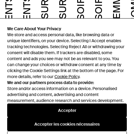
ACCESSOIRES FEMME
CHAUSSURES FEMME
VÊTEMENTS HOMME
VÊTEMENTS FEMME
SACS
SACS FEMME
We Care About Your Privacy
We store and access personal data, like browsing data or
unique identifiers, on your device. Selecting I Accept enables
tracking technologies. Selecting Reject All or withdrawing your
consent will disable them. If trackers are disabled, some
content and ads you see may not be as relevant to you. You
can change your choices or withdraw consent at any time by
clicking the Cookie Settings link at the bottom of the page. For
more details, refer to our
Cookie Policy
.
We and our partners process data to provide:
Store and/or access information on a device. Personalised
advertising and content, advertising and content
measurement, audience research and services development.
International
Accepter
Accepter les cookies nécessaires
Aide et infos