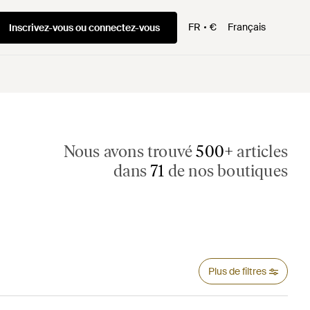
FR
€
Français
Inscrivez-vous ou connectez-vous
Nous avons trouvé
500+
articles
dans
71
de nos boutiques
Plus de filtres