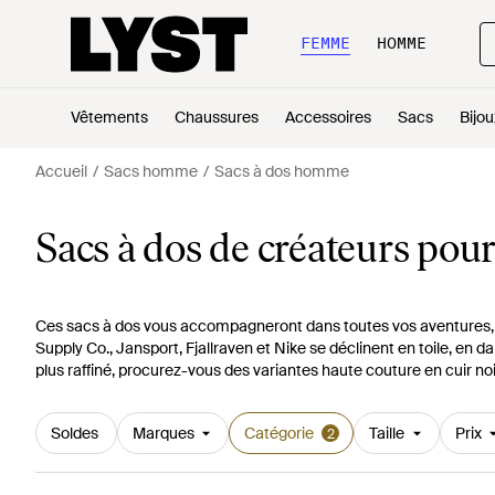
FEMME
HOMME
Vêtements
Chaussures
Accessoires
Sacs
Bijou
Accueil
Sacs homme
Sacs à dos homme
Sacs à dos de créateurs po
Ces sacs à dos vous accompagneront dans toutes vos aventures, c
Supply Co., Jansport, Fjallraven et Nike se déclinent en toile, en 
plus raffiné, procurez-vous des variantes haute couture en cuir no
Soldes
Marques
Catégorie
Taille
Prix
2