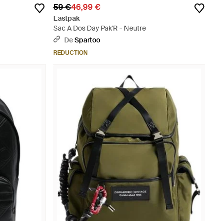
59 €
46,99 €
Eastpak
Sac A Dos Day Pak'R - Neutre
De
Spartoo
RÉDUCTION