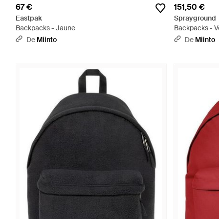
67 €
151,50 €
Eastpak
Sprayground
Backpacks - Jaune
Backpacks - V
De
Miinto
De
Miinto