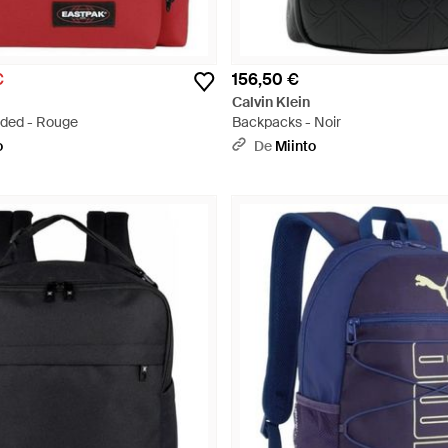
€
156,50 €
Calvin Klein
dded - Rouge
Backpacks - Noir
o
De
Miinto