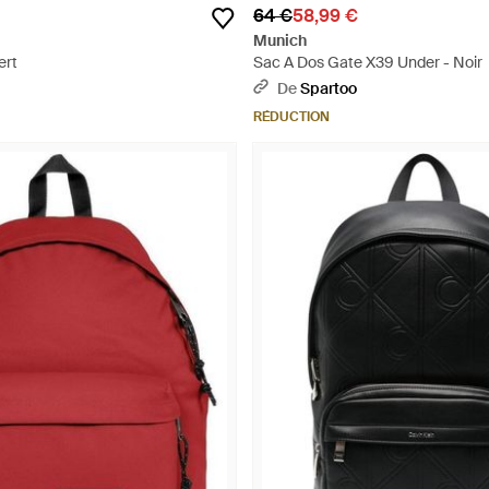
64 €
58,99 €
Munich
ert
Sac A Dos Gate X39 Under - Noir
De
Spartoo
RÉDUCTION