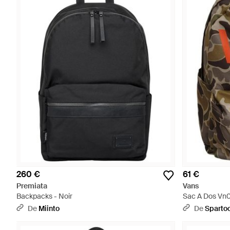
260 €
61 €
Premiata
Vans
Backpacks - Noir
Sac A Dos Vn0
De
Miinto
De
Sparto