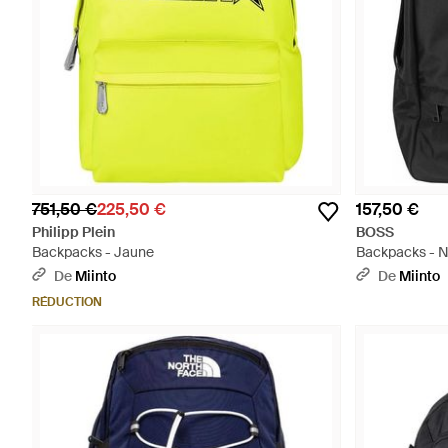
751,50 €
225,50 €
157,50 €
Philipp Plein
BOSS
Backpacks - Jaune
Backpacks - N
De
Miinto
De
Miinto
RÉDUCTION