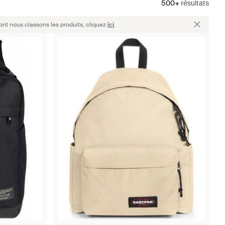
500+
résultats
ont nous classons les produits, cliquez
ici
.