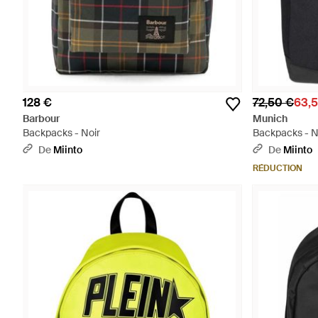
128 €
72,50 €
63,
Barbour
Munich
Backpacks - Noir
Backpacks - N
De
Miinto
De
Miinto
RÉDUCTION