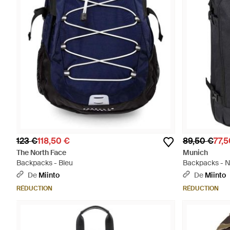
123 €
118,50 €
89,50 €
77,5
The North Face
Munich
Backpacks - Bleu
Backpacks - N
De
Miinto
De
Miinto
RÉDUCTION
RÉDUCTION