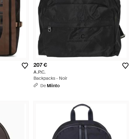
207 €
A.P.C.
Backpacks - Noir
De
Miinto