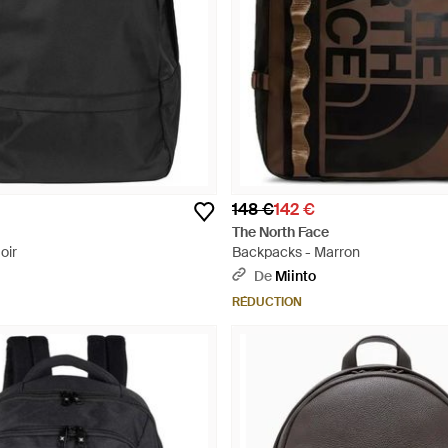
148 €
142 €
The North Face
oir
Backpacks - Marron
De
Miinto
RÉDUCTION