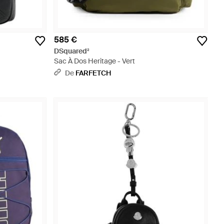
585 €
DSquared²
Sac À Dos Heritage - Vert
De
FARFETCH