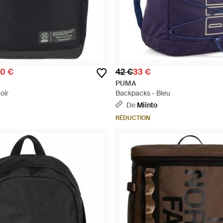
50 €
42 €
33 €
PUMA
oir
Backpacks - Bleu
De
Miinto
RÉDUCTION