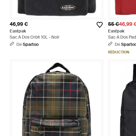
46,99 €
55 €
46,99 
Eastpak
Eastpak
Sac A Dos Orbit 10L - Noir
Sac A Dos Pa
De
Spartoo
De
Sparto
RÉDUCTION