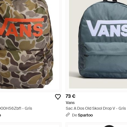
73 €
Vans
00H56Zbf1 - Gris
Sac A Dos Old Skool Drop V - Gris
o
De
Spartoo