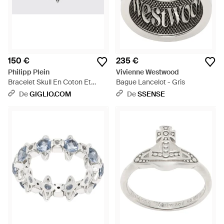
150 €
235 €
Philipp Plein
Vivienne Westwood
Bracelet Skull En Coton Et
Bague Lancelot - Gris
Acier Avec Logo Hexagon -
De
GIGLIO.COM
De
SSENSE
Noir