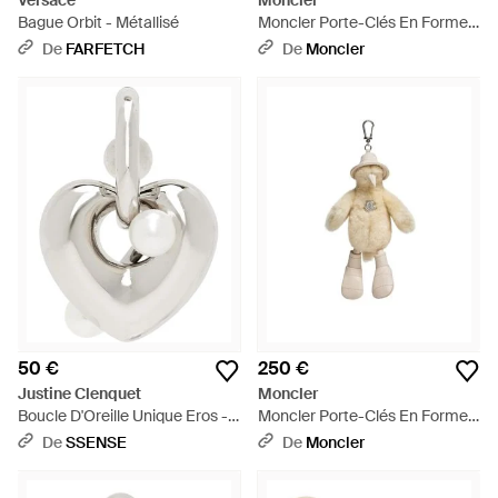
Versace
Moncler
Bague Orbit - Métallisé
Moncler Porte-Clés En Forme
De Canard, Homme, Taille -
De
FARFETCH
De
Moncler
Orange
50 €
250 €
Justine Clenquet
Moncler
Boucle D'Oreille Unique Eros -
Moncler Porte-Clés En Forme
Métallisé
De Canard, Homme, Taille -
De
SSENSE
De
Moncler
Métallisé