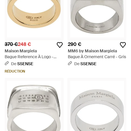
370 €
248 €
290 €
Maison Margiela
MM6 by Maison Margiela
Bague Reference À Logo -
Bague À Ornement Carré - Gris
Métallisé
De
SSENSE
De
SSENSE
RÉDUCTION