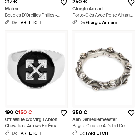
217 €
250 €
Mateo
Giorgio Armani
Boucles D'Oreilles Philips -
Porte-Clés Avec Porte Airtag
Blanc
En Cuir De Veau Grainé - Blanc
De
FARFETCH
De
Giorgio Armani
190 €
150 €
350 €
Off-White c/o Virgil Abloh
Ann Demeulemeester
Chevalière Arrows En Émail -
Bague Cloutée À Détail De
Noir
Corde - Métallisé
De
FARFETCH
De
FARFETCH