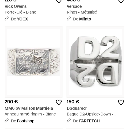
Rick Owens
Versace
Porte-Clé - Blanc
Rings - Métallisé
De
YOOX
De
Miinto
290 €
150 €
MM6 by Maison Margiela
DSquared²
Anneau mm6 ring m - Blanc
Bague D2-Upside-Down -
Blanc
De
Footshop
De
FARFETCH