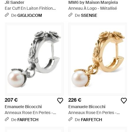
Jil Sander
MM6 by Maison Margiela
Ear Cuff En Laiton Finition
Anneau À Logo - Métallisé
Argentée - Blanc
De
GIGLIO.COM
De
SSENSE
207 €
226 €
Emanuele Bicocchi
Emanuele Bicocchi
Anneaux Rose En Perles -
Anneaux Rose En Perles -
Métallisé
Métallisé
De
FARFETCH
De
FARFETCH