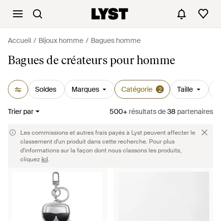
Accueil
Bijoux homme
Bagues homme
Bagues de créateurs pour homme
Soldes
Marques
Catégorie
Taille
P
2
Trier par
500+
résultats
de
38
partenaires
Les commissions et autres frais payés à Lyst peuvent affecter le
classement d'un produit dans cette recherche. Pour plus
d'informations sur la façon dont nous classons les produits,
cliquez
ici
.