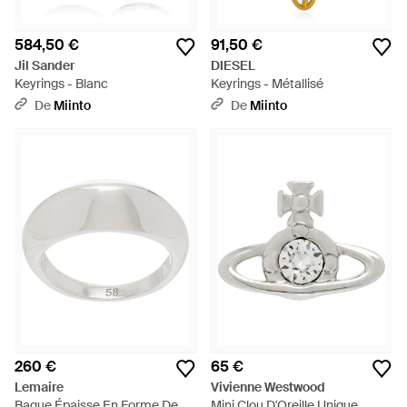
584,50 €
91,50 €
Jil Sander
DIESEL
Keyrings - Blanc
Keyrings - Métallisé
De
Miinto
De
Miinto
260 €
65 €
Lemaire
Vivienne Westwood
Bague Épaisse En Forme De
Mini Clou D'Oreille Unique