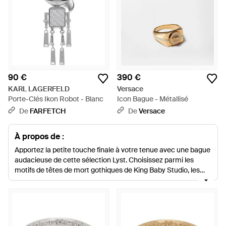
90 €
390 €
KARL LAGERFELD
Versace
Porte-Clés Ikon Robot - Blanc
Icon Bague - Métallisé
De
FARFETCH
De
Versace
À propos de :
Apportez la petite touche finale à votre tenue avec une bague
audacieuse de cette sélection Lyst. Choisissez parmi les
motifs de têtes de mort gothiques de King Baby Studio, les
clous et cornes excentriques de Shaun Leane et les éperons,
nœuds et aigles signés Hannah Martin. En outre, aucune
collection n’est complète sans une magnifique bague au
motif abstrait de Maison Martin Margiela.