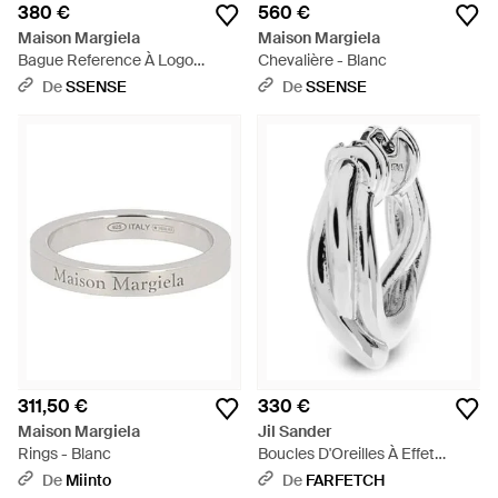
380 €
560 €
Maison Margiela
Maison Margiela
Bague Reference À Logo
Chevalière - Blanc
Numérique - Métallisé
De
SSENSE
De
SSENSE
311,50 €
330 €
Maison Margiela
Jil Sander
Rings - Blanc
Boucles D'Oreilles À Effet
Torsadé - Blanc
De
Miinto
De
FARFETCH