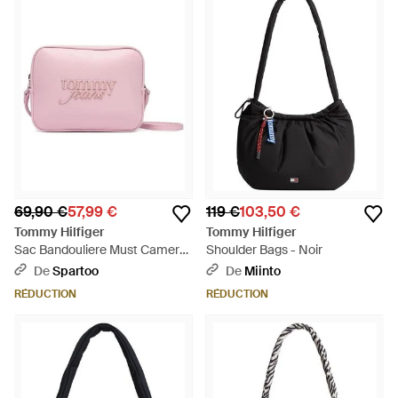
69,90 €
57,99 €
119 €
103,50 €
Tommy Hilfiger
Tommy Hilfiger
Sac Bandouliere Must Camera
Shoulder Bags - Noir
- Rose
De
Spartoo
De
Miinto
RÉDUCTION
RÉDUCTION