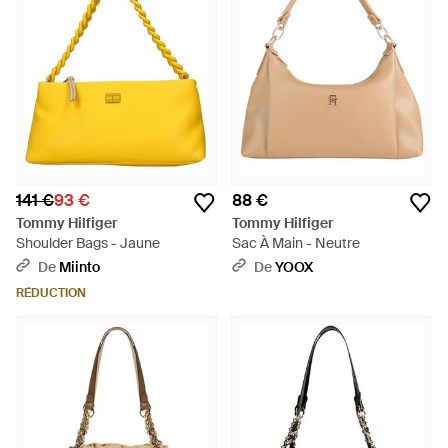
141 €
93 €
88 €
Tommy Hilfiger
Tommy Hilfiger
Shoulder Bags - Jaune
Sac À Main - Neutre
De
Miinto
De
YOOX
RÉDUCTION