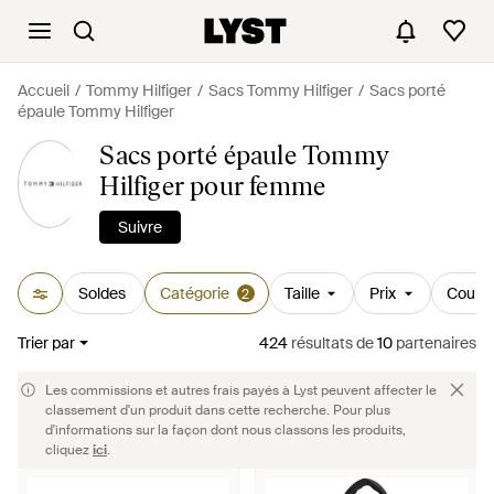
Accueil
Tommy Hilfiger
Sacs Tommy Hilfiger
Sacs porté
épaule Tommy Hilfiger
Sacs porté épaule Tommy
Hilfiger pour femme
Suivre
Soldes
Catégorie
Taille
Prix
Couleu
2
Trier par
424
résultats
de
10
partenaires
Les commissions et autres frais payés à Lyst peuvent affecter le
classement d'un produit dans cette recherche. Pour plus
d'informations sur la façon dont nous classons les produits,
cliquez
ici
.