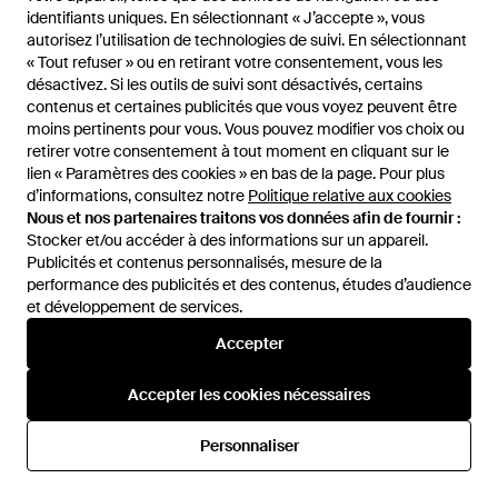
identifiants uniques. En sélectionnant « J’accepte », vous
identifiants uniques. En sélectionnant « J’accepte », vous
82,40 €
134 €
102,40 €
autorisez l’utilisation de technologies de suivi. En sélectionnant
autorisez l’utilisation de technologies de suivi. En sélectionnant
Tommy Hilfiger
Tommy Hilfiger
« Tout refuser » ou en retirant votre consentement, vous les
« Tout refuser » ou en retirant votre consentement, vous les
Des Sacs. Rose - Rose
Des Sacs. Creme - Neutre
désactivez. Si les outils de suivi sont désactivés, certains
désactivez. Si les outils de suivi sont désactivés, certains
De
Drestige
De
Drestige
contenus et certaines publicités que vous voyez peuvent être
contenus et certaines publicités que vous voyez peuvent être
moins pertinents pour vous. Vous pouvez modifier vos choix ou
moins pertinents pour vous. Vous pouvez modifier vos choix ou
RÉDUCTION
retirer votre consentement à tout moment en cliquant sur le
retirer votre consentement à tout moment en cliquant sur le
lien « Paramètres des cookies » en bas de la page. Pour plus
lien « Paramètres des cookies » en bas de la page. Pour plus
d’informations, consultez notre
d’informations, consultez notre
Politique relative aux cookies
Politique relative aux cookies
Nous et nos partenaires traitons vos données afin de fournir :
Nous et nos partenaires traitons vos données afin de fournir :
Stocker et/ou accéder à des informations sur un appareil.
Stocker et/ou accéder à des informations sur un appareil.
Publicités et contenus personnalisés, mesure de la
Publicités et contenus personnalisés, mesure de la
performance des publicités et des contenus, études d’audience
performance des publicités et des contenus, études d’audience
et développement de services.
et développement de services.
Accepter
Accepter
Accepter les cookies nécessaires
Accepter les cookies nécessaires
82,40 €
157 €
120 €
Personnaliser
Personnaliser
Tommy Hilfiger
Tommy Hilfiger
Des Sacs. Creme - Blanc
Des Sacs. Noir - Noir