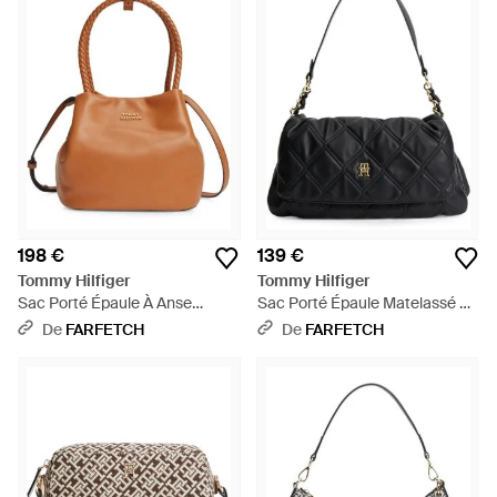
198 €
139 €
Tommy Hilfiger
Tommy Hilfiger
Sac Porté Épaule À Anse
Sac Porté Épaule Matelassé À
Tressée - Marron
Plaque Logo - Noir
De
FARFETCH
De
FARFETCH