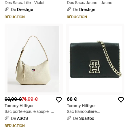
Des Sacs. Lille - Violet
Des Sacs. Jaune - Jaune
De
Drestige
De
Drestige
RÉDUCTION
RÉDUCTION
99,90 €
74,99 €
68 €
Tommy Hilfiger
Tommy Hilfiger
Sac porté épaule souple -
Sac Bandouliere
crème - Neutre
Aw0Aw15594Bds - Noir
De
ASOS
De
Spartoo
RÉDUCTION