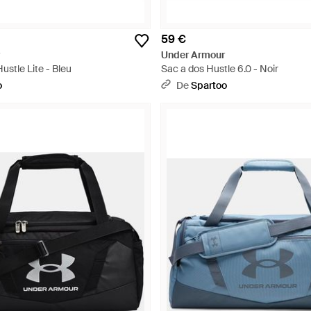
59 €
Under Armour
ustle Lite - Bleu
Sac a dos Hustle 6.0 - Noir
o
De
Spartoo