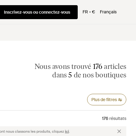
FR
€
Français
Inscrivez-vous ou connectez-vous
Nous avons trouvé
176
articles
dans
5
de nos boutiques
Plus de filtres
176
résultats
ont nous classons les produits, cliquez
ici
.