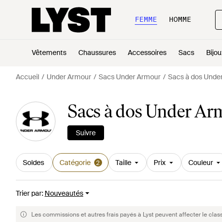
FEMME
HOMME
Vêtements
Chaussures
Accessoires
Sacs
Bijou
Accueil
Under Armour
Sacs Under Armour
Sacs à dos Unde
Sacs à dos Under A
Suivre
Soldes
Catégorie
Taille
Prix
Couleur
2
Trier par
:
Nouveautés
Les commissions et autres frais payés à Lyst peuvent affecter le clas