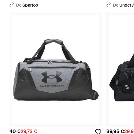
Noir - Marron
De
Spartoo
De
Under 
40 €
29,73 €
39,95 €
29,9