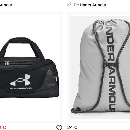
Wind - Bleu
Armour
De
Under Armour
1 €
24 €