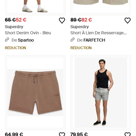
65 €
52 €
89 €
82 €
Superdry
Superdry
Short Denim Ovin - Bleu
Short À Lien De Resserrage
Merchant - Blanc
De
Spartoo
De
FARFETCH
RÉDUCTION
RÉDUCTION
64,99 €
79,95 €