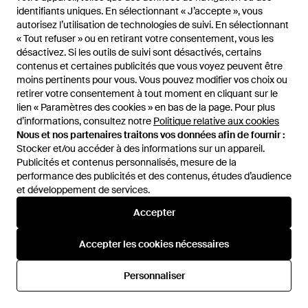
RÉDUCTION
identifiants uniques. En sélectionnant « J’accepte », vous
identifiants uniques. En sélectionnant « J’accepte », vous
autorisez l’utilisation de technologies de suivi. En sélectionnant
autorisez l’utilisation de technologies de suivi. En sélectionnant
« Tout refuser » ou en retirant votre consentement, vous les
« Tout refuser » ou en retirant votre consentement, vous les
désactivez. Si les outils de suivi sont désactivés, certains
désactivez. Si les outils de suivi sont désactivés, certains
contenus et certaines publicités que vous voyez peuvent être
contenus et certaines publicités que vous voyez peuvent être
moins pertinents pour vous. Vous pouvez modifier vos choix ou
moins pertinents pour vous. Vous pouvez modifier vos choix ou
retirer votre consentement à tout moment en cliquant sur le
retirer votre consentement à tout moment en cliquant sur le
lien « Paramètres des cookies » en bas de la page. Pour plus
lien « Paramètres des cookies » en bas de la page. Pour plus
d’informations, consultez notre
d’informations, consultez notre
Politique relative aux cookies
Politique relative aux cookies
Nous et nos partenaires traitons vos données afin de fournir :
Nous et nos partenaires traitons vos données afin de fournir :
Stocker et/ou accéder à des informations sur un appareil.
Stocker et/ou accéder à des informations sur un appareil.
Publicités et contenus personnalisés, mesure de la
Publicités et contenus personnalisés, mesure de la
performance des publicités et des contenus, études d’audience
performance des publicités et des contenus, études d’audience
et développement de services.
et développement de services.
64,99 €
54,99 €
Accepter
Accepter
Superdry
Superdry
Homme Short Essentials Walk
Homme Short En Jersey
Accepter les cookies nécessaires
Accepter les cookies nécessaires
Taille - Vert
Essential Logo Taille - Bleu
De
Superdry
De
Superdry
Personnaliser
Personnaliser