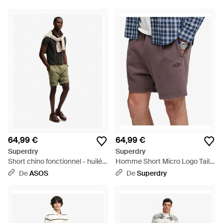
64,99 €
64,99 €
Superdry
Superdry
Short chino fonctionnel - huilé -
Homme Short Micro Logo Taille
Vert
- Blanc
De
ASOS
De
Superdry