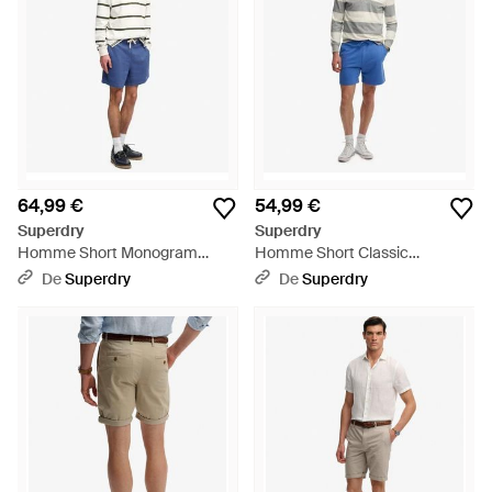
64,99 €
54,99 €
Superdry
Superdry
Homme Short Monogram
Homme Short Classic
Coupe Décontractée Taille -
Essential Logo Taille - Bleu
De
Superdry
De
Superdry
Bleu