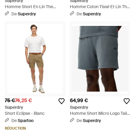
Superdry
Superdry
Homme Short En Lin The
Homme Coton Tissé Et Lin The
Merchant Store Taille - Gris
Merchant Store Short - Blanc
De
Superdry
De
Superdry
75 €
74,25 €
64,99 €
Superdry
Superdry
Short Eclipse - Blanc
Homme Short Micro Logo Taille
- Bleu
De
Spartoo
De
Superdry
RÉDUCTION