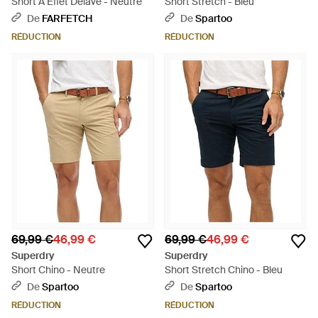
Short À Effet Délavé - Neutre
Short Stretch - Bleu
De
FARFETCH
De
Spartoo
RÉDUCTION
RÉDUCTION
69,99 €
46,99 €
69,99 €
46,99 €
Superdry
Superdry
Short Chino - Neutre
Short Stretch Chino - Bleu
De
Spartoo
De
Spartoo
RÉDUCTION
RÉDUCTION