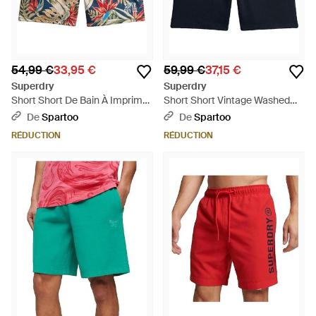
54,99 €
33,95 €
59,99 €
37,15 €
Superdry
Superdry
Short Short De Bain À Imprimé
Short Short Vintage Washed
Hawaïen - Bleu
Marine - Bleu
De
Spartoo
De
Spartoo
RÉDUCTION
RÉDUCTION