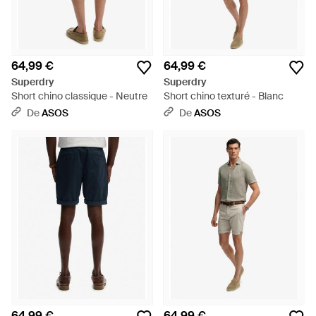
64,99 €
64,99 €
Superdry
Superdry
Short chino classique - Neutre
Short chino texturé - Blanc
De
ASOS
De
ASOS
64,99 €
64,99 €