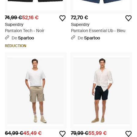
74,99 €
52,16 €
72,70 €
Superdry
Superdry
Pantalon Tech - Noir
Pantalon Essential Ub - Bleu
De
Spartoo
De
Spartoo
RÉDUCTION
64,99 €
45,49 €
79,99 €
55,99 €