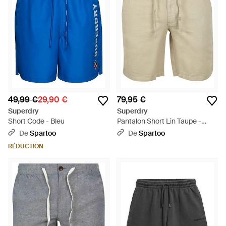
49,99 €
29,90 €
79,95 €
Superdry
Superdry
Short Code - Bleu
Pantalon Short Lin Taupe -
Neutre
De
Spartoo
De
Spartoo
RÉDUCTION