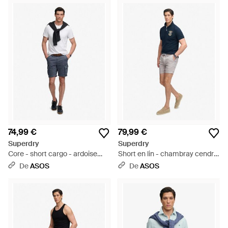
74,99 €
79,99 €
Superdry
Superdry
Core - short cargo - ardoise
Short en lin - chambray cendré
magma - Blanc
- Bleu
De
ASOS
De
ASOS