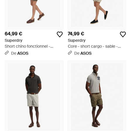
64,99 €
74,99 €
Superdry
Superdry
Short chino fonctionnel -
Core - short cargo - sable -
ciboulette - Blanc
Blanc
De
ASOS
De
ASOS