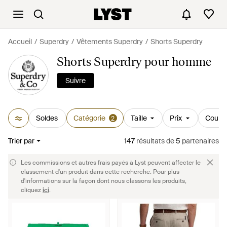
Accueil
Superdry
Vêtements Superdry
Shorts Superdry
Shorts Superdry pour homme
Suivre
Soldes
Catégorie
Taille
Prix
Couleu
2
Trier par
147
résultats
de
5
partenaires
Les commissions et autres frais payés à Lyst peuvent affecter le
classement d'un produit dans cette recherche. Pour plus
d'informations sur la façon dont nous classons les produits,
cliquez
ici
.