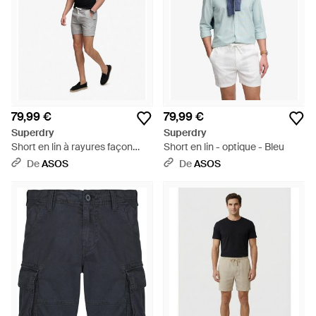
79,99 €
79,99 €
Superdry
Superdry
Short en lin à rayures façon
Short en lin - optique - Bleu
coutil - indigo - Noir
De
ASOS
De
ASOS