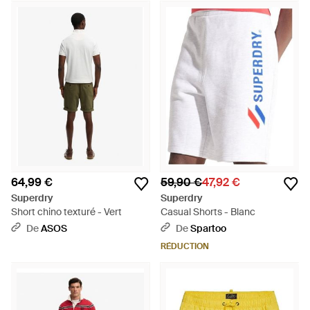
64,99 €
59,90 €
47,92 €
Superdry
Superdry
Short chino texturé - Vert
Casual Shorts - Blanc
De
ASOS
De
Spartoo
RÉDUCTION