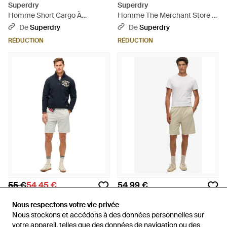
Superdry
Superdry
Homme Short Cargo À
Homme The Merchant Store -
Surpiqûres Contrastées Taille -
Bleu
De
Superdry
De
Superdry
Neutre
RÉDUCTION
RÉDUCTION
55 €
54,45 €
54,99 €
Superdry
Superdry
Nous respectons votre vie privée
Nous respectons votre vie privée
Short Logo Essential - Bleu
Short en jersey à logo essential
Nous stockons et accédons à des données personnelles sur
Nous stockons et accédons à des données personnelles sur
- Neutre
De
Spartoo
De
Superdry
votre appareil, telles que des données de navigation ou des
votre appareil, telles que des données de navigation ou des