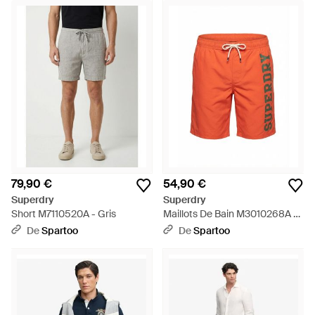
79,90 €
54,90 €
Superdry
Superdry
Short M7110520A - Gris
Maillots De Bain M3010268A -
Orange
De
Spartoo
De
Spartoo