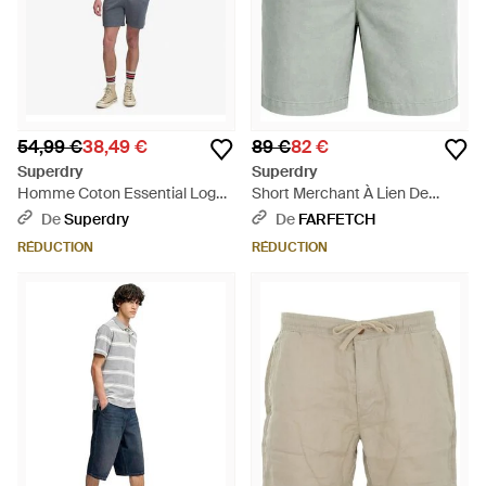
54,99 €
38,49 €
89 €
82 €
Superdry
Superdry
Homme Coton Essential Logo
Short Merchant À Lien De
Classic Short - Blanc
Resserrage En Lin - Gris
De
Superdry
De
FARFETCH
RÉDUCTION
RÉDUCTION