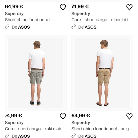
64,99 €
74,99 €
Superdry
Superdry
Short chino fonctionnel -
Core - short cargo - ciboulette
argenté ville - Noir
- Blanc
De
ASOS
De
ASOS
74,99 €
64,99 €
Superdry
Superdry
Core - short cargo - kaki clair -
Short chino fonctionnel - beige
Blanc
- Neutre
De
ASOS
De
ASOS