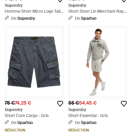
Superdry
Superdry
Homme Short Micro Logo Taille
Short Short Lin Merchant Rayé
- Blanc
- Noir
De
Superdry
De
Spartoo
75 €
74,25 €
55 €
54,45 €
Superdry
Superdry
Short Core Cargo - Gris
Short Essential - Gris
De
Spartoo
De
Spartoo
RÉDUCTION
RÉDUCTION