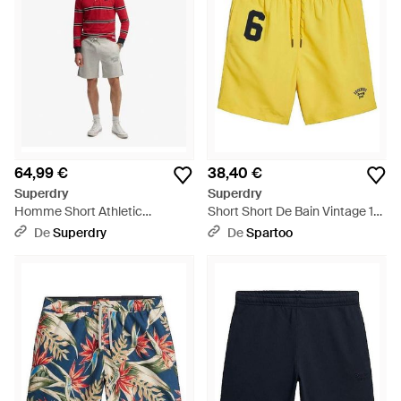
64,99 €
38,40 €
Superdry
Superdry
Homme Short Athletic
Short Short De Bain Vintage 17'
Essentials Taille - Rouge
- Jaune
De
Superdry
De
Spartoo