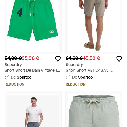
54,90 €
35,06 €
64,99 €
45,50 €
Superdry
Superdry
Short Short De Bain Vintage 17
Short Short M7110487A -
Pouces - Vert
Neutre
De
Spartoo
De
Spartoo
RÉDUCTION
RÉDUCTION