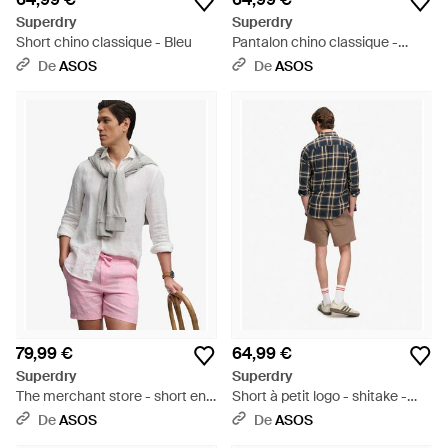
Superdry
Superdry
Short chino classique - Bleu
Pantalon chino classique -
Neutre
De
ASOS
De
ASOS
79,99 €
64,99 €
Superdry
Superdry
The merchant store - short en
Short à petit logo - shitake -
lin - chambray - Gris
Blanc
De
ASOS
De
ASOS