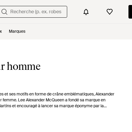
x
Marques
ur homme
es et ses motifs en forme de crâne emblématiques, Alexander
ur femme. Lee Alexander McQueen a fondé sa marque en
Martins et encouragé à lancer sa marque éponyme par la
tard aux bottes à lacets en cuir élégantes, les bottes
 and roll.