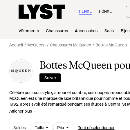
FEMME
HOMME
Vêtements
Chaussures
Accessoires
Sacs
Bijou
Accueil
McQueen
Chaussures McQueen
Bottes McQueen
Bottes McQueen po
Suivre
Célèbre pour son style glamour et sombre, ses coupes impeccabl
McQueen est une marque de luxe britannique pour homme et po
1992, après avoir été remarqué pendant ses études à Central St 
célèbre rédactrice en chef Isabella Blow. Des grosses bottes de mo
Afficher plus
Alexander McQueen sont chics et classiques avec une touche rock
Soldes
Taille
Prix
Tout désélectionner