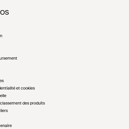
FOS
on
oursement
es
entialité et cookies
elle
e classement des produits
liers
tenaire