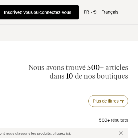
FR
€
Français
Inscrivez-vous ou connectez-vous
Nous avons trouvé
500+
articles
dans
10
de nos boutiques
Plus de filtres
500+
résultats
ont nous classons les produits, cliquez
ici
.