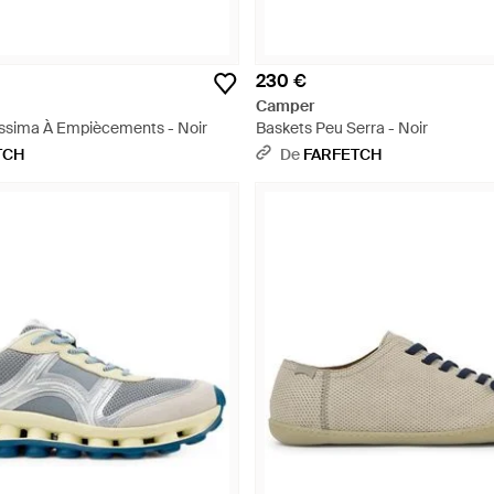
230 €
Camper
issima À Empiècements - Noir
Baskets Peu Serra - Noir
TCH
De
FARFETCH