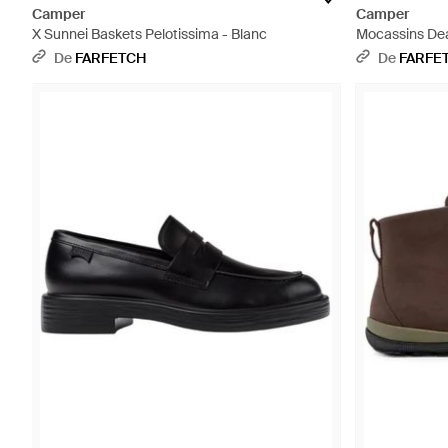
Camper
Camper
X Sunnei Baskets Pelotissima - Blanc
Mocassins Dea
De
FARFETCH
De
FARFE