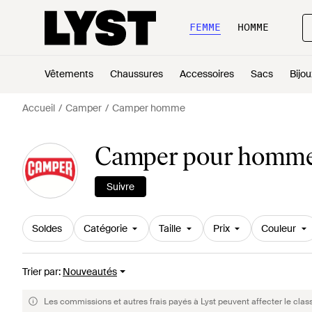
FEMME
HOMME
Vêtements
Chaussures
Accessoires
Sacs
Bijou
Accueil
Camper
Camper homme
Camper pour homm
Suivre
Soldes
Catégorie
Taille
Prix
Couleur
Trier par
:
Nouveautés
Les commissions et autres frais payés à Lyst peuvent affecter le clas