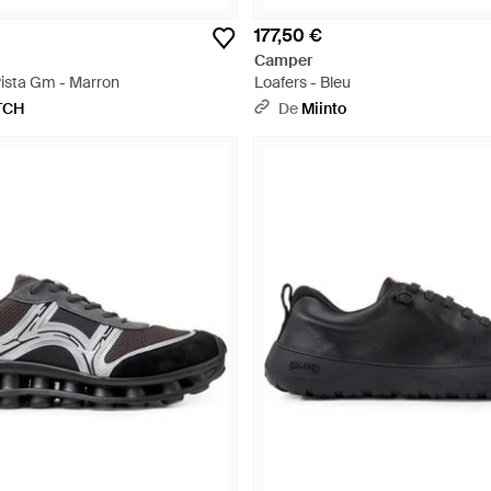
177,50 €
Camper
Pista Gm - Marron
Loafers - Bleu
TCH
De
Miinto