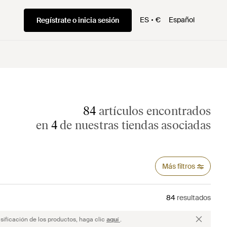
ES
€
Español
Regístrate o inicia sesión
84
artículos encontrados
en
4
de nuestras tiendas asociadas
Más filtros
84
resultados
sificación de los productos, haga clic
aquí
.