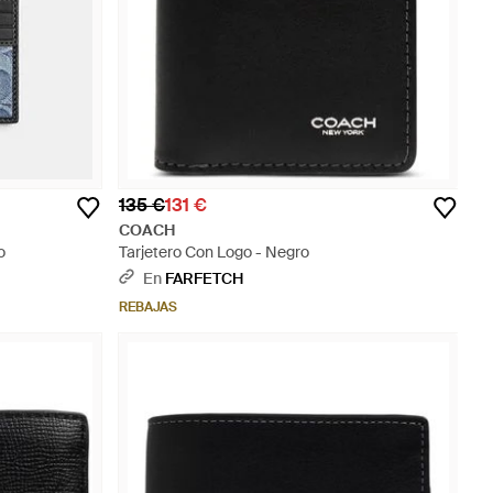
135 €
131 €
COACH
o
Tarjetero Con Logo - Negro
En
FARFETCH
REBAJAS