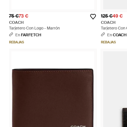
75 €
73 €
125 €
49 €
COACH
COACH
Tarjetero Con Logo - Marrón
Tarjetero Con
En
FARFETCH
En
COACH
REBAJAS
REBAJAS