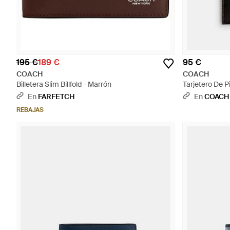
195 €
189 €
95 €
COACH
COACH
Billetera Slim Billfold - Marrón
Tarjetero De P
En
FARFETCH
En
COACH
REBAJAS