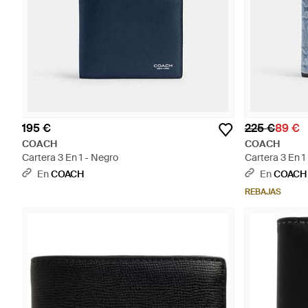
195 €
225 €
89 €
COACH
COACH
Cartera 3 En 1 - Negro
Cartera 3 En 1
Exquisita - Ne
En
COACH
En
COACH
REBAJAS