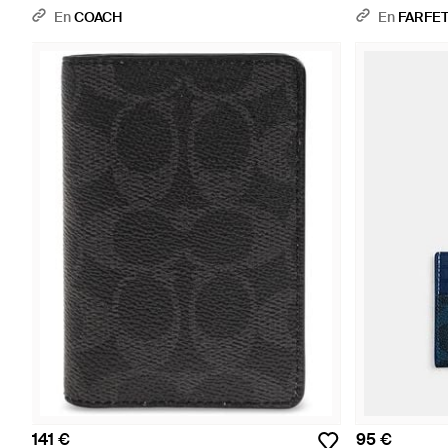
En
COACH
En
FARFE
141 €
95 €