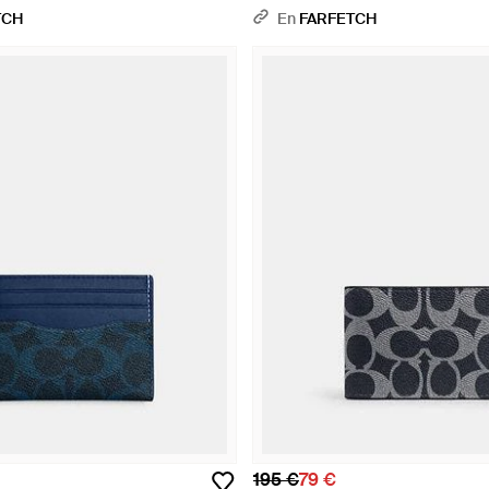
TCH
En
FARFETCH
195 €
79 €