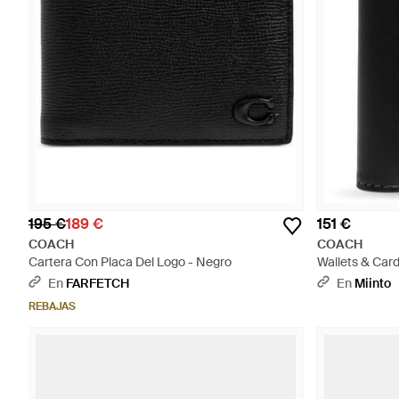
195 €
189 €
151 €
COACH
COACH
Cartera Con Placa Del Logo - Negro
Wallets & Car
En
FARFETCH
En
Miinto
REBAJAS