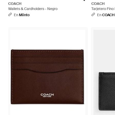
COACH
COACH
Wallets & Cardholders - Negro
Tarjetero Fin
En
Miinto
En
COACH