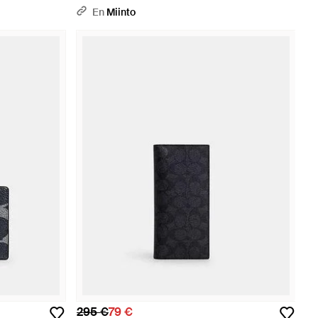
En
Miinto
295 €
79 €