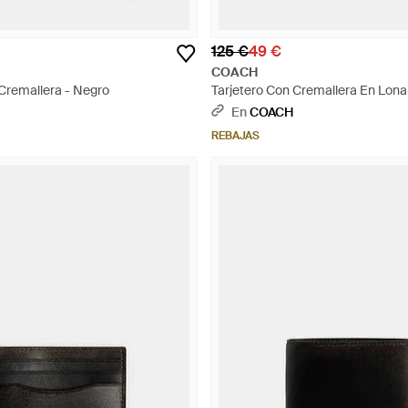
125 €
49 €
COACH
 Cremallera - Negro
Tarjetero Con Cremallera En Lona
Negro
En
COACH
REBAJAS