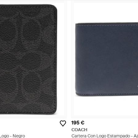
195 €
COACH
 Logo - Negro
Cartera Con Logo Estampado - Az