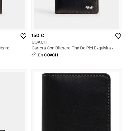
150 €
COACH
 Negro
Cartera Con Billetera Fina De Piel Exquisita -
Negro
En
COACH