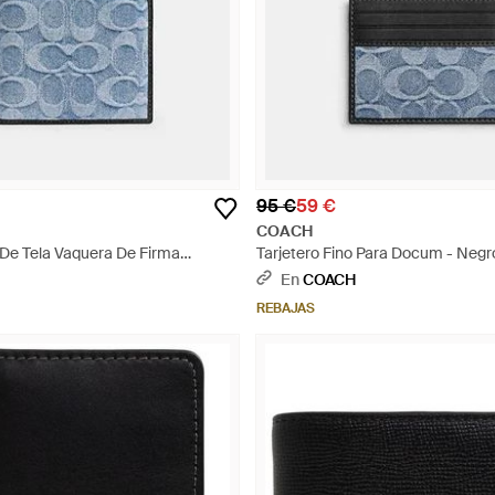
95 €
59 €
COACH
 De Tela Vaquera De Firma
Tarjetero Fino Para Docum - Negr
gro
En
COACH
REBAJAS