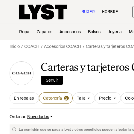
MUJER
HOMBRE
Ropa
Zapatos
Accesorios
Bolsos
Joyería
Ma
Inicio
COACH
Accesorios COACH
Carteras y tarjeteros C
Carteras y tarjeter
Seguir
En rebajas
Categoría
Talla
Precio
Colo
2
Ordenar
:
Novedades
La comisión que se paga a Lyst y otros beneficios pueden afectar la 