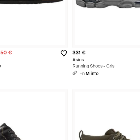
,50 €
331 €
Asics
o
Running Shoes - Gris
En
Miinto