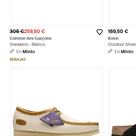
305 €
259,50 €
169,50 €
Comme des Garçons
Keen
Sneakers - Blanco
Outdoor Shoes
En
Miinto
En
Miinto
REBAJAS