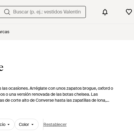
rcas
e
as las ocasiones. Arréglate con unos zapatos brogue, oxford o
cos o una versión renovada de las botas chelsea. Las
las de corte alto de Converse hasta las zapatillas de lona,
tas, sandalias y chanclas de dedo.
cio
Color
Restablecer