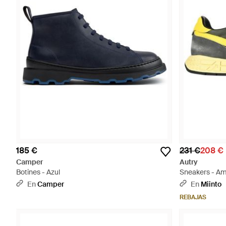
185 €
231 €
208 €
Camper
Autry
Botines - Azul
Sneakers - Ama
En
Camper
En
Miinto
REBAJAS