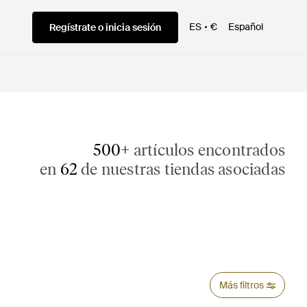
ES
€
Español
Regístrate o inicia sesión
500+
artículos encontrados
en
62
de nuestras tiendas asociadas
Más filtros