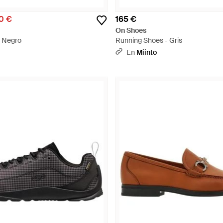
0 €
165 €
On Shoes
- Negro
Running Shoes - Gris
En
Miinto