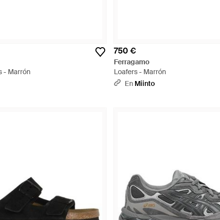
750 €
Ferragamo
 - Marrón
Loafers - Marrón
En
Miinto