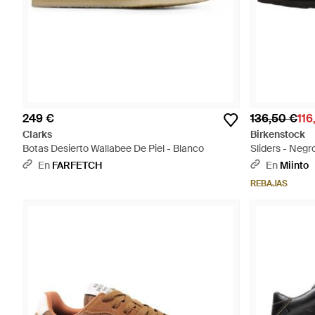
249 €
136,50 €
116
Clarks
Birkenstock
Botas Desierto Wallabee De Piel - Blanco
Sliders - Negr
En
FARFETCH
En
Miinto
REBAJAS