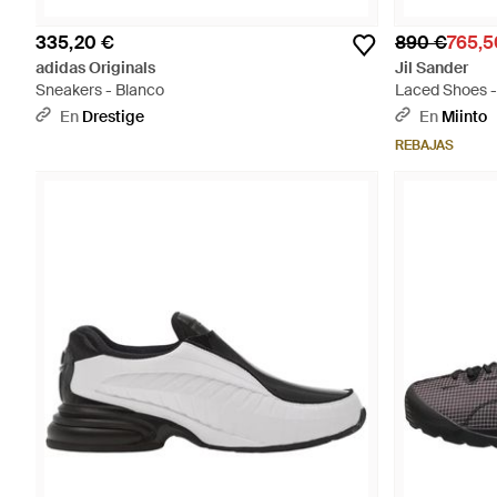
335,20 €
890 €
765,5
adidas Originals
Jil Sander
Sneakers - Blanco
Laced Shoes 
En
Drestige
En
Miinto
REBAJAS