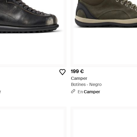
199 €
Camper
Botines - Negro
r
En
Camper