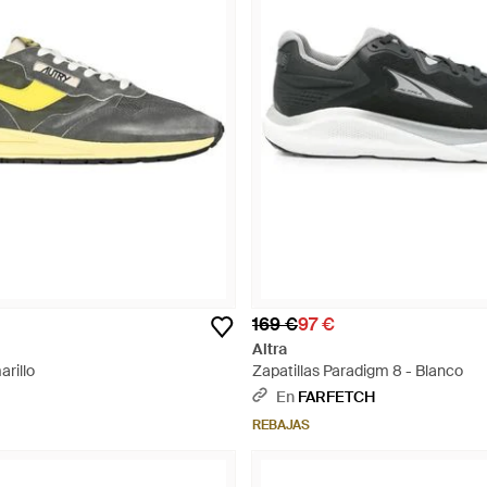
169 €
97 €
Altra
rillo
Zapatillas Paradigm 8 - Blanco
En
FARFETCH
REBAJAS