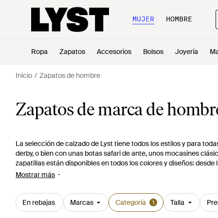
MUJER
HOMBRE
Ropa
Zapatos
Accesorios
Bolsos
Joyería
Ma
Inicio
Zapatos de hombre
Zapatos de marca de hombr
La selección de calzado de Lyst tiene todos los estilos y para tod
derby, o bien con unas botas safari de ante, unos mocasines clási
zapatillas están disponibles en todos los colores y diseños: desde 
entre otros modelos. Para el verano dispones de naúticos, alparga
Mostrar más
En rebajas
Marcas
Categoría
Talla
Pre
1