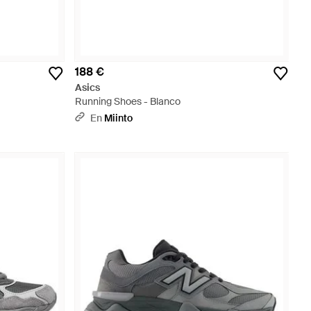
188 €
Asics
Running Shoes - Blanco
En
Miinto