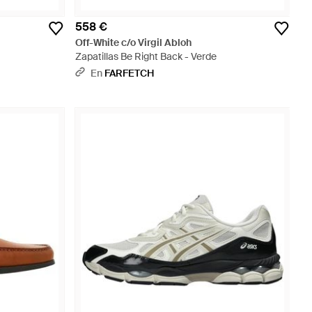
558 €
Off-White c/o Virgil Abloh
Zapatillas Be Right Back - Verde
En
FARFETCH