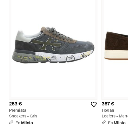
263 €
367 €
Premiata
Hogan
Sneakers - Gris
Loafers - Mar
En
Miinto
En
Miinto