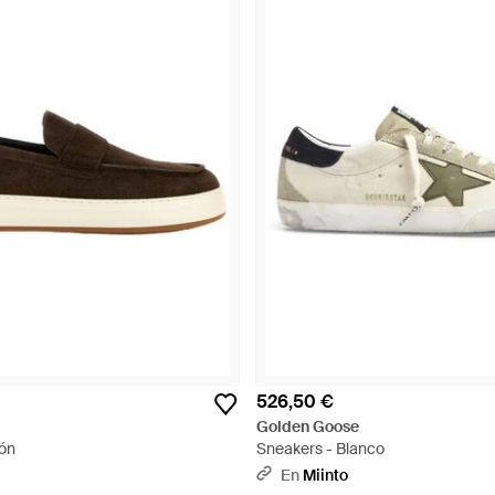
526,50 €
Golden Goose
rón
Sneakers - Blanco
En
Miinto