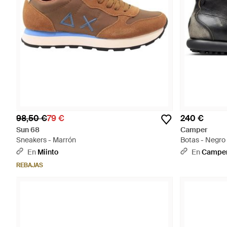
98,50 €
79 €
240 €
Sun 68
Camper
Sneakers - Marrón
Botas - Negro
En
Miinto
En
Campe
REBAJAS