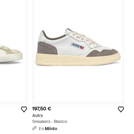
197,50 €
Autry
Sneakers - Blanco
En
Miinto