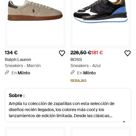
134 €
226,50 €
181 €
Ralph Lauren
BOSS
Sneakers - Marrón
Sneakers - Azul
En
Miinto
En
Miinto
REBAJAS
Sobre :
Amplía tu colección de zapatillas con esta selección de
diseños recién llegados, los colores más cool y los
lanzamientos de edición limitada. Desde las clásicas
zapatillas de corte bajo de Converse, las slip-ons de Vans y las
zapatillas de corte alto de Nike hasta las zapatillas de alta
gama de diseñadores como Maison Margiela, Marc Jacobs,