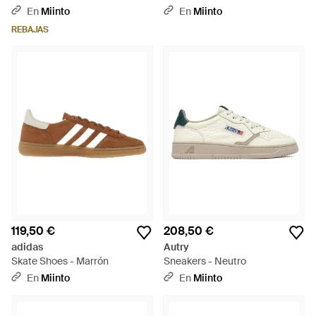
En
Miinto
En
Miinto
REBAJAS
119,50 €
208,50 €
adidas
Autry
Skate Shoes - Marrón
Sneakers - Neutro
En
Miinto
En
Miinto