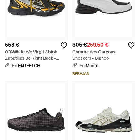
558 €
305 €
259,50 €
Off-White c/o Virgil Abloh
Comme des Garçons
Zapatillas Be Right Back -
Sneakers - Blanco
Verde
En
FARFETCH
En
Miinto
REBAJAS