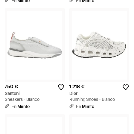
En
Miinto
En
Miinto
750 €
1 218 €
Santoni
Dior
Sneakers - Blanco
Running Shoes - Blanco
En
Miinto
En
Miinto