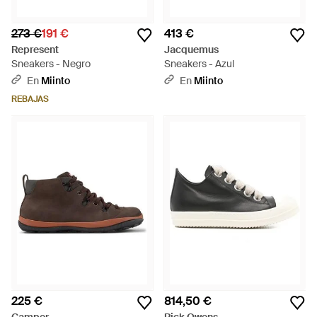
273 €
191 €
413 €
Represent
Jacquemus
Sneakers - Negro
Sneakers - Azul
En
Miinto
En
Miinto
REBAJAS
225 €
814,50 €