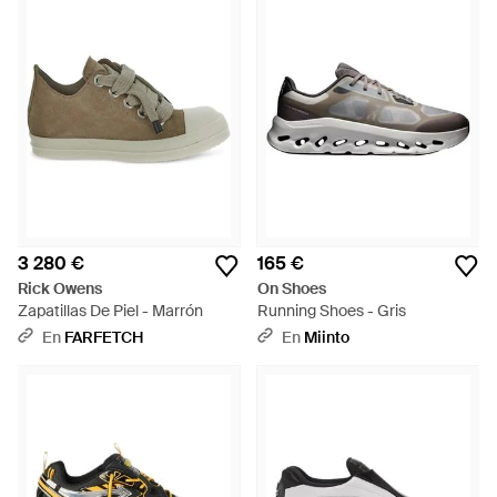
3 280 €
165 €
Rick Owens
On Shoes
Zapatillas De Piel - Marrón
Running Shoes - Gris
En
FARFETCH
En
Miinto