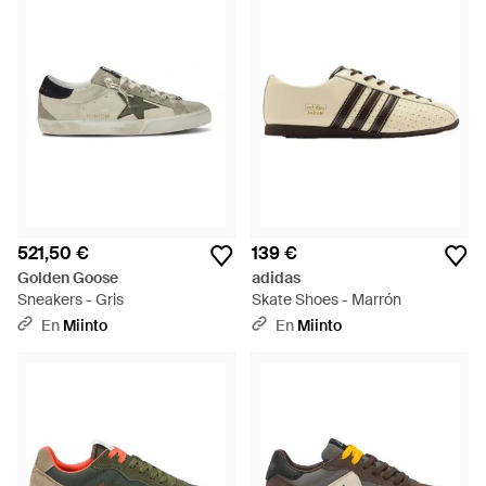
521,50 €
139 €
Golden Goose
adidas
Sneakers - Gris
Skate Shoes - Marrón
En
Miinto
En
Miinto