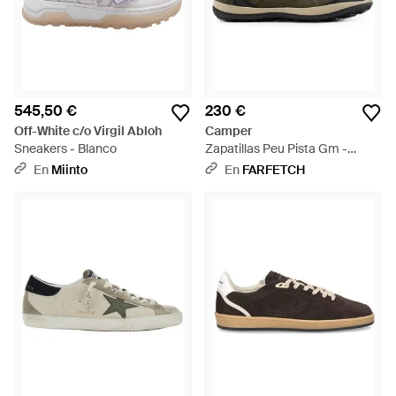
545,50 €
230 €
Off-White c/o Virgil Abloh
Camper
Sneakers - Blanco
Zapatillas Peu Pista Gm -
Verde
En
Miinto
En
FARFETCH