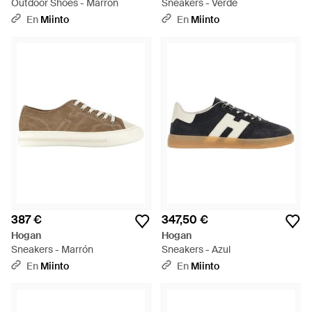
Outdoor Shoes - Marrón
Sneakers - Verde
En
Miinto
En
Miinto
387 €
347,50 €
Hogan
Hogan
Sneakers - Marrón
Sneakers - Azul
En
Miinto
En
Miinto