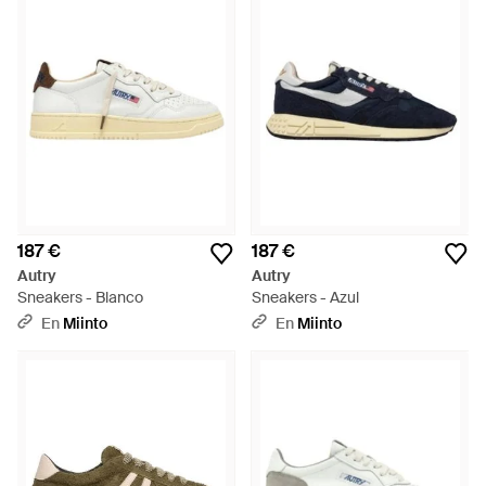
Balenciaga y Lanvin, no cabe duda de que en esta selección
encontrarás justo lo que necesitas.
187 €
187 €
Autry
Autry
Sneakers - Blanco
Sneakers - Azul
En
Miinto
En
Miinto