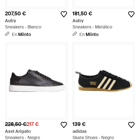
207,50 €
181,50 €
Autry
Autry
Sneakers - Blanco
Sneakers - Metálico
En
Miinto
En
Miinto
228,50 €
217 €
139 €
Axel Arigato
adidas
Sneakers - Negro
Skate Shoes - Negro