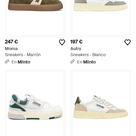
247 €
197 €
Moma
Autry
Sneakers - Marrón
Sneakers - Blanco
En
Miinto
En
Miinto