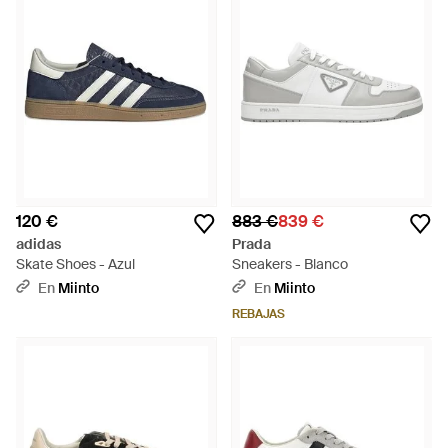
120 €
883 €
839 €
adidas
Prada
Skate Shoes - Azul
Sneakers - Blanco
En
Miinto
En
Miinto
REBAJAS