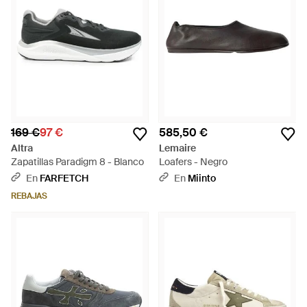
169 €
97 €
585,50 €
Altra
Lemaire
Zapatillas Paradigm 8 - Blanco
Loafers - Negro
En
FARFETCH
En
Miinto
REBAJAS