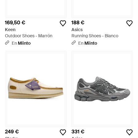
169,50 €
188 €
Keen
Asics
Outdoor Shoes - Marrón
Running Shoes - Blanco
En
Miinto
En
Miinto
249 €
331 €