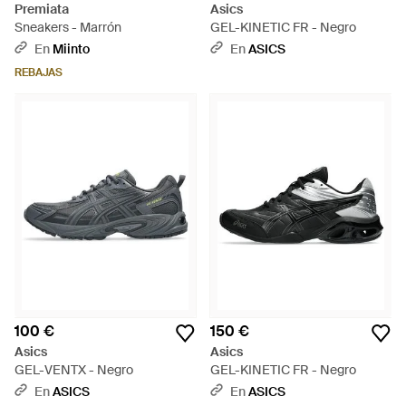
Premiata
Asics
Sneakers - Marrón
GEL-KINETIC FR - Negro
En
Miinto
En
ASICS
REBAJAS
100 €
150 €
Asics
Asics
GEL-VENTX - Negro
GEL-KINETIC FR - Negro
En
ASICS
En
ASICS