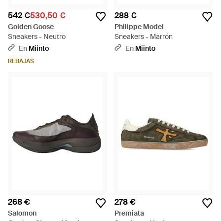
542 €
530,50 €
288 €
Golden Goose
Philippe Model
Sneakers - Neutro
Sneakers - Marrón
En
Miinto
En
Miinto
REBAJAS
268 €
278 €
Salomon
Premiata