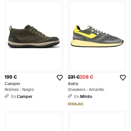
199 €
231 €
208 €
Camper
Autry
Botines - Negro
Sneakers - Amarillo
En
Camper
En
Miinto
REBAJAS