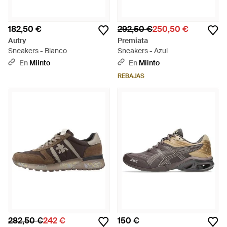
182,50 €
292,50 €
250,50 €
Autry
Premiata
Sneakers - Blanco
Sneakers - Azul
En
Miinto
En
Miinto
REBAJAS
282,50 €
242 €
150 €