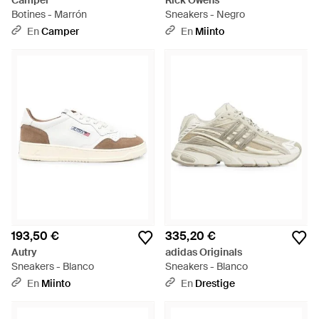
Camper
Rick Owens
Botines - Marrón
Sneakers - Negro
En
Camper
En
Miinto
193,50 €
335,20 €
Autry
adidas Originals
Sneakers - Blanco
Sneakers - Blanco
En
Miinto
En
Drestige