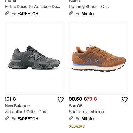
Clarks
Asics
Botas Desierto Wallabee De
Running Shoes - Gris
Piel - Blanco
En
FARFETCH
En
Miinto
191 €
98,50 €
79 €
New Balance
Sun 68
Zapatillas 9060 - Gris
Sneakers - Marrón
En
FARFETCH
En
Miinto
REBAJAS