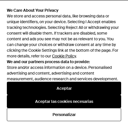
We Care About Your Privacy
We Care About Your Privacy
We store and access personal data, like browsing data or
We store and access personal data, like browsing data or
unique identifiers, on your device. Selecting I Accept enables
unique identifiers, on your device. Selecting I Accept enables
tracking technologies. Selecting Reject All or withdrawing your
tracking technologies. Selecting Reject All or withdrawing your
consent will disable them. If trackers are disabled, some
consent will disable them. If trackers are disabled, some
content and ads you see may not be as relevant to you. You
content and ads you see may not be as relevant to you. You
can change your choices or withdraw consent at any time by
can change your choices or withdraw consent at any time by
clicking the Cookie Settings link at the bottom of the page. For
clicking the Cookie Settings link at the bottom of the page. For
more details, refer to our
more details, refer to our
Cookie Policy
Cookie Policy
.
.
We and our partners process data to provide:
We and our partners process data to provide:
Store and/or access information on a device. Personalised
Store and/or access information on a device. Personalised
advertising and content, advertising and content
advertising and content, advertising and content
100 €
190 €
measurement, audience research and services development.
measurement, audience research and services development.
Asics
Australian
Aceptar
Aceptar
GEL-VENTX - Gris
Sneakers - Marrón
En
ASICS
En
Miinto
Aceptar las cookies necesarias
Aceptar las cookies necesarias
Personalizar
Personalizar