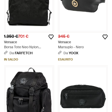
1.350 €
701 €
345 €
Versace
Versace
Borsa Tote Neo Nylon
Marsupio - Nero
Jacquard - Nero
Da
FARFETCH
Da
YOOX
IN SALDO
ESAURITO