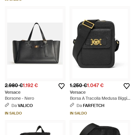
2.980 €
1.192 €
1.250 €
1.047 €
Versace
Versace
Borsone - Nero
Borsa A Tracolla Medusa Biggie
- Nero
Da
VALICO
Da
FARFETCH
IN SALDO
IN SALDO