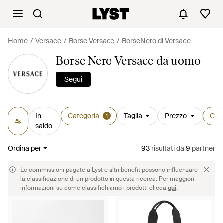
Home
Versace
Borse Versace
BorseNero di Versace
Borse Nero Versace da uomo
Segui
In
Categoria
Taglia
Prezzo
Col
1
saldo
Ordina per
93
risultati
da
9
partner
Le commissioni pagate a Lyst e altri benefit possono influenzare
la classificazione di un prodotto in questa ricerca. Per maggiori
informazioni su come classifichiamo i prodotti clicca
qui
.