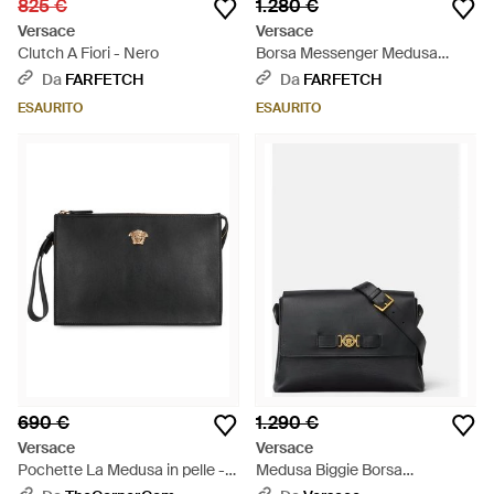
825 €
1.280 €
Versace
Versace
Clutch A Fiori - Nero
Borsa Messenger Medusa
Biggie - Nero
Da
FARFETCH
Da
FARFETCH
ESAURITO
ESAURITO
690 €
1.290 €
Versace
Versace
Pochette La Medusa in pelle -
Medusa Biggie Borsa
Nero
Messenger - Nero