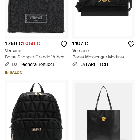
1.750 €
1.050 €
1.107 €
Versace
Versace
Borsa Shopper Grande "Athena
Borsa Messenger Medusa
Barocco" - Nero
Biggie - Nero
Da
Eleonora Bonucci
Da
FARFETCH
IN SALDO