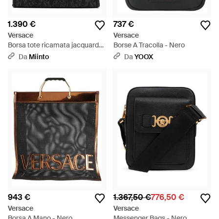
1.390 €
737 €
Versace
Versace
Borsa tote ricamata jacquard
Borse A Tracolla - Nero
barocco - Nero
Da
Miinto
Da
YOOX
943 €
1.367,50 €
776,50 €
Versace
Versace
Borsa A Mano - Nero
Messenger Bags - Nero