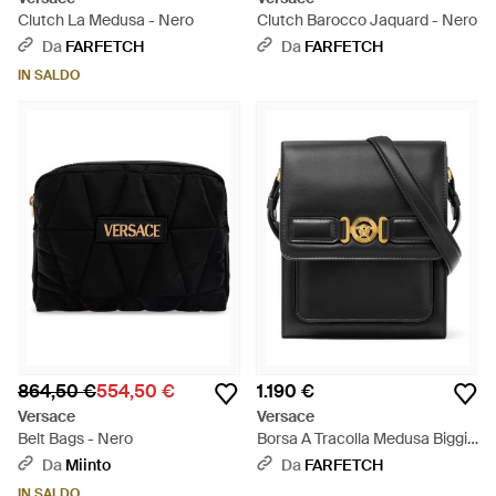
Clutch La Medusa - Nero
Clutch Barocco Jaquard - Nero
Da
FARFETCH
Da
FARFETCH
IN SALDO
864,50 €
554,50 €
1.190 €
Versace
Versace
Belt Bags - Nero
Borsa A Tracolla Medusa Biggie
- Nero
Da
Miinto
Da
FARFETCH
IN SALDO