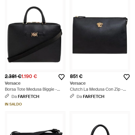
2.381 €
1.190 €
851 €
Versace
Versace
Borsa Tote Medusa Biggie -
Clutch La Medusa Con Zip -
Nero
Nero
Da
FARFETCH
Da
FARFETCH
IN SALDO