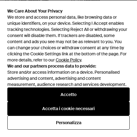
Da
TheCorner.com
Da
Versace
ESAURITO
ESAURITO
We Care About Your Privacy
We Care About Your Privacy
We store and access personal data, like browsing data or
We store and access personal data, like browsing data or
unique identifiers, on your device. Selecting I Accept enables
unique identifiers, on your device. Selecting I Accept enables
tracking technologies. Selecting Reject All or withdrawing your
tracking technologies. Selecting Reject All or withdrawing your
consent will disable them. If trackers are disabled, some
consent will disable them. If trackers are disabled, some
content and ads you see may not be as relevant to you. You
content and ads you see may not be as relevant to you. You
can change your choices or withdraw consent at any time by
can change your choices or withdraw consent at any time by
clicking the Cookie Settings link at the bottom of the page. For
clicking the Cookie Settings link at the bottom of the page. For
more details, refer to our
more details, refer to our
Cookie Policy
Cookie Policy
.
.
We and our partners process data to provide:
We and our partners process data to provide:
Store and/or access information on a device. Personalised
Store and/or access information on a device. Personalised
advertising and content, advertising and content
advertising and content, advertising and content
measurement, audience research and services development.
measurement, audience research and services development.
Accetto
Accetto
1.351 €
412,49 €
Versace
Versace
Accetta i cookie necessari
Accetta i cookie necessari
Clutch Medusa - Nero
Marsupio La Medusa - Nero
Da
FARFETCH
Da
GIGLIO.COM
Personalizza
Personalizza
ESAURITO
ESAURITO