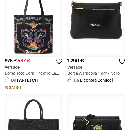
976 €
587 €
1.290 €
Versace
Versace
Borsa Tote Coral Theatre La
Borsa A Tracolla "Tag" - Nero
Medusa - Nero
Da
FARFETCH
Da
Eleonora Bonucci
IN SALDO