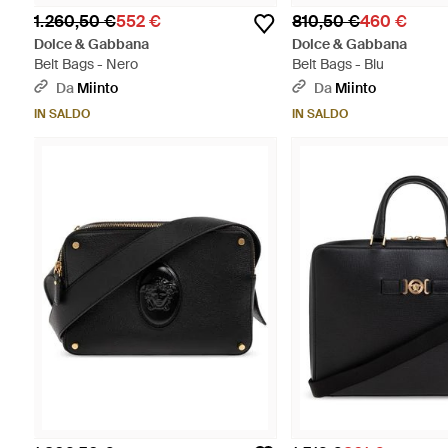
1.260,50 €
552 €
810,50 €
460 €
Dolce & Gabbana
Dolce & Gabbana
Belt Bags - Nero
Belt Bags - Blu
Da
Miinto
Da
Miinto
IN SALDO
IN SALDO