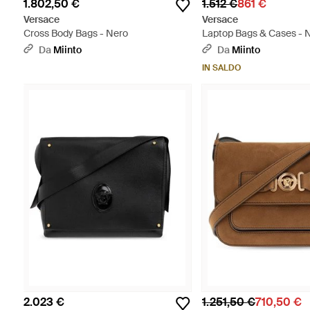
1.802,50 €
1.512 €
861 €
Versace
Versace
Cross Body Bags - Nero
Laptop Bags & Cases - 
Da
Miinto
Da
Miinto
IN SALDO
2.023 €
1.251,50 €
710,50 €