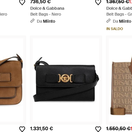
736,50 €
1.367,50 €
1
Dolce & Gabbana
Dolce & Gab
Nero
Belt Bags - Nero
Belt Bags - Gr
Da
Miinto
Da
Miinto
IN SALDO
1.331,50 €
1.550,50 €