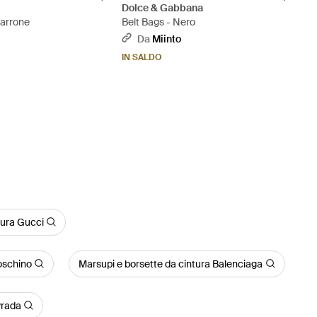
Dolce & Gabbana
Marrone
Belt Bags - Nero
Da
Miinto
IN SALDO
tura Gucci
oschino
Marsupi e borsette da cintura Balenciaga
Prada