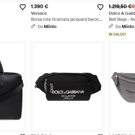
1.390 €
1.219,50 €
9
Versace
Dolce & Gab
Borsa tote ricamata jacquard barocco
Belt Bags - N
- Nero
Da
Miinto
Da
Miinto
IN SALDO