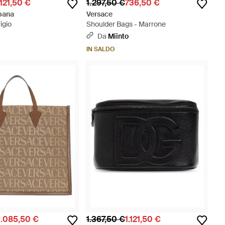
.121,50 €
1.297,50 €
736,50 €
bana
Versace
igio
Shoulder Bags - Marrone
Da
Miinto
IN SALDO
1.085,50 €
1.367,50 €
1.121,50 €