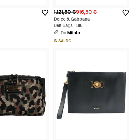
1.121,50 €
916,50 €
Dolce & Gabbana
Belt Bags - Blu
Da
Miinto
IN SALDO