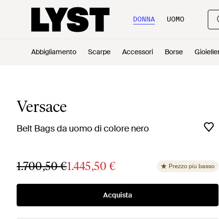
DONNA
UOMO
Abbigliamento
Scarpe
Accessori
Borse
Gioielle
Versace
Belt Bags da uomo di colore nero
1.700,50 €
1.445,50 €
Prezzo più basso
Acquista