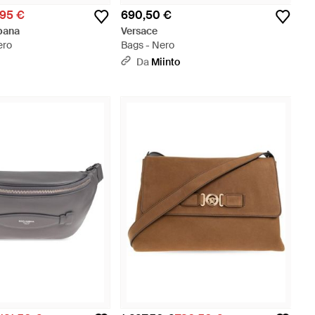
95 €
690,50 €
bana
Versace
ero
Bags - Nero
Da
Miinto