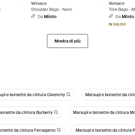
Versace
Versace
e
Shoulder Bags - Nero
Tote Bags - 
Da
Miinto
Da
Miinto
IN SALDO
Mostra di più
pi e borsette da cintura Givenchy
Marsupi e borsette da cin
borsette da cintura Burberry
Marsupi e borsette da cintura M
orsette da cintura Ferragamo
Marsupi e borsette da cintura 