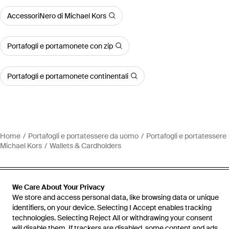
AccessoriNero di Michael Kors
Portafogli e portamonete con zip
Portafogli e portamonete continentali
Home
Portafogli e portatessere da uomo
Portafogli e portatessere
Michael Kors
Wallets & Cardholders
We Care About Your Privacy
We store and access personal data, like browsing data or unique
Assistenza e info
identifiers, on your device. Selecting I Accept enables tracking
technologies. Selecting Reject All or withdrawing your consent
will disable them. If trackers are disabled, some content and ads