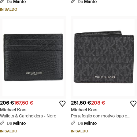
Da
Miinto
Da
Miinto
IN SALDO
206 €
167,50 €
251,50 €
208 €
Michael Kors
Michael Kors
Wallets & Cardholders - Nero
Portafoglio con motivo logo e
scomparti per carte - Nero
Da
Miinto
Da
Miinto
IN SALDO
IN SALDO