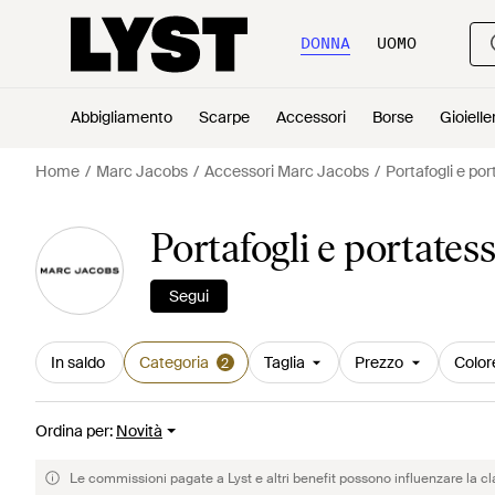
DONNA
UOMO
Abbigliamento
Scarpe
Accessori
Borse
Gioielle
Home
Marc Jacobs
Accessori Marc Jacobs
Portafogli e po
Portafogli e portate
Segui
In saldo
Categoria
Taglia
Prezzo
Color
2
Ordina per
:
Novità
Le commissioni pagate a Lyst e altri benefit possono influenzare la cl