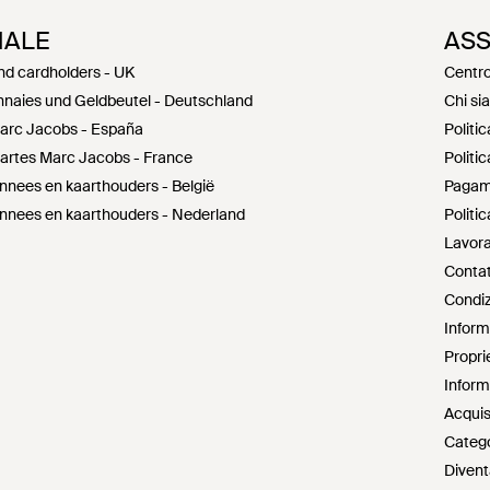
NALE
ASS
nd cardholders - UK
Centro
naies und Geldbeutel - Deutschland
Chi si
Marc Jacobs - España
Politic
-cartes Marc Jacobs - France
Politic
nees en kaarthouders - België
Pagam
nees en kaarthouders - Nederland
Politi
Lavora
Contat
Condiz
Informa
Proprie
Informa
Acquis
Catego
Divent