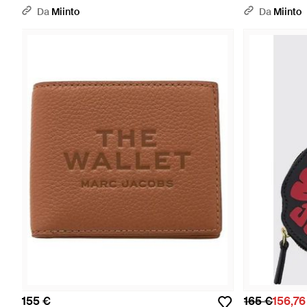
Da
Miinto
Da
Miinto
155 €
165 €
156,76