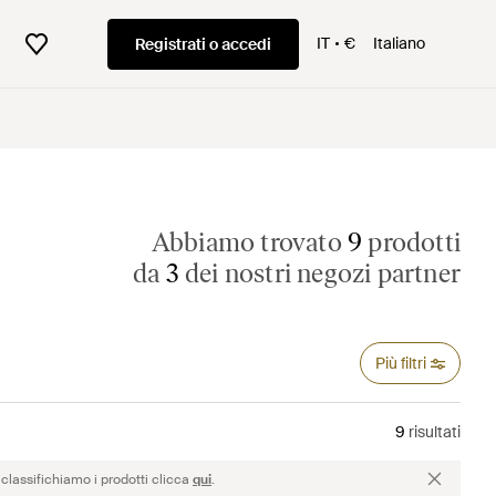
IT
€
Italiano
Registrati o accedi
Abbiamo trovato
9
prodotti
da
3
dei nostri negozi partner
Più filtri
9
risultati
classifichiamo i prodotti clicca
qui
.