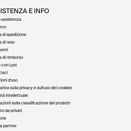
ISTENZA E INFO
 assistenza
amo
a di spedizione
a di reso
enti
ca di rimborso
 con Lyst
taci
ioni d'uso
tiva sulla privacy e sull'uso dei cookies
tà intellettuale
zioni sulla classificazione dei prodotti
to da privati
rie
a partner