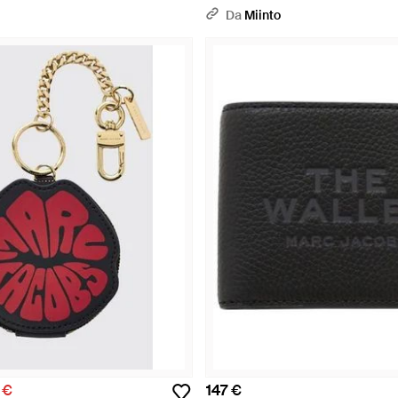
Da
Miinto
 €
147 €