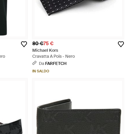
80 €
75 €
Michael Kors
ero
Cravatta A Pois - Nero
Da
FARFETCH
IN SALDO