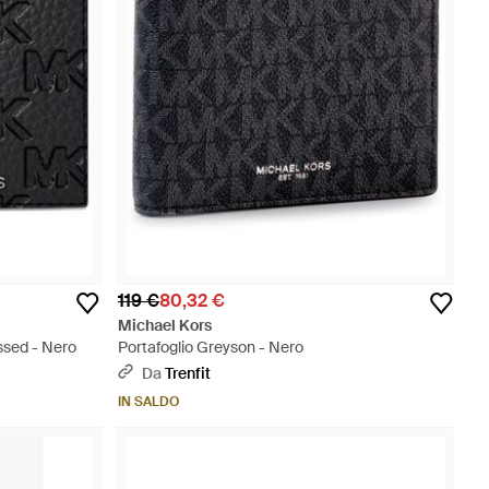
119 €
80,32 €
Michael Kors
ssed - Nero
Portafoglio Greyson - Nero
Da
Trenfit
IN SALDO