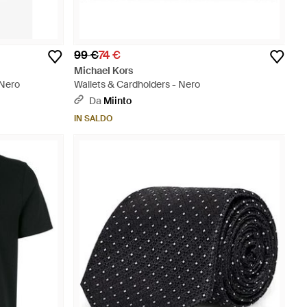
99 €
74 €
Michael Kors
 Nero
Wallets & Cardholders - Nero
Da
Miinto
IN SALDO