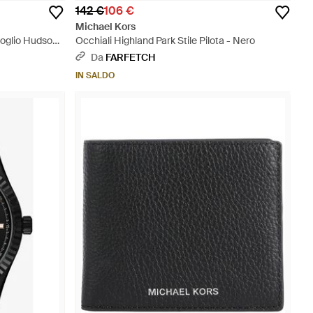
142 €
106 €
Michael Kors
foglio Hudson -
Occhiali Highland Park Stile Pilota - Nero
Da
FARFETCH
IN SALDO