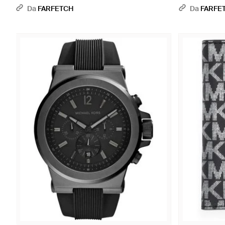
Nero
Da
FARFETCH
Da
FARFE