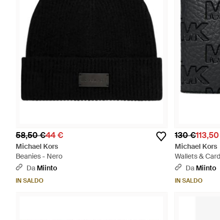
58,50 €
44 €
130 €
113,50
Michael Kors
Michael Kors
Beanies - Nero
Wallets & Card
Da
Miinto
Da
Miinto
IN SALDO
IN SALDO