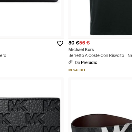
80 €
56 €
Michael Kors
Nero
Berretto A Coste Con Risvolto - N
Da
Preludio
IN SALDO