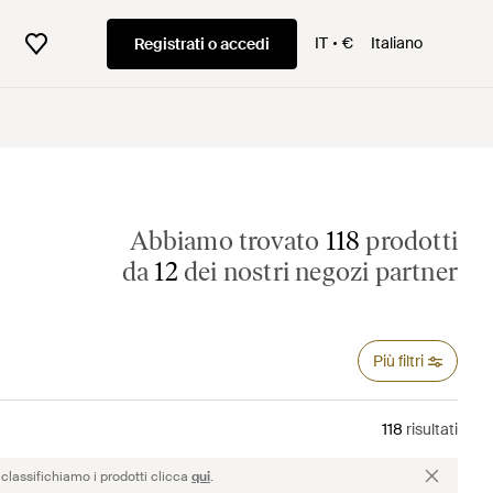
IT
€
Italiano
Registrati o accedi
Abbiamo trovato
118
prodotti
da
12
dei nostri negozi partner
Più filtri
118
risultati
classifichiamo i prodotti clicca
qui
.