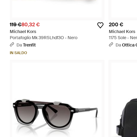
119 €
80,32 €
200 €
Michael Kors
Michael Kors
Portafoglio Mk 39R5Lhdf3O - Nero
1175 Sole - Ne
Da
Trenfit
Da
Ottica 
IN SALDO