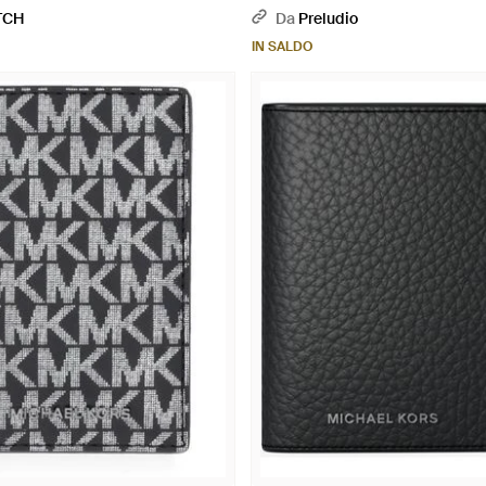
TCH
Da
Preludio
IN SALDO