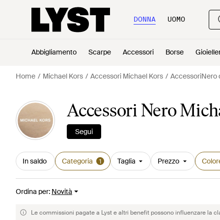
DONNA
UOMO
Abbigliamento
Scarpe
Accessori
Borse
Gioielle
Home
Michael Kors
Accessori Michael Kors
AccessoriNero d
Accessori Nero Mich
Segui
In saldo
Categoria
Taglia
Prezzo
Color
1
Ordina per
:
Novità
Le commissioni pagate a Lyst e altri benefit possono influenzare la cl