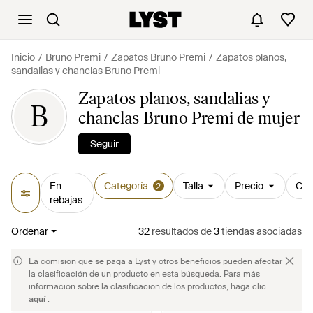
Inicio
Bruno Premi
Zapatos Bruno Premi
Zapatos planos,
sandalias y chanclas Bruno Premi
Zapatos planos, sandalias y
B
chanclas Bruno Premi de mujer
Seguir
En
Categoría
Talla
Precio
Col
2
rebajas
Ordenar
32
resultados
de
3
tiendas asociadas
La comisión que se paga a Lyst y otros beneficios pueden afectar
la clasificación de un producto en esta búsqueda. Para más
información sobre la clasificación de los productos, haga clic
aquí
.