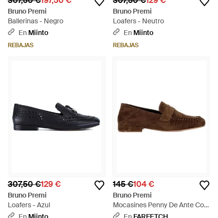
307,50 €
197,50 €
307,50 €
129 €
Bruno Premi
Bruno Premi
Ballerinas - Negro
Loafers - Neutro
En
Miinto
En
Miinto
REBAJAS
REBAJAS
307,50 €
129 €
145 €
104 €
Bruno Premi
Bruno Premi
Loafers - Azul
Mocasines Penny De Ante Con
Detalle De Tira - Marrón
En
Miinto
En
FARFETCH