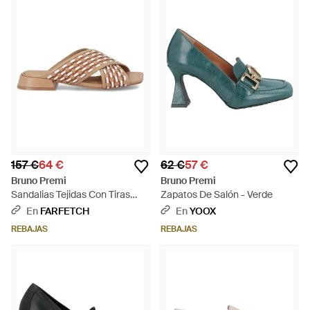
157 €
64 €
62 €
57 €
Bruno Premi
Bruno Premi
Sandalias Tejidas Con Tiras
Zapatos De Salón - Verde
Cruzadas - Marrón
En
FARFETCH
En
YOOX
REBAJAS
REBAJAS