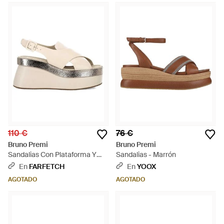
110 €
76 €
Bruno Premi
Bruno Premi
Sandalias Con Plataforma Y
Sandalias - Marrón
Tiras Cruzadas - Neutro
En
FARFETCH
En
YOOX
AGOTADO
AGOTADO