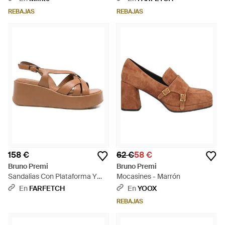
REBAJAS
REBAJAS
158 €
62 €
58 €
Bruno Premi
Bruno Premi
Sandalias Con Plataforma Y
Mocasines - Marrón
Tiras Cruzadas - Marrón
En
FARFETCH
En
YOOX
REBAJAS