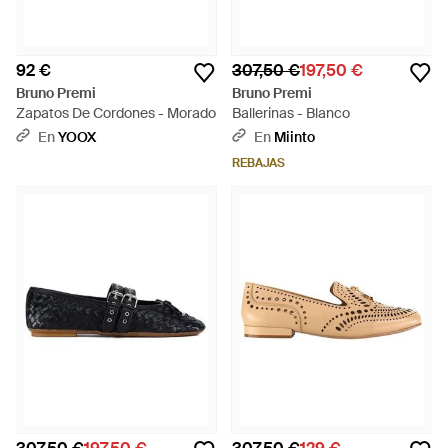
92 €
307,50 €
197,50 €
Bruno Premi
Bruno Premi
Zapatos De Cordones - Morado
Ballerinas - Blanco
En
YOOX
En
Miinto
REBAJAS