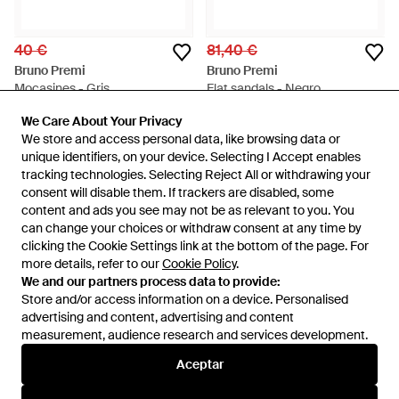
40 €
81,40 €
Bruno Premi
Bruno Premi
Mocasines - Gris
Flat sandals - Negro
En
YOOX
En
Miinto
We Care About Your Privacy
We Care About Your Privacy
AGOTADO
AGOTADO
We store and access personal data, like browsing data or
We store and access personal data, like browsing data or
unique identifiers, on your device. Selecting I Accept enables
unique identifiers, on your device. Selecting I Accept enables
tracking technologies. Selecting Reject All or withdrawing your
tracking technologies. Selecting Reject All or withdrawing your
consent will disable them. If trackers are disabled, some
consent will disable them. If trackers are disabled, some
content and ads you see may not be as relevant to you. You
content and ads you see may not be as relevant to you. You
can change your choices or withdraw consent at any time by
can change your choices or withdraw consent at any time by
clicking the Cookie Settings link at the bottom of the page. For
clicking the Cookie Settings link at the bottom of the page. For
more details, refer to our
more details, refer to our
Cookie Policy
Cookie Policy
.
.
We and our partners process data to provide:
We and our partners process data to provide:
Store and/or access information on a device. Personalised
Store and/or access information on a device. Personalised
advertising and content, advertising and content
advertising and content, advertising and content
measurement, audience research and services development.
measurement, audience research and services development.
Internacional
Aceptar
Aceptar