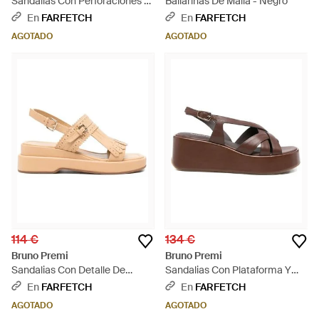
Sandalias Con Perforaciones -
Bailarinas De Malla - Negro
Neutro
En
FARFETCH
En
FARFETCH
AGOTADO
AGOTADO
114 €
134 €
Bruno Premi
Bruno Premi
Sandalias Con Detalle De
Sandalias Con Plataforma Y
Flecos - Neutro
Tiras Cruzadas - Marrón
En
FARFETCH
En
FARFETCH
AGOTADO
AGOTADO