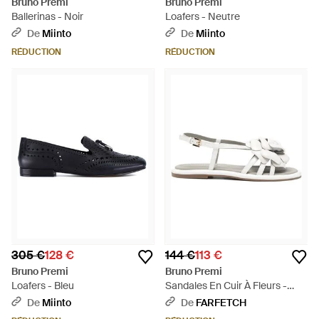
Bruno Premi
Bruno Premi
Ballerinas - Noir
Loafers - Neutre
De
Miinto
De
Miinto
RÉDUCTION
RÉDUCTION
305 €
128 €
144 €
113 €
Bruno Premi
Bruno Premi
Loafers - Bleu
Sandales En Cuir À Fleurs -
Blanc
De
Miinto
De
FARFETCH