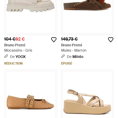
104 €
92 €
149,73 €
Bruno Premi
Bruno Premi
Mocassins - Gris
Mules - Marron
De
YOOX
De
Miinto
RÉDUCTION
ÉPUISÉ