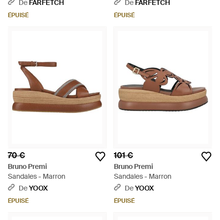
Croisées - Marron
Croisées - Neutre
De
FARFETCH
De
FARFETCH
ÉPUISÉ
ÉPUISÉ
70 €
101 €
Bruno Premi
Bruno Premi
Sandales - Marron
Sandales - Marron
De
YOOX
De
YOOX
ÉPUISÉ
ÉPUISÉ