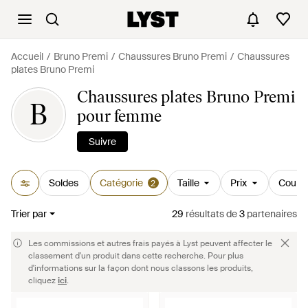
Accueil
Bruno Premi
Chaussures Bruno Premi
Chaussures
plates Bruno Premi
Chaussures plates Bruno Premi
B
pour femme
Suivre
Soldes
Catégorie
Taille
Prix
Couleu
2
Trier par
29
résultats
de
3
partenaires
Les commissions et autres frais payés à Lyst peuvent affecter le
classement d'un produit dans cette recherche. Pour plus
d'informations sur la façon dont nous classons les produits,
cliquez
ici
.