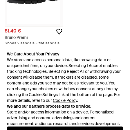
81,40 €
Bruno Premi
Shoes > sandals > flat sandals -
Noir
De
Miinto
We Care About Your Privacy
We Care About Your Privacy
ÉPUISÉ
We store and access personal data, like browsing data or
We store and access personal data, like browsing data or
unique identifiers, on your device. Selecting I Accept enables
unique identifiers, on your device. Selecting I Accept enables
tracking technologies. Selecting Reject All or withdrawing your
tracking technologies. Selecting Reject All or withdrawing your
consent will disable them. If trackers are disabled, some
consent will disable them. If trackers are disabled, some
content and ads you see may not be as relevant to you. You
content and ads you see may not be as relevant to you. You
can change your choices or withdraw consent at any time by
can change your choices or withdraw consent at any time by
clicking the Cookie Settings link at the bottom of the page. For
clicking the Cookie Settings link at the bottom of the page. For
more details, refer to our
more details, refer to our
Cookie Policy
Cookie Policy
.
.
We and our partners process data to provide:
We and our partners process data to provide:
Store and/or access information on a device. Personalised
Store and/or access information on a device. Personalised
advertising and content, advertising and content
advertising and content, advertising and content
measurement, audience research and services development.
measurement, audience research and services development.
International