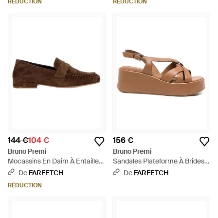
RÉDUCTION
RÉDUCTION
144 €
104 €
156 €
Bruno Premi
Bruno Premi
Mocassins En Daim À Entaille
Sandales Plateforme À Brides
Penny - Marron
Croisées - Marron
De
FARFETCH
De
FARFETCH
RÉDUCTION