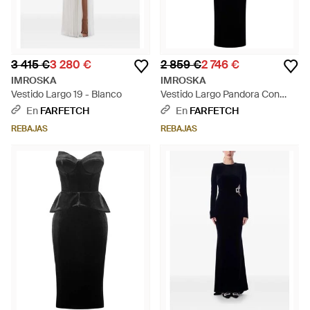
3 415 €
3 280 €
2 859 €
2 746 €
IMROSKA
IMROSKA
Vestido Largo 19 - Blanco
Vestido Largo Pandora Con
Cuello En V - Azul
En
FARFETCH
En
FARFETCH
REBAJAS
REBAJAS