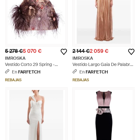
5 278 €
5 070 €
2 144 €
2 059 €
IMROSKA
IMROSKA
Vestido Corto 29 Spring -
Vestido Largo Gaia De Palabra
Neutro
De Honor - Marrón
En
FARFETCH
En
FARFETCH
REBAJAS
REBAJAS