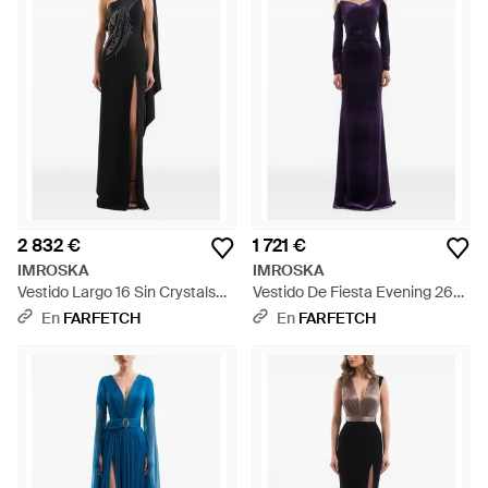
2 832 €
1 721 €
IMROSKA
IMROSKA
Vestido Largo 16 Sin Crystals
Vestido De Fiesta Evening 26
De Una Sola Manga Con
De Terciopelo Con Lentejuelas
En
FARFETCH
En
FARFETCH
Cristales - Negro
- Azul