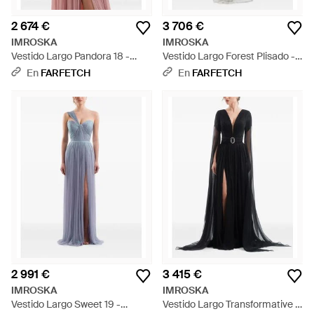
2 674 €
3 706 €
IMROSKA
IMROSKA
Vestido Largo Pandora 18 -
Vestido Largo Forest Plisado -
Rosa
Blanco
En
FARFETCH
En
FARFETCH
2 991 €
3 415 €
IMROSKA
IMROSKA
Vestido Largo Sweet 19 -
Vestido Largo Transformative -