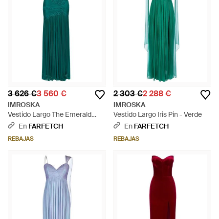
3 626 €
3 560 €
2 303 €
2 288 €
IMROSKA
IMROSKA
Vestido Largo The Emerald
Vestido Largo Iris Pin - Verde
Forest Palabra De Honor -
En
FARFETCH
En
FARFETCH
Verde
REBAJAS
REBAJAS