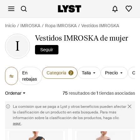
Inicio
IMROSKA
Ropa IMROSKA
Vestidos IMROSKA
Vestidos IMROSKA de mujer
I
Seguir
En
Categoría
Talla
Precio
Col
2
rebajas
Ordenar
75
resultados
de
1
tiendas asociadas
La comisión que se paga a Lyst y otros beneficios pueden afectar
la clasificación de un producto en esta búsqueda. Para más
información sobre la clasificación de los productos, haga clic
aquí
.