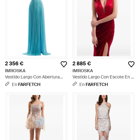
2 356 €
2 885 €
IMROSKA
IMROSKA
Vestido Largo Con Abertura
Vestido Largo Con Escote En V
Lateral - Azul
Pronunciado - Rojo
En
FARFETCH
En
FARFETCH