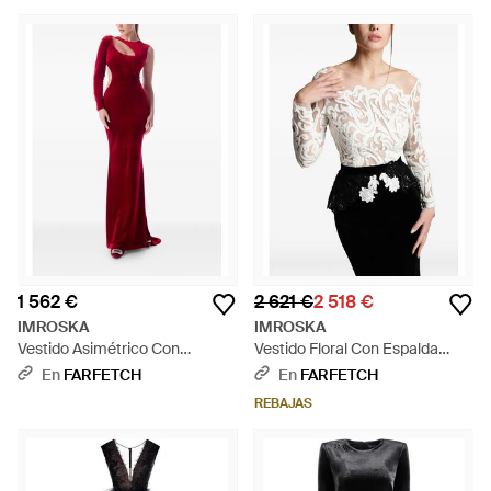
1 562 €
2 621 €
2 518 €
IMROSKA
IMROSKA
Vestido Asimétrico Con
Vestido Floral Con Espalda
Aberturas - Rojo
Descubierta - Blanco
En
FARFETCH
En
FARFETCH
REBAJAS