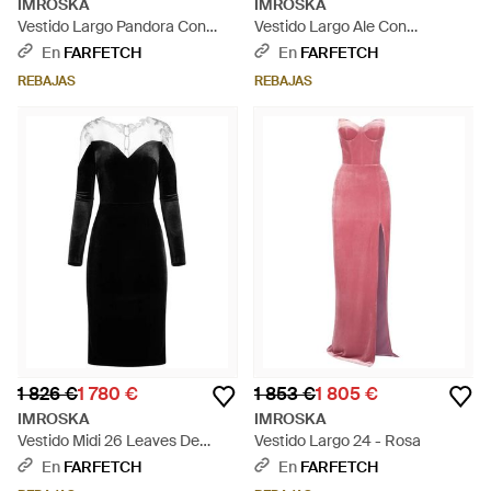
IMROSKA
IMROSKA
Vestido Largo Pandora Con
Vestido Largo Ale Con
Detalle Floral - Rosa
Hombros Descubiertos - Azul
En
FARFETCH
En
FARFETCH
REBAJAS
REBAJAS
1 826 €
1 780 €
1 853 €
1 805 €
IMROSKA
IMROSKA
Vestido Midi 26 Leaves De
Vestido Largo 24 - Rosa
Terciopelo - Negro
En
FARFETCH
En
FARFETCH