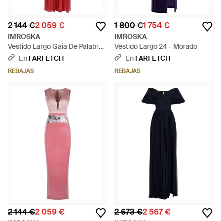
2 144 €
2 059 €
1 800 €
1 754 €
IMROSKA
IMROSKA
Vestido Largo Gaia De Palabra
Vestido Largo 24 - Morado
De Honor - Rojo
En
FARFETCH
En
FARFETCH
REBAJAS
REBAJAS
2 144 €
2 059 €
2 673 €
2 567 €