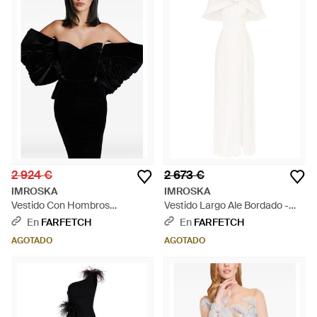
2 924 €
2 673 €
IMROSKA
IMROSKA
Vestido Con Hombros
Vestido Largo Ale Bordado -
Descubiertos - Negro
Blanco
En
FARFETCH
En
FARFETCH
AGOTADO
AGOTADO