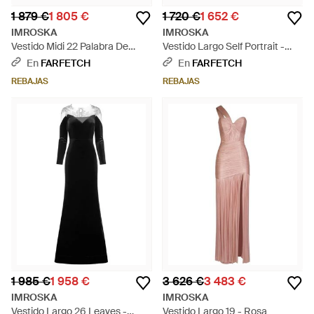
1 879 €
1 805 €
1 720 €
1 652 €
IMROSKA
IMROSKA
Vestido Midi 22 Palabra De
Vestido Largo Self Portrait -
Honor De Terciopelo - Negro
Azul
En
FARFETCH
En
FARFETCH
REBAJAS
REBAJAS
1 985 €
1 958 €
3 626 €
3 483 €
IMROSKA
IMROSKA
Vestido Largo 26 Leaves -
Vestido Largo 19 - Rosa