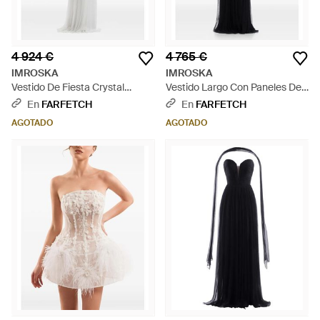
4 924 €
4 765 €
IMROSKA
IMROSKA
Vestido De Fiesta Crystal
Vestido Largo Con Paneles De
Forest Plisado Con Corpiño
Encaje - Negro
En
FARFETCH
En
FARFETCH
Drapeado - Blanco
AGOTADO
AGOTADO