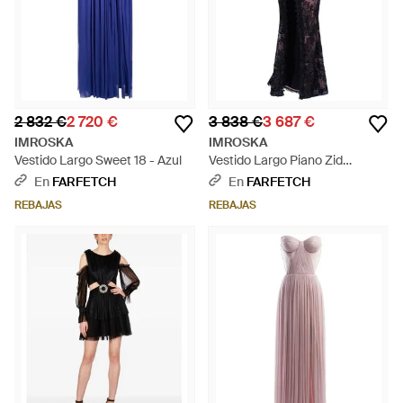
2 832 €
2 720 €
3 838 €
3 687 €
IMROSKA
IMROSKA
Vestido Largo Sweet 18 - Azul
Vestido Largo Piano Zid
Mermaid - Negro
En
FARFETCH
En
FARFETCH
REBAJAS
REBAJAS