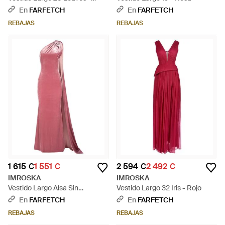
Negro
En
FARFETCH
En
FARFETCH
REBAJAS
REBAJAS
1 615 €
1 551 €
2 594 €
2 492 €
IMROSKA
IMROSKA
Vestido Largo Alsa Sin
Vestido Largo 32 Iris - Rojo
Drapeado - Rosa
En
FARFETCH
En
FARFETCH
REBAJAS
REBAJAS