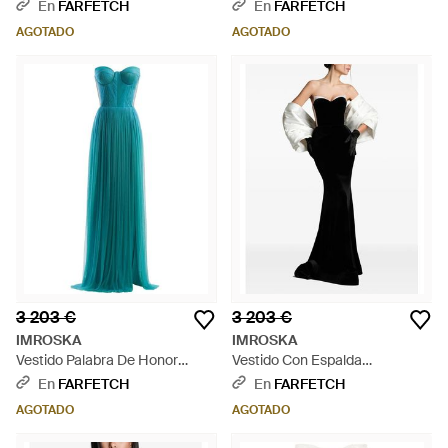
Encaje - Verde
Panel De Encaje - Negro
En
FARFETCH
En
FARFETCH
AGOTADO
AGOTADO
3 203 €
3 203 €
IMROSKA
IMROSKA
Vestido Palabra De Honor
Vestido Con Espalda
Plisado - Azul
Descubierta - Negro
En
FARFETCH
En
FARFETCH
AGOTADO
AGOTADO