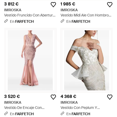
3 812 €
1 985 €
IMROSKA
IMROSKA
Vestido Fruncido Con Abertura
Vestido Midi Ale Con Hombros
- Azul
Descubiertos - Azul
En
FARFETCH
En
FARFETCH
3 520 €
4 368 €
IMROSKA
IMROSKA
Vestido De Encaje Con
Vestido Con Peplum Y
Lentejuelas - Rosa
Lentejuelas - Blanco
En
FARFETCH
En
FARFETCH