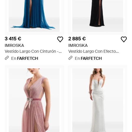
3 415 €
2 885 €
IMROSKA
IMROSKA
Vestido Largo Con Cinturón -
Vestido Largo Con Efecto
Azul
Plisado - Negro
En
FARFETCH
En
FARFETCH