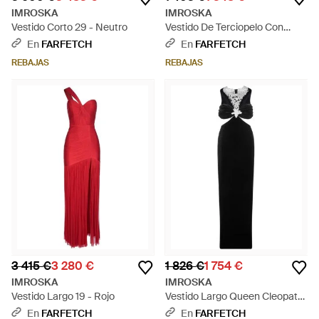
IMROSKA
IMROSKA
Vestido Corto 29 - Neutro
Vestido De Terciopelo Con
Volantes - Negro
En
FARFETCH
En
FARFETCH
REBAJAS
REBAJAS
3 415 €
3 280 €
1 826 €
1 754 €
IMROSKA
IMROSKA
Vestido Largo 19 - Rojo
Vestido Largo Queen Cleopatra
Con Aberturas - Negro
En
FARFETCH
En
FARFETCH