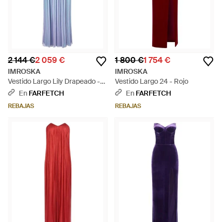
2 144 €
2 059 €
1 800 €
1 754 €
IMROSKA
IMROSKA
Vestido Largo Lily Drapeado -
Vestido Largo 24 - Rojo
Azul
En
FARFETCH
En
FARFETCH
REBAJAS
REBAJAS