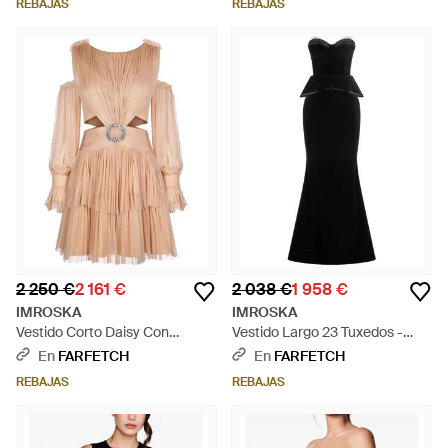
REBAJAS
REBAJAS
2 250 €
2 161 €
2 038 €
1 958 €
IMROSKA
IMROSKA
Vestido Corto Daisy Con
Vestido Largo 23 Tuxedos -
Aberturas Y Apliques - Rosa
Negro
En
FARFETCH
En
FARFETCH
REBAJAS
REBAJAS