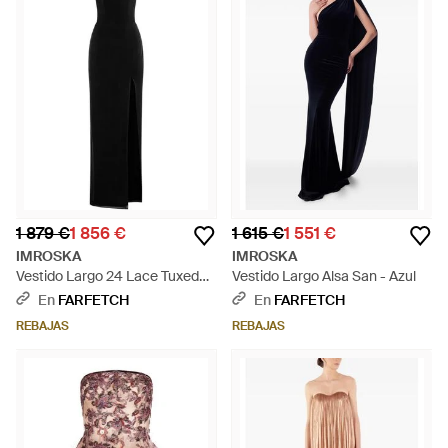
1 879 €
1 856 €
1 615 €
1 551 €
IMROSKA
IMROSKA
Vestido Largo 24 Lace Tuxedos
Vestido Largo Alsa San - Azul
- Negro
En
FARFETCH
En
FARFETCH
REBAJAS
REBAJAS