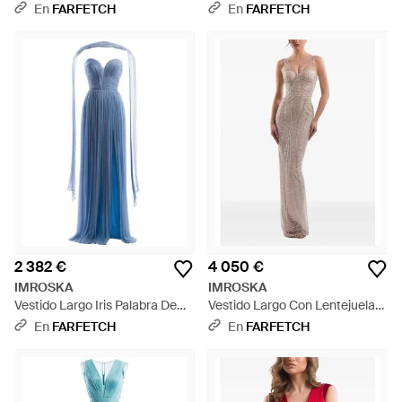
Morado
Negro
En
FARFETCH
En
FARFETCH
2 382 €
4 050 €
IMROSKA
IMROSKA
Vestido Largo Iris Palabra De
Vestido Largo Con Lentejuelas
Honor Plisado - Azul
- Neutro
En
FARFETCH
En
FARFETCH