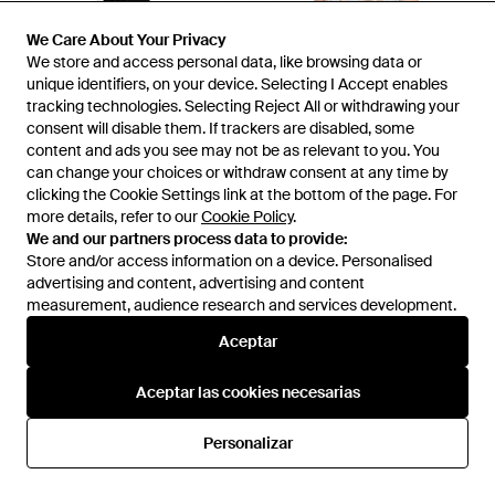
We Care About Your Privacy
We Care About Your Privacy
We store and access personal data, like browsing data or
We store and access personal data, like browsing data or
unique identifiers, on your device. Selecting I Accept enables
unique identifiers, on your device. Selecting I Accept enables
tracking technologies. Selecting Reject All or withdrawing your
tracking technologies. Selecting Reject All or withdrawing your
consent will disable them. If trackers are disabled, some
consent will disable them. If trackers are disabled, some
content and ads you see may not be as relevant to you. You
content and ads you see may not be as relevant to you. You
can change your choices or withdraw consent at any time by
can change your choices or withdraw consent at any time by
1 754 €
clicking the Cookie Settings link at the bottom of the page. For
clicking the Cookie Settings link at the bottom of the page. For
4 043 €
more details, refer to our
more details, refer to our
Cookie Policy
Cookie Policy
.
.
IMROSKA
IMROSKA
We and our partners process data to provide:
We and our partners process data to provide:
Vestido Largo 16 Con Detalle
Vestido Largo Maria Calla Con
Store and/or access information on a device. Personalised
Store and/or access information on a device. Personalised
De Pluma - Negro
Cuentas - Azul
En
FARFETCH
En
FARFETCH
advertising and content, advertising and content
advertising and content, advertising and content
AGOTADO
AGOTADO
measurement, audience research and services development.
measurement, audience research and services development.
Aceptar
Aceptar
Aceptar las cookies necesarias
Aceptar las cookies necesarias
Personalizar
Personalizar