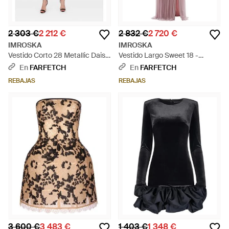
2 303 €
2 212 €
2 832 €
2 720 €
IMROSKA
IMROSKA
Vestido Corto 28 Metallic Daisy
Vestido Largo Sweet 18 -
- Negro
Morado
En
FARFETCH
En
FARFETCH
REBAJAS
REBAJAS
3 600 €
3 483 €
1 403 €
1 348 €