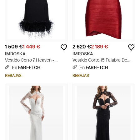
1 509 €
1 449 €
2 620 €
2 189 €
IMROSKA
IMROSKA
Vestido Corto 7 Heaven -
Vestido Corto 15 Palabra De
Negro
Honor - Rojo
En
FARFETCH
En
FARFETCH
REBAJAS
REBAJAS