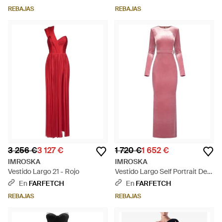
REBAJAS
REBAJAS
3 256 €
3 127 €
1 720 €
1 652 €
IMROSKA
IMROSKA
Vestido Largo 21 - Rojo
Vestido Largo Self Portrait De
Terciopelo - Rosa
En
FARFETCH
En
FARFETCH
REBAJAS
REBAJAS