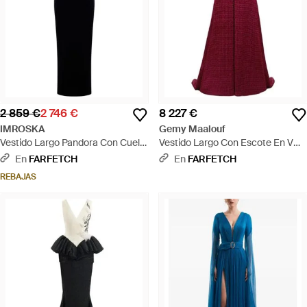
2 859 €
2 746 €
8 227 €
IMROSKA
Gemy Maalouf
Vestido Largo Pandora Con Cuello
Vestido Largo Con Escote En V
En V - Azul
Pronunciado - Rojo
En
FARFETCH
En
FARFETCH
REBAJAS