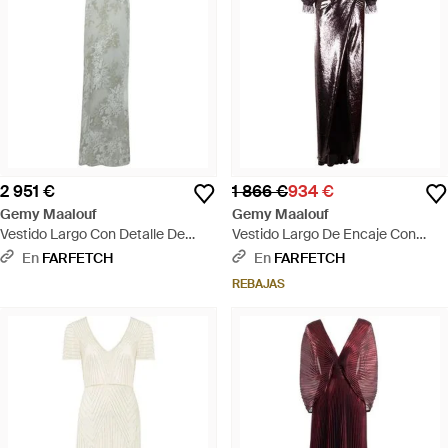
2 951 €
1 866 €
934 €
Gemy Maalouf
Gemy Maalouf
Vestido Largo Con Detalle De
Vestido Largo De Encaje Con
Cristales Y Cuello En V - Blanco
Cuello En V - Negro
En
FARFETCH
En
FARFETCH
REBAJAS