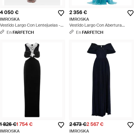
4 050 €
2 356 €
IMROSKA
IMROSKA
Vestido Largo Con Lentejuelas -
Vestido Largo Con Abertura
Neutro
Lateral - Azul
En
FARFETCH
En
FARFETCH
1 826 €
1 754 €
2 673 €
2 567 €
IMROSKA
IMROSKA