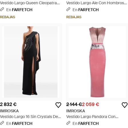
Vestido Largo Queen Cleopatra
Vestido Largo Ale Con Hombros
Con Aberturas - Negro
Descubiertos - Azul
En
FARFETCH
En
FARFETCH
REBAJAS
REBAJAS
2 832 €
2 144 €
2 059 €
IMROSKA
IMROSKA
Vestido Largo 16 Sin Crystals De
Vestido Largo Pandora Con
Una Sola Manga Con Cristales -
Detalle Floral - Rosa
En
FARFETCH
En
FARFETCH