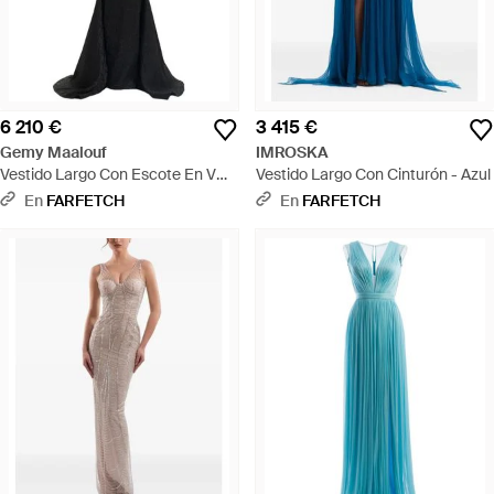
6 210 €
3 415 €
Gemy Maalouf
IMROSKA
Vestido Largo Con Escote En V
Vestido Largo Con Cinturón - Azul
Pronunciado - Negro
En
FARFETCH
En
FARFETCH