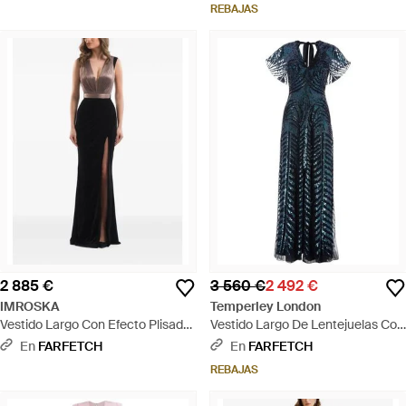
Negro
REBAJAS
2 885 €
3 560 €
2 492 €
IMROSKA
Temperley London
Vestido Largo Con Efecto Plisado
Vestido Largo De Lentejuelas Con
- Negro
Cuello En V - Azul
En
FARFETCH
En
FARFETCH
REBAJAS