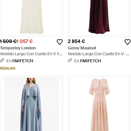
1 509 €
1 057 €
2 854 €
Temperley London
Gemy Maalouf
Vestido Largo Con Cuello En V Y
Vestido Largo Con Cuello En V -
Detalle De Cuentas - Blanco
Morado
En
FARFETCH
En
FARFETCH
REBAJAS