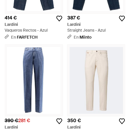
414 €
387 €
Lardini
Lardini
Vaqueros Rectos - Azul
Straight Jeans - Azul
En
FARFETCH
En
Miinto
390 €
281 €
350 €
Lardini
Lardini