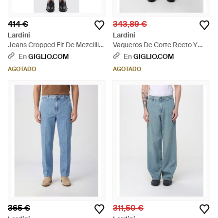
414 €
343,89 €
Lardini
Lardini
Jeans Cropped Fit De Mezclilla
Vaqueros De Corte Recto Y
- Gris
Cinco Bolsillos En Denim De
En
GIGLIO.COM
En
GIGLIO.COM
Algodón - Blanco
AGOTADO
AGOTADO
365 €
311,50 €