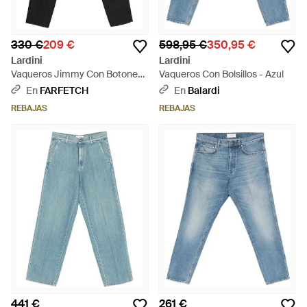
330 €
209 €
598,95 €
350,95 €
Lardini
Lardini
Vaqueros Jimmy Con Botones
Vaqueros Con Bolsillos - Azul
- Negro
En
FARFETCH
En
Balardi
REBAJAS
REBAJAS
441 €
261 €