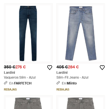
350 €
276 €
405 €
284 €
Lardini
Lardini
Vaqueros Slim - Azul
Slim-Fit Jeans - Azul
En
FARFETCH
En
Miinto
REBAJAS
REBAJAS