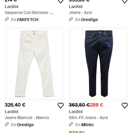
Lardini
Lardini
Vaqueros Con Botones -
Jeans - Azul
Neutro
En
FARFETCH
En
Drestige
326,40 €
363,50 €
288 €
Lardini
Lardini
Jeans Blancos - Blanco
Slim-Fit Jeans - Azul
En
Drestige
En
Miinto
REBAJAS