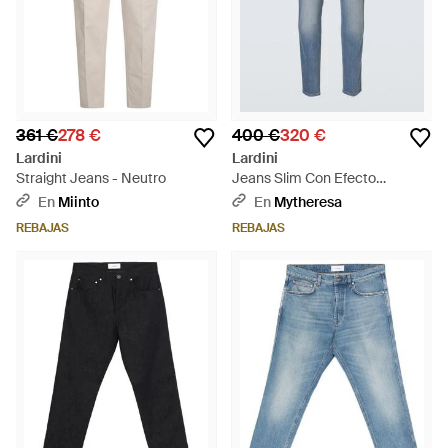
361 €
278 €
400 €
320 €
Lardini
Lardini
Straight Jeans - Neutro
Jeans Slim Con Efecto
Desgastado - Azul
En
Miinto
En
Mytheresa
REBAJAS
REBAJAS