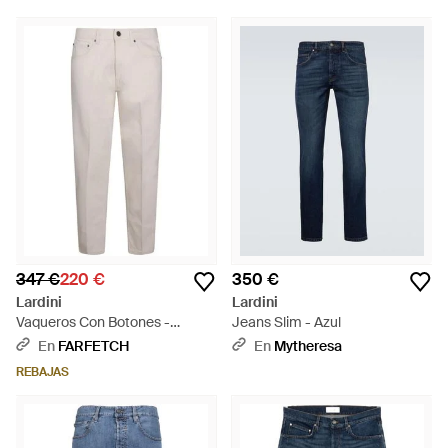
347 €
220 €
350 €
Lardini
Lardini
Vaqueros Con Botones -
Jeans Slim - Azul
Blanco
En
FARFETCH
En
Mytheresa
REBAJAS