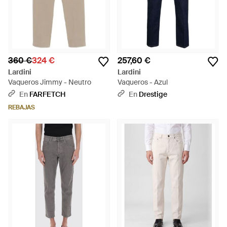
360 €
324 €
257,60 €
Lardini
Lardini
Vaqueros Jimmy - Neutro
Vaqueros - Azul
En
FARFETCH
En
Drestige
REBAJAS