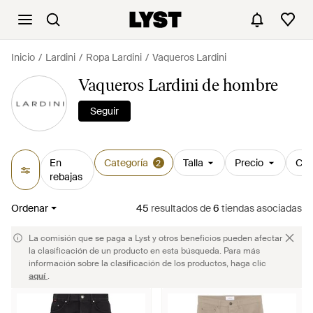
Inicio
Lardini
Ropa Lardini
Vaqueros Lardini
Vaqueros Lardini de hombre
Seguir
En
Categoría
Talla
Precio
Col
2
rebajas
Ordenar
45
resultados
de
6
tiendas asociadas
La comisión que se paga a Lyst y otros beneficios pueden afectar
la clasificación de un producto en esta búsqueda. Para más
información sobre la clasificación de los productos, haga clic
aquí
.