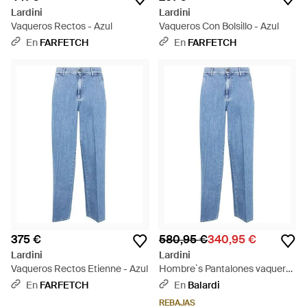
Lardini
Lardini
Vaqueros Rectos - Azul
Vaqueros Con Bolsillo - Azul
En
FARFETCH
En
FARFETCH
375 €
580,95 €
340,95 €
Lardini
Lardini
Vaqueros Rectos Etienne - Azul
Hombre`s Pantalones vaqueros
lavados - Azul
En
FARFETCH
En
Balardi
REBAJAS