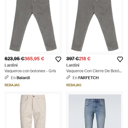
623,95 €
365,95 €
397 €
218 €
Lardini
Lardini
Vaqueros con botones - Gris
Vaqueros Con Cierre De Botón
- Gris
En
Balardi
En
FARFETCH
REBAJAS
REBAJAS