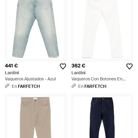
441 €
362 €
Lardini
Lardini
Vaqueros Ajustados - Azul
Vaqueros Con Botones En
Relieve - Blanco
En
FARFETCH
En
FARFETCH