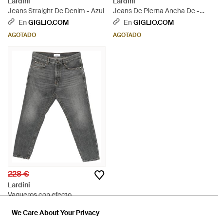
Lardini
Lardini
Jeans Straight De Denim - Azul
Jeans De Pierna Ancha De -
Azul
En
GIGLIO.COM
En
GIGLIO.COM
AGOTADO
AGOTADO
228 €
Lardini
Vaqueros con efecto
desgastado - Gris
En
FARFETCH
We Care About Your Privacy
We Care About Your Privacy