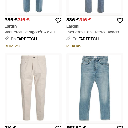
386 €
316 €
386 €
316 €
Lardini
Lardini
Vaqueros De Algodón - Azul
Vaqueros Con Efecto Lavado -
Azul
En
FARFETCH
En
FARFETCH
REBAJAS
REBAJAS
214 €
353,60 €