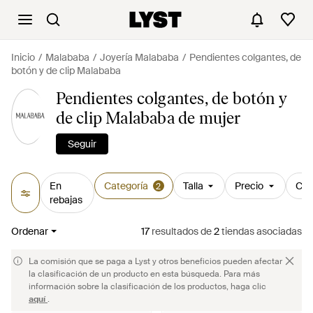
Inicio
Malababa
Joyería Malababa
Pendientes colgantes, de
botón y de clip Malababa
Pendientes colgantes, de botón y
de clip Malababa de mujer
Seguir
En
Categoría
Talla
Precio
Col
2
rebajas
Ordenar
17
resultados
de
2
tiendas asociadas
La comisión que se paga a Lyst y otros beneficios pueden afectar
la clasificación de un producto en esta búsqueda. Para más
información sobre la clasificación de los productos, haga clic
aquí
.