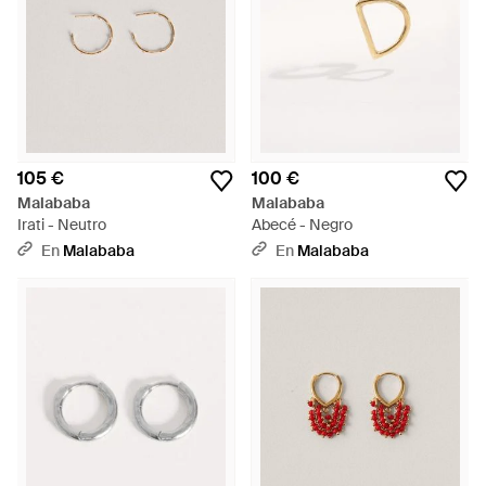
105 €
100 €
Malababa
Malababa
Irati - Neutro
Abecé - Negro
En
Malababa
En
Malababa