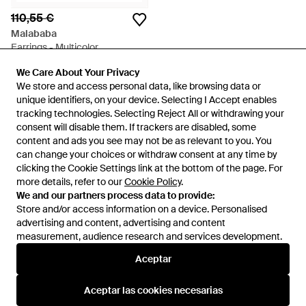
110,55 €
Malababa
Earrings - Multicolor
En
Miinto
We Care About Your Privacy
We Care About Your Privacy
AGOTADO
We store and access personal data, like browsing data or
We store and access personal data, like browsing data or
unique identifiers, on your device. Selecting I Accept enables
unique identifiers, on your device. Selecting I Accept enables
tracking technologies. Selecting Reject All or withdrawing your
tracking technologies. Selecting Reject All or withdrawing your
consent will disable them. If trackers are disabled, some
consent will disable them. If trackers are disabled, some
content and ads you see may not be as relevant to you. You
content and ads you see may not be as relevant to you. You
can change your choices or withdraw consent at any time by
can change your choices or withdraw consent at any time by
clicking the Cookie Settings link at the bottom of the page. For
clicking the Cookie Settings link at the bottom of the page. For
more details, refer to our
more details, refer to our
Cookie Policy
Cookie Policy
.
.
We and our partners process data to provide:
We and our partners process data to provide:
Store and/or access information on a device. Personalised
Store and/or access information on a device. Personalised
advertising and content, advertising and content
advertising and content, advertising and content
measurement, audience research and services development.
measurement, audience research and services development.
Internacional
Aceptar
Aceptar
Aceptar las cookies necesarias
Aceptar las cookies necesarias
Ayuda e información