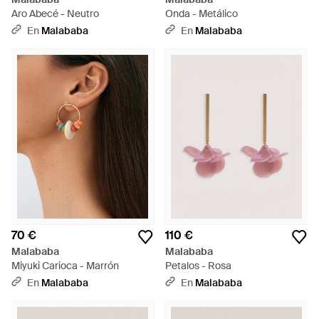
Aro Abecé - Neutro
Onda - Metálico
En
Malababa
En
Malababa
70 €
110 €
Malababa
Malababa
Miyuki Carioca - Marrón
Petalos - Rosa
En
Malababa
En
Malababa