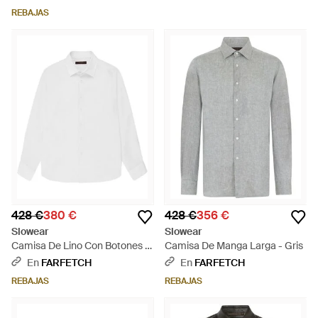
REBAJAS
428 €
380 €
428 €
356 €
Slowear
Slowear
Camisa De Lino Con Botones -
Camisa De Manga Larga - Gris
Blanco
En
FARFETCH
En
FARFETCH
REBAJAS
REBAJAS