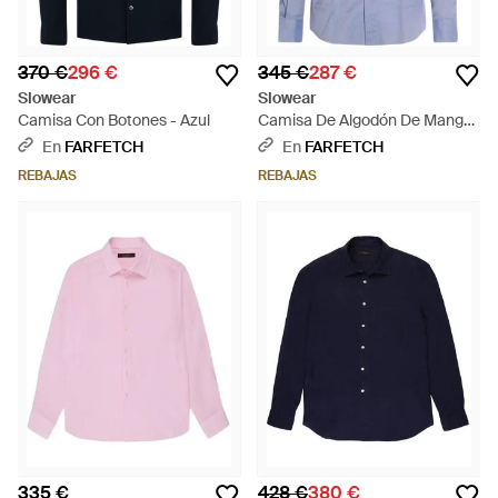
370 €
296 €
345 €
287 €
Slowear
Slowear
Camisa Con Botones - Azul
Camisa De Algodón De Manga
Larga - Azul
En
FARFETCH
En
FARFETCH
REBAJAS
REBAJAS
335 €
428 €
380 €