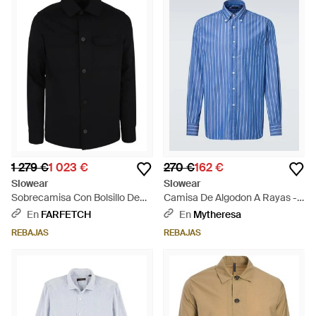
1 279 €
1 023 €
270 €
162 €
Slowear
Slowear
Sobrecamisa Con Bolsillo De
Camisa De Algodon A Rayas -
Parche - Negro
Azul
En
FARFETCH
En
Mytheresa
REBAJAS
REBAJAS