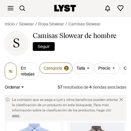
Inicio
Slowear
Ropa Slowear
Camisas Slowear
Camisas Slowear de hombre
S
Seguir
En
Categoría
Talla
Precio
Col
2
rebajas
Ordenar
57
resultados
de
4
tiendas asociadas
La comisión que se paga a Lyst y otros beneficios pueden afectar
la clasificación de un producto en esta búsqueda. Para más
información sobre la clasificación de los productos, haga clic
aquí
.