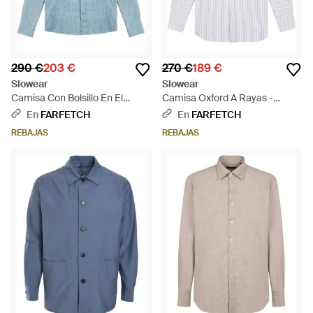
290 €
203 €
270 €
189 €
Slowear
Slowear
Camisa Con Bolsillo En El
Camisa Oxford A Rayas -
Pecho - Azul
Blanco
En
FARFETCH
En
FARFETCH
REBAJAS
REBAJAS