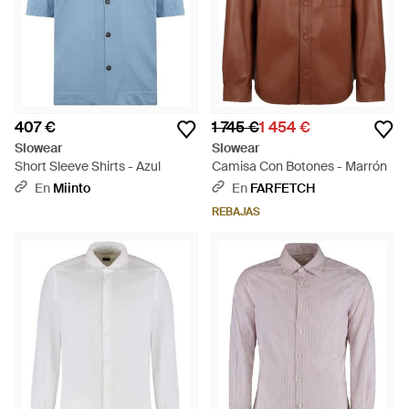
407 €
1 745 €
1 454 €
Slowear
Slowear
Short Sleeve Shirts - Azul
Camisa Con Botones - Marrón
En
Miinto
En
FARFETCH
REBAJAS