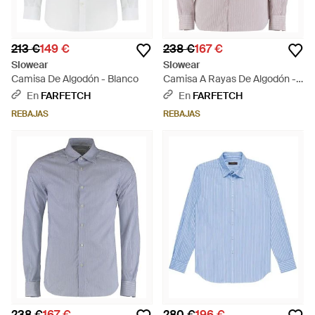
213 €
149 €
238 €
167 €
Slowear
Slowear
Camisa De Algodón - Blanco
Camisa A Rayas De Algodón -
Morado
En
FARFETCH
En
FARFETCH
REBAJAS
REBAJAS
238 €
167 €
280 €
196 €