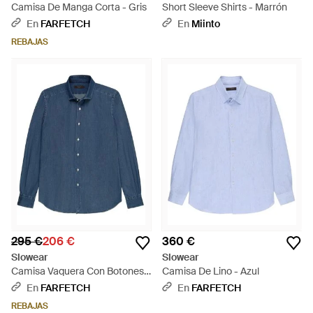
Camisa De Manga Corta - Gris
Short Sleeve Shirts - Marrón
En
FARFETCH
En
Miinto
REBAJAS
295 €
206 €
360 €
Slowear
Slowear
Camisa Vaquera Con Botones -
Camisa De Lino - Azul
Azul
En
FARFETCH
En
FARFETCH
REBAJAS