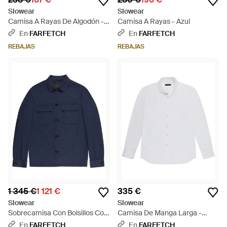
Slowear
Slowear
Camisa A Rayas De Algodón -
Camisa A Rayas - Azul
Azul
En
FARFETCH
En
FARFETCH
REBAJAS
REBAJAS
1 345 €
1 121 €
335 €
Slowear
Slowear
Sobrecamisa Con Bolsillos Con
Camisa De Manga Larga -
Solapa - Azul
Blanco
En
FARFETCH
En
FARFETCH