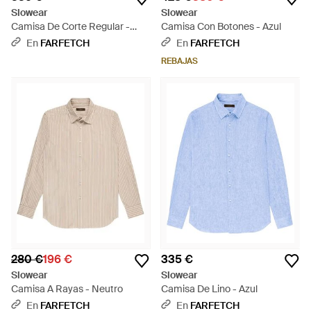
Slowear
Slowear
Camisa De Corte Regular -
Camisa Con Botones - Azul
Rosa
En
FARFETCH
En
FARFETCH
REBAJAS
280 €
196 €
335 €
Slowear
Slowear
Camisa A Rayas - Neutro
Camisa De Lino - Azul
En
FARFETCH
En
FARFETCH