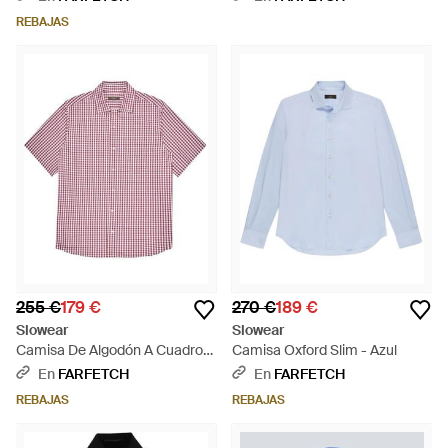
REBAJAS
255 €
179 €
270 €
189 €
Slowear
Slowear
Camisa De Algodón A Cuadros
Camisa Oxford Slim - Azul
- Rosa
En
FARFETCH
En
FARFETCH
REBAJAS
REBAJAS