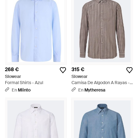
268 €
315 €
Slowear
Slowear
Formal Shirts - Azul
Camisa De Algodon A Rayas -
Marrón
En
Miinto
En
Mytheresa