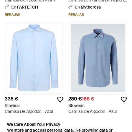
Camisa Con Botones - Gris
Camisa De Franela De Algodon
A Cuadros - Multicolor
En
FARFETCH
En
Mytheresa
REBAJAS
REBAJAS
335 €
280 €
168 €
Slowear
Slowear
Camisa De Algodón - Azul
Camisa De Algodon - Azul
En
FARFETCH
En
Mytheresa
We Care About Your Privacy
We Care About Your Privacy
REBAJAS
We store and access personal data, like browsing data or
We store and access personal data, like browsing data or