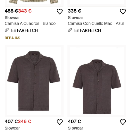
458 €
343 €
335 €
Slowear
Slowear
Camisa A Cuadros - Blanco
Camisa Con Cuello Mao - Azul
En
FARFETCH
En
FARFETCH
REBAJAS
407 €
346 €
407 €
Slowear
Slowear