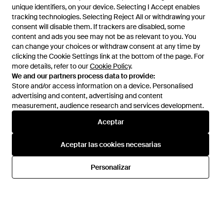
unique identifiers, on your device. Selecting I Accept enables
unique identifiers, on your device. Selecting I Accept enables
tracking technologies. Selecting Reject All or withdrawing your
tracking technologies. Selecting Reject All or withdrawing your
consent will disable them. If trackers are disabled, some
consent will disable them. If trackers are disabled, some
content and ads you see may not be as relevant to you. You
content and ads you see may not be as relevant to you. You
can change your choices or withdraw consent at any time by
can change your choices or withdraw consent at any time by
clicking the Cookie Settings link at the bottom of the page. For
clicking the Cookie Settings link at the bottom of the page. For
more details, refer to our
more details, refer to our
Cookie Policy
Cookie Policy
.
.
We and our partners process data to provide:
We and our partners process data to provide:
Store and/or access information on a device. Personalised
Store and/or access information on a device. Personalised
advertising and content, advertising and content
advertising and content, advertising and content
measurement, audience research and services development.
measurement, audience research and services development.
Aceptar
Aceptar
280 €
168 €
188 €
178 €
Slowear
Slowear
Aceptar las cookies necesarias
Aceptar las cookies necesarias
Camisa De Algodon A Cuadros
Camisa - Azul
- Azul
En
Mytheresa
En
YOOX
Personalizar
Personalizar
REBAJAS
REBAJAS