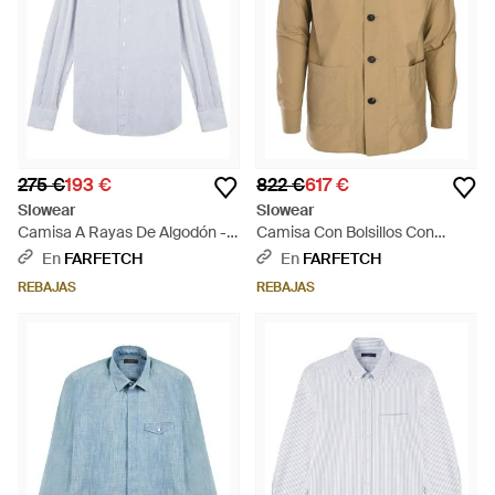
275 €
193 €
822 €
617 €
Slowear
Slowear
Camisa A Rayas De Algodón -
Camisa Con Bolsillos Con
Blanco
Botones - Neutro
En
FARFETCH
En
FARFETCH
REBAJAS
REBAJAS