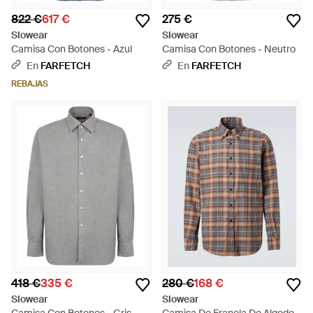
822 €
617 €
275 €
Slowear
Slowear
Camisa Con Botones - Azul
Camisa Con Botones - Neutro
En
FARFETCH
En
FARFETCH
REBAJAS
418 €
335 €
280 €
168 €
Slowear
Slowear