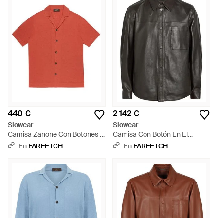
440 €
2 142 €
Slowear
Slowear
Camisa Zanone Con Botones -
Camisa Con Botón En El
Rojo
Bolsillo - Gris
En
FARFETCH
En
FARFETCH