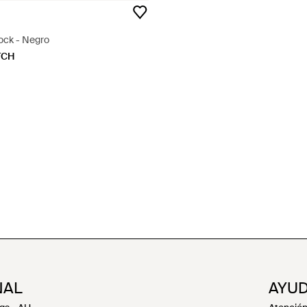
ock - Negro
TCH
NAL
AYUD