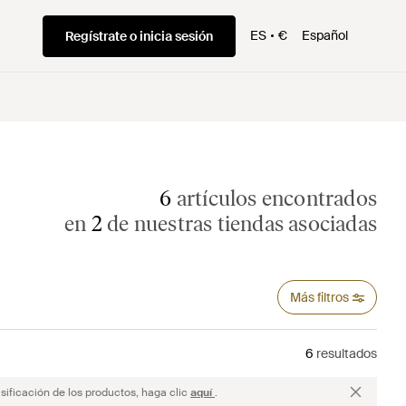
ES
€
Español
Regístrate o inicia sesión
6
artículos encontrados
en
2
de nuestras tiendas asociadas
Más filtros
6
resultados
sificación de los productos, haga clic
aquí
.