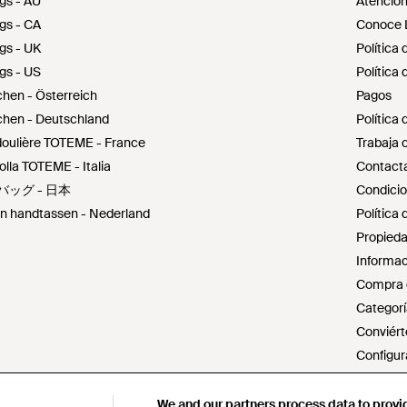
gs - AU
Atención 
gs - CA
Conoce 
gs - UK
Política 
gs - US
Política
en - Österreich
Pagos
en - Deutschland
Política
doulière TOTEME - France
Trabaja 
olla TOTEME - Italia
Contacta
バッグ - 日本
Condicio
 handtassen - Nederland
Política 
Propieda
Informac
Compra d
Categorí
Conviért
Configur
No vende
Declarac
We and our partners process data to provi
We and our partners process data to provi