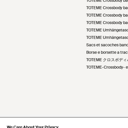
TOTEME Crossbody ba
TOTEME Crossbody ba
TOTEME Crossbody ba
TOTEME Crossbody ba
TOTEME Umhängetasch
TOTEME Umhängetasch
Sacs et sacoches ban
Borse e borsette a trac
TOTEME クロスボディ
TOTEME-Crossbody- en
We Care About Your Privacy
We Care About Your Privacy