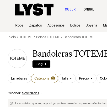
MUJER
HOMBRE
Ropa
Zapatos
Accesorios
Bolsos
Joyería
Ma
Inicio
TOTEME
Bolsos TOTEME
Bandoleras TOTEME
Bandoleras TOTEME
Seguir
En rebajas
Categoría
Talla
Precio
Colo
2
Ordenar
:
Novedades
La comisión que se paga a Lyst y otros beneficios pueden afectar la 