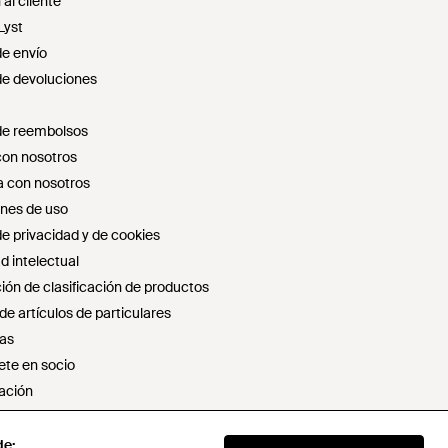
al cliente
Lyst
de envío
 de devoluciones
 de reembolsos
con nosotros
 con nosotros
nes de uso
de privacidad y de cookies
d intelectual
ión de clasificación de productos
e artículos de particulares
as
ete en socio
ación
r ni compartir mi información personal
ión sobre la esclavitud moderna
de:
de: