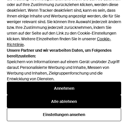
oder auf Ihre Zustimmung zurückziehen klicken, werden diese
oder auf Ihre Zustimmung zurückziehen klicken, werden diese
deaktiviert. Wenn Tracker deaktiviert sind, kann es sein, dass
deaktiviert. Wenn Tracker deaktiviert sind, kann es sein, dass
Ihnen einige Inhalte und Werbung angezeigt werden, die für Sie
Ihnen einige Inhalte und Werbung angezeigt werden, die für Sie
weniger relevant sind. Sie können Ihre Auswahl jederzeit ändern
weniger relevant sind. Sie können Ihre Auswahl jederzeit ändern
bzw. Ihre Zustimmung jederzeit zurücknehmen, indem Sie
bzw. Ihre Zustimmung jederzeit zurücknehmen, indem Sie
unten auf der Seite auf den Link zu den Cookie-Einstellungen
unten auf der Seite auf den Link zu den Cookie-Einstellungen
klicken. Weitere Einzelheiten finden Sie in unserer
klicken. Weitere Einzelheiten finden Sie in unserer
Cookie-
Cookie-
Richtlinie
Richtlinie
.
.
385 €
346,49 €
447 €
Unsere Partner und wir verarbeiten Daten, um Folgendes
Unsere Partner und wir verarbeiten Daten, um Folgendes
Vivienne Westwood
Vivienne Westwood
bereitzustellen:
bereitzustellen:
Hazel Tasche Aus Polyurethan
Schultertasche - Schwarz
Speichern von Informationen auf einem Gerät und/oder Zugriff
Speichern von Informationen auf einem Gerät und/oder Zugriff
- Schwarz
Von
GIGLIO.COM
Von
FARFETCH
darauf. Personalisierte Werbung und Inhalte, Messen von
darauf. Personalisierte Werbung und Inhalte, Messen von
Werbung und Inhalten, Zielgruppenforschung und die
Werbung und Inhalten, Zielgruppenforschung und die
SALE
Entwicklung von Diensten.
Entwicklung von Diensten.
Annehmen
Annehmen
Alle ablehnen
Alle ablehnen
Einstellungen ansehen
Einstellungen ansehen