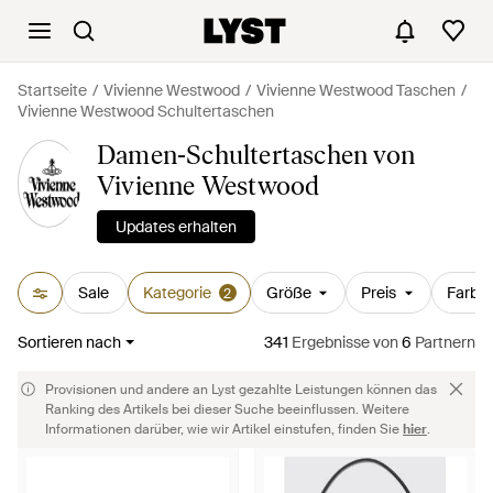
Startseite
Vivienne Westwood
Vivienne Westwood Taschen
Vivienne Westwood Schultertaschen
Damen-Schultertaschen von
Vivienne Westwood
Updates erhalten
Sale
Kategorie
Größe
Preis
Farbe
2
Sortieren nach
341
Ergebnisse
von
6
Partnern
Provisionen und andere an Lyst gezahlte Leistungen können das
Ranking des Artikels bei dieser Suche beeinflussen. Weitere
Informationen darüber, wie wir Artikel einstufen, finden Sie
hier
.