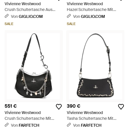
Vivienne Westwood
Vivienne Westwood
Crush Schultertasche Aus
Hazel Schultertasche Mit
Glattem Kalbsleder Mit Orb-
Monogramm-Muster Und Orb-
Von
GIGLIO.COM
Von
GIGLIO.COM
Logo - Schwarz
Logo - Schwarz
SALE
SALE
551 €
390 €
Vivienne Westwood
Vivienne Westwood
Crush Schultertasche Mit
Tasha Schultertasche Mit
Anhänger - Schwarz
Nieten - Weiß
Von
FARFETCH
Von
FARFETCH