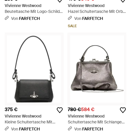
Vivienne Westwood
Vivienne Westwood
Beuteltasche Mit Logo-Schild -
Hazel Schultertasche Mit Orb-
Schwarz
Schild - Blau
Von
FARFETCH
Von
FARFETCH
SALE
375 €
780 €
584 €
Vivienne Westwood
Vivienne Westwood
Kleine Schultertasche Mit
Schultertasche Mit Schlangen-
Logo-Schild - Schwarz
Effekt - Grau
Von
FARFETCH
Von
FARFETCH