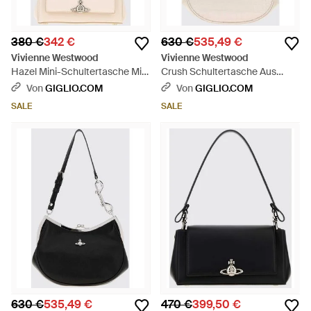
380 €
342 €
630 €
535,49 €
Vivienne Westwood
Vivienne Westwood
Hazel Mini-Schultertasche Mit
Crush Schultertasche Aus
Monogramm-Muster Und Orb-
Leder - Natur
Von
GIGLIO.COM
Von
GIGLIO.COM
Logo - Natur
SALE
SALE
630 €
535,49 €
470 €
399,50 €