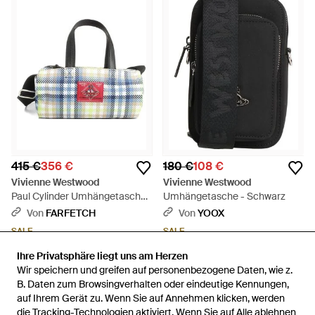
415 €
356 €
180 €
108 €
Vivienne Westwood
Vivienne Westwood
Paul Cylinder Umhängetasche
Umhängetasche - Schwarz
Mit Schottenkaro - Blau
Von
FARFETCH
Von
YOOX
SALE
SALE
Ihre Privatsphäre liegt uns am Herzen
Ihre Privatsphäre liegt uns am Herzen
Wir speichern und greifen auf personenbezogene Daten, wie z.
Wir speichern und greifen auf personenbezogene Daten, wie z.
B. Daten zum Browsingverhalten oder eindeutige Kennungen,
B. Daten zum Browsingverhalten oder eindeutige Kennungen,
auf Ihrem Gerät zu. Wenn Sie auf Annehmen klicken, werden
auf Ihrem Gerät zu. Wenn Sie auf Annehmen klicken, werden
die Tracking-Technologien aktiviert. Wenn Sie auf Alle ablehnen
die Tracking-Technologien aktiviert. Wenn Sie auf Alle ablehnen