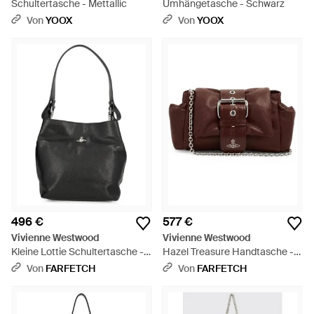
Schultertasche - Mettallic
Umhängetasche - Schwarz
Von
YOOX
Von
YOOX
496 €
577 €
Vivienne Westwood
Vivienne Westwood
Kleine Lottie Schultertasche -
Hazel Treasure Handtasche -
Schwarz
Braun
Von
FARFETCH
Von
FARFETCH