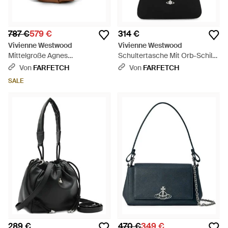
787 €
579 €
314 €
Vivienne Westwood
Vivienne Westwood
Mittelgroße Agnes
Schultertasche Mit Orb-Schild
Schultertasche - Braun
- Weiß
Von
FARFETCH
Von
FARFETCH
SALE
289 €
470 €
349 €