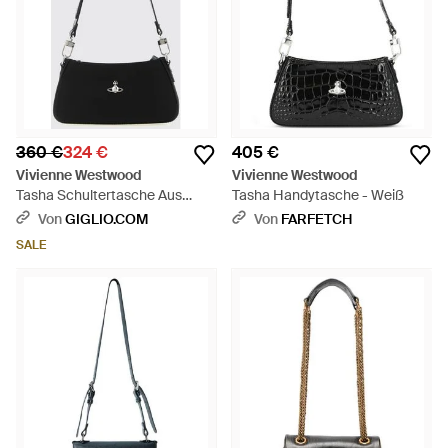
360 €
324 €
405 €
Vivienne Westwood
Vivienne Westwood
Tasha Schultertasche Aus
Tasha Handytasche - Weiß
Kunstleder Mit Orb-Logo -
Von
GIGLIO.COM
Von
FARFETCH
Weiß
SALE