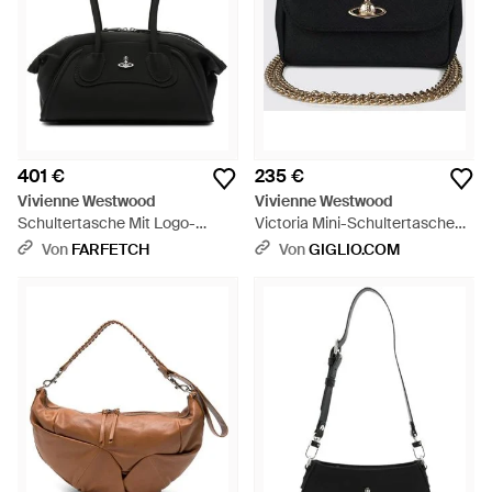
401 €
235 €
Vivienne Westwood
Vivienne Westwood
Schultertasche Mit Logo-
Victoria Mini-Schultertasche
Schild - Schwarz
Aus Saffiano-Leder Mit Orb-
Von
FARFETCH
Von
GIGLIO.COM
Logo - Schwarz