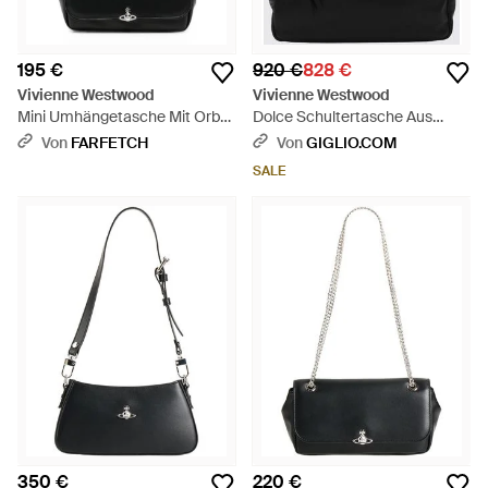
195 €
920 €
828 €
Vivienne Westwood
Vivienne Westwood
Mini Umhängetasche Mit Orb-
Dolce Schultertasche Aus
Schild - Schwarz
Leder Mit Orb-Logo - Schwarz
Von
FARFETCH
Von
GIGLIO.COM
SALE
350 €
220 €