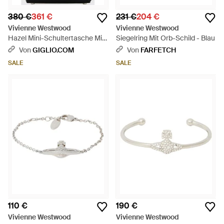
380 €
361 €
231 €
204 €
Vivienne Westwood
Vivienne Westwood
Hazel Mini-Schultertasche Mit
Siegelring Mit Orb-Schild - Blau
Monogramm-Muster Und Orb-
Von
GIGLIO.COM
Von
FARFETCH
Logo - Schwarz
SALE
SALE
110 €
190 €
Vivienne Westwood
Vivienne Westwood