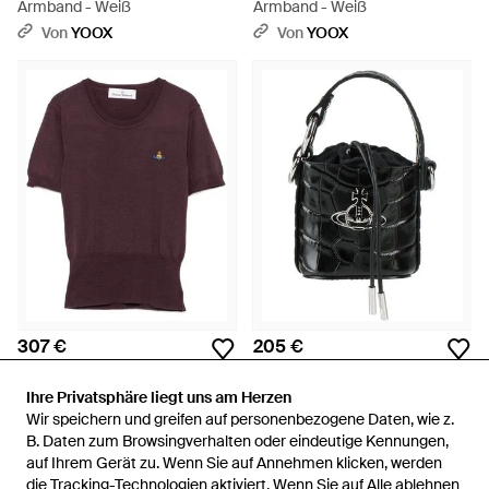
Armband - Weiß
Armband - Weiß
Von
YOOX
Von
YOOX
307 €
205 €
Vivienne Westwood
Vivienne Westwood
Bea Pullover Mit Orb-Stickerei -
Handtaschen - Schwarz
Ihre Privatsphäre liegt uns am Herzen
Ihre Privatsphäre liegt uns am Herzen
Lila
Wir speichern und greifen auf personenbezogene Daten, wie z.
Wir speichern und greifen auf personenbezogene Daten, wie z.
Von
FARFETCH
Von
YOOX
B. Daten zum Browsingverhalten oder eindeutige Kennungen,
B. Daten zum Browsingverhalten oder eindeutige Kennungen,
auf Ihrem Gerät zu. Wenn Sie auf Annehmen klicken, werden
auf Ihrem Gerät zu. Wenn Sie auf Annehmen klicken, werden
die Tracking-Technologien aktiviert. Wenn Sie auf Alle ablehnen
die Tracking-Technologien aktiviert. Wenn Sie auf Alle ablehnen