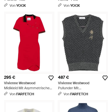
Von
YOOX
Von
YOOX
295 €
487 €
Vivienne Westwood
Vivienne Westwood
Midikleid Mit Asymmetrischem
Pullunder Mit
Ausschnitt - Rot
Schachbrettmuster Und Orb-
Von
FARFETCH
Von
FARFETCH
Stickerei - Schwarz