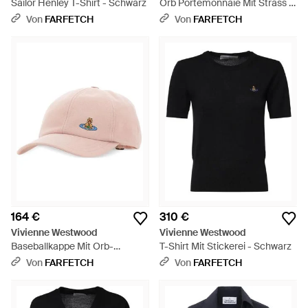
Sailor Henley T-Shirt - Schwarz
Orb Portemonnaie Mit Strass -
Schwarz
Von
FARFETCH
Von
FARFETCH
164 €
310 €
Vivienne Westwood
Vivienne Westwood
Baseballkappe Mit Orb-
T-Shirt Mit Stickerei - Schwarz
Stickerei - Pink
Von
FARFETCH
Von
FARFETCH