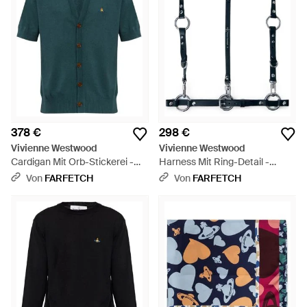
378 €
298 €
Vivienne Westwood
Vivienne Westwood
Cardigan Mit Orb-Stickerei -
Harness Mit Ring-Detail -
Grün
Schwarz
Von
FARFETCH
Von
FARFETCH