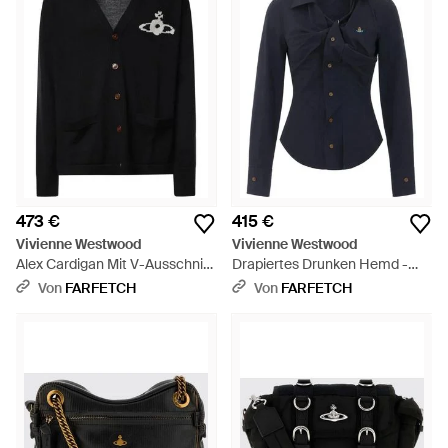
473 €
415 €
Vivienne Westwood
Vivienne Westwood
Alex Cardigan Mit V-Ausschnitt
Drapiertes Drunken Hemd -
- Schwarz
Blau
Von
FARFETCH
Von
FARFETCH