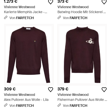
1.273 €
373 €
Vivienne Westwood
Vivienne Westwood
Karierte Memphis Jacke -
Batwing Hoodie Mit Stickerei -
Braun
Blau
Von
FARFETCH
Von
FARFETCH
309 €
379 €
Vivienne Westwood
Vivienne Westwood
Alex Pullover Aus Wolle - Lila
Fisherman Pullover Aus Wolle -
Lila
Von
FARFETCH
Von
FARFETCH