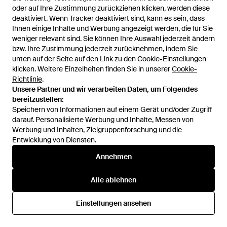
oder auf Ihre Zustimmung zurückziehen klicken, werden diese
oder auf Ihre Zustimmung zurückziehen klicken, werden diese
deaktiviert. Wenn Tracker deaktiviert sind, kann es sein, dass
deaktiviert. Wenn Tracker deaktiviert sind, kann es sein, dass
Ihnen einige Inhalte und Werbung angezeigt werden, die für Sie
Ihnen einige Inhalte und Werbung angezeigt werden, die für Sie
weniger relevant sind. Sie können Ihre Auswahl jederzeit ändern
weniger relevant sind. Sie können Ihre Auswahl jederzeit ändern
bzw. Ihre Zustimmung jederzeit zurücknehmen, indem Sie
bzw. Ihre Zustimmung jederzeit zurücknehmen, indem Sie
unten auf der Seite auf den Link zu den Cookie-Einstellungen
unten auf der Seite auf den Link zu den Cookie-Einstellungen
klicken. Weitere Einzelheiten finden Sie in unserer
klicken. Weitere Einzelheiten finden Sie in unserer
Cookie-
Cookie-
Richtlinie
Richtlinie
.
.
Unsere Partner und wir verarbeiten Daten, um Folgendes
Unsere Partner und wir verarbeiten Daten, um Folgendes
bereitzustellen:
bereitzustellen:
Speichern von Informationen auf einem Gerät und/oder Zugriff
Speichern von Informationen auf einem Gerät und/oder Zugriff
135 €
1.834 €
darauf. Personalisierte Werbung und Inhalte, Messen von
darauf. Personalisierte Werbung und Inhalte, Messen von
Vivienne Westwood
Vivienne Westwood
Werbung und Inhalten, Zielgruppenforschung und die
Werbung und Inhalten, Zielgruppenforschung und die
Herzförmige Petra-Ohrringe
Schultertasche Mit Logo-
Entwicklung von Diensten.
Entwicklung von Diensten.
Mit Orb-Logo Und Kristallen -
Schild - Schwarz
Von
GIGLIO.COM
Von
FARFETCH
Weiß
Annehmen
Annehmen
Alle ablehnen
Alle ablehnen
Einstellungen ansehen
Einstellungen ansehen