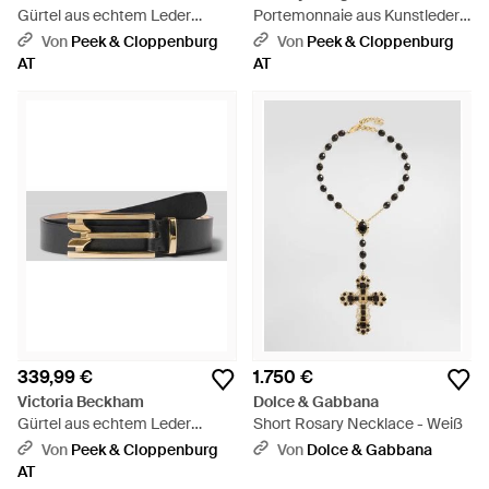
Gürtel aus echtem Leder
Portemonnaie aus Kunstleder
Modell 'Dorian' - Mehrfarbig
mit Reißverschluss - Lila
Von
Peek & Cloppenburg
Von
Peek & Cloppenburg
AT
AT
339,99 €
1.750 €
Victoria Beckham
Dolce & Gabbana
Gürtel aus echtem Leder
Short Rosary Necklace - Weiß
Modell 'Dorian' - Schwarz
Von
Peek & Cloppenburg
Von
Dolce & Gabbana
AT