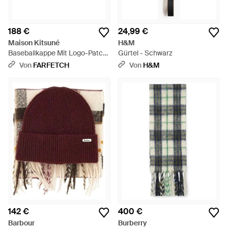
188 €
24,99 €
Maison Kitsuné
H&M
Baseballkappe Mit Logo-Patch
Gürtel - Schwarz
- Schwarz
Von
FARFETCH
Von
H&M
142 €
400 €
Barbour
Burberry