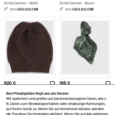
Schal Damen - Weiß
Schal Damen - Braun
Von
GIGLIO.COM
Von
GIGLIO.COM
620 €
195 €
Brunello Cucinelli
Golden Goose
Ihre Privatsphäre liegt uns am Herzen
Ihre Privatsphäre liegt uns am Herzen
Hut Damen - Braun
Quadratisches Seidentuch Mit
Wir speichern und greifen auf personenbezogene Daten, wie z.
Wir speichern und greifen auf personenbezogene Daten, wie z.
Abstraktem Bandana-Print -
Von
GIGLIO.COM
Von
GIGLIO.COM
B. Daten zum Browsingverhalten oder eindeutige Kennungen,
B. Daten zum Browsingverhalten oder eindeutige Kennungen,
Grün
auf Ihrem Gerät zu. Wenn Sie auf Annehmen klicken, werden
auf Ihrem Gerät zu. Wenn Sie auf Annehmen klicken, werden
die Tracking-Technologien aktiviert. Wenn Sie auf Alle ablehnen
die Tracking-Technologien aktiviert. Wenn Sie auf Alle ablehnen