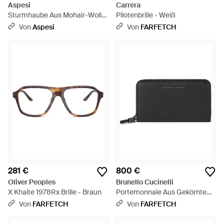
Aspesi
Carrera
Sturmhaube Aus Mohair-Woll-
Pilotenbrille - Weiß
Strick - Blau
Von
Aspesi
Von
FARFETCH
281 €
800 €
Oliver Peoples
Brunello Cucinelli
X Khaite 1978Rx Brille - Braun
Portemonnaie Aus Gekörntem
Kalbsleder Mit Glänzendem
Von
FARFETCH
Von
FARFETCH
Reißverschluss - Schwarz