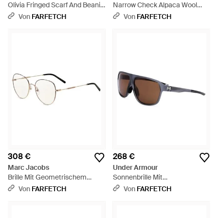
Olivia Fringed Scarf And Beanie
Narrow Check Alpaca Wool
Hat Set - Lila
Blend Scarf - Grün
Von
FARFETCH
Von
FARFETCH
308 €
268 €
Marc Jacobs
Under Armour
Brille Mit Geometrischem
Sonnenbrille Mit
Gestell - Natur
Geometrischem Gestell - Grau
Von
FARFETCH
Von
FARFETCH