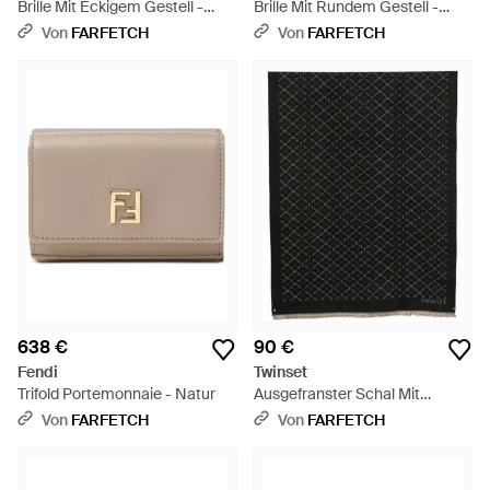
Brille Mit Eckigem Gestell -
Brille Mit Rundem Gestell -
Weiß
Weiß
Von
FARFETCH
Von
FARFETCH
638 €
90 €
Fendi
Twinset
Trifold Portemonnaie - Natur
Ausgefranster Schal Mit
Jacquard-Logo - Schwarz
Von
FARFETCH
Von
FARFETCH