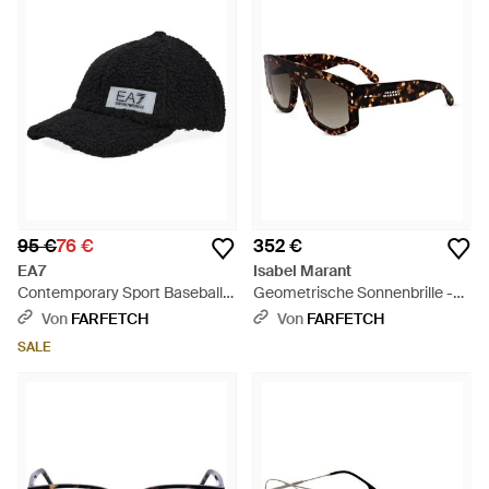
95 €
76 €
352 €
EA7
Isabel Marant
Contemporary Sport Baseball-
Geometrische Sonnenbrille -
Baseballkappe Mit Shearling-
Braun
Von
FARFETCH
Von
FARFETCH
Effekt - Schwarz
SALE