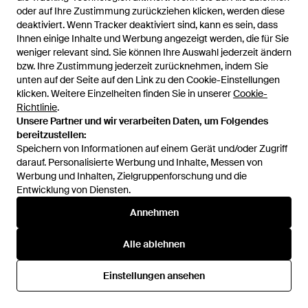
oder auf Ihre Zustimmung zurückziehen klicken, werden diese
oder auf Ihre Zustimmung zurückziehen klicken, werden diese
deaktiviert. Wenn Tracker deaktiviert sind, kann es sein, dass
deaktiviert. Wenn Tracker deaktiviert sind, kann es sein, dass
Ihnen einige Inhalte und Werbung angezeigt werden, die für Sie
Ihnen einige Inhalte und Werbung angezeigt werden, die für Sie
weniger relevant sind. Sie können Ihre Auswahl jederzeit ändern
weniger relevant sind. Sie können Ihre Auswahl jederzeit ändern
bzw. Ihre Zustimmung jederzeit zurücknehmen, indem Sie
bzw. Ihre Zustimmung jederzeit zurücknehmen, indem Sie
unten auf der Seite auf den Link zu den Cookie-Einstellungen
unten auf der Seite auf den Link zu den Cookie-Einstellungen
klicken. Weitere Einzelheiten finden Sie in unserer
klicken. Weitere Einzelheiten finden Sie in unserer
Cookie-
Cookie-
Richtlinie
Richtlinie
.
.
Unsere Partner und wir verarbeiten Daten, um Folgendes
Unsere Partner und wir verarbeiten Daten, um Folgendes
bereitzustellen:
bereitzustellen:
Speichern von Informationen auf einem Gerät und/oder Zugriff
Speichern von Informationen auf einem Gerät und/oder Zugriff
430 €
344 €
690 €
darauf. Personalisierte Werbung und Inhalte, Messen von
darauf. Personalisierte Werbung und Inhalte, Messen von
Ferragamo
Bottega Veneta
Werbung und Inhalten, Zielgruppenforschung und die
Werbung und Inhalten, Zielgruppenforschung und die
Schal Damen - Braun
Geldbörse Damen - Braun
Entwicklung von Diensten.
Entwicklung von Diensten.
Von
GIGLIO.COM
Von
GIGLIO.COM
Annehmen
Annehmen
SALE
Alle ablehnen
Alle ablehnen
Einstellungen ansehen
Einstellungen ansehen