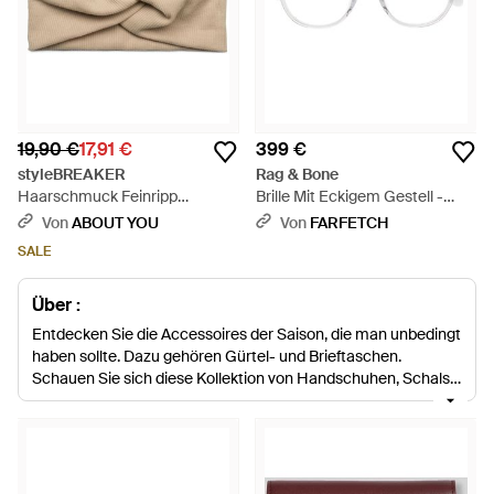
19,90 €
17,91 €
399 €
styleBREAKER
Rag & Bone
Haarschmuck Feinripp
Brille Mit Eckigem Gestell -
Haarband Gedreht - Natur
Grau
Von
ABOUT YOU
Von
FARFETCH
SALE
Über :
Entdecken Sie die Accessoires der Saison, die man unbedingt
haben sollte. Dazu gehören Gürtel- und Brieftaschen.
Schauen Sie sich diese Kollektion von Handschuhen, Schals,
Hüten und Regenschirmen an und verleihen Sie Ihrer
Kaltwettergarderobe stylische Autorität. Designer wie Linda
Farrow Luxe, Victoria Beckham und Oliver Peoples werden
Ihnen helfen, die perfekte Sonnenbrille zu finden, egal ob es
sich um Aviator-, Katzenaugen- oder runde Modelle handelt.