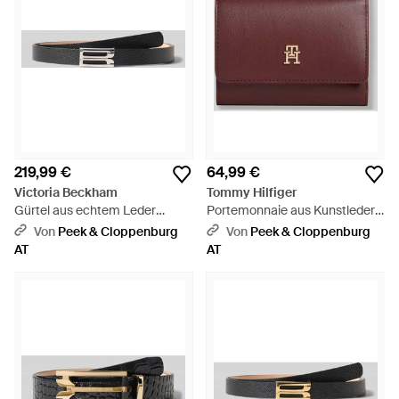
Schauen Sie sich die Uhren von Marc by Marc Jacobs,
Michael Kors und Nixon an und verleihen Sie jedem Look
einen aufregenden Akzent und runden Sie alles mit
auffälligem Haarschmuck ab.
219,99 €
64,99 €
Victoria Beckham
Tommy Hilfiger
Gürtel aus echtem Leder
Portemonnaie aus Kunstleder
Modell 'Dorian' - Schwarz
mit Logo-Detail - Lila
Von
Peek & Cloppenburg
Von
Peek & Cloppenburg
AT
AT