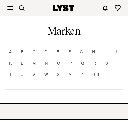
Marken
A
B
C
D
E
F
G
H
I
J
K
L
M
N
O
P
Q
R
S
T
U
V
W
X
Y
Z
0-9
!#
International