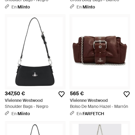
En
Miinto
En
Miinto
347,50 €
565 €
Vivienne Westwood
Vivienne Westwood
Shoulder Bags - Negro
Bolso De Mano Hazel - Marrón
En
Miinto
En
FARFETCH