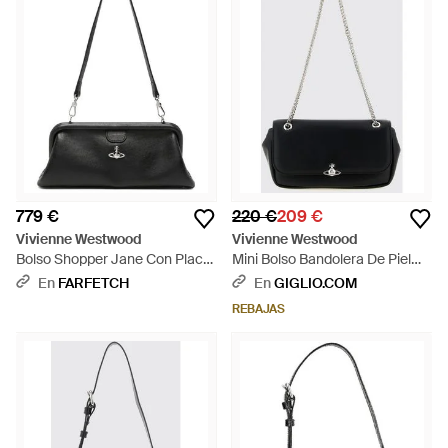
779 €
220 €
209 €
Vivienne Westwood
Vivienne Westwood
Bolso Shopper Jane Con Placa
Mini Bolso Bandolera De Piel
De Orbe - Negro
Sintética Con Logo Orb -
En
FARFETCH
En
GIGLIO.COM
Blanco
REBAJAS