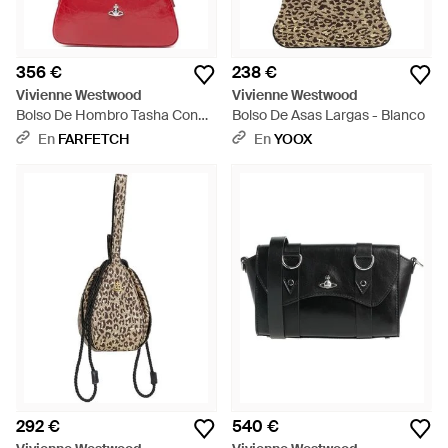
356 €
238 €
Vivienne Westwood
Vivienne Westwood
Bolso De Hombro Tasha Con
Bolso De Asas Largas - Blanco
Orbe - Rojo
En
FARFETCH
En
YOOX
292 €
540 €