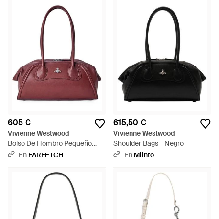
605 €
615,50 €
Vivienne Westwood
Vivienne Westwood
Bolso De Hombro Pequeño
Shoulder Bags - Negro
Con Placa Del Logo - Morado
En
FARFETCH
En
Miinto