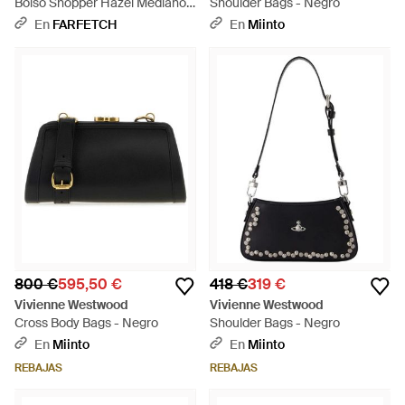
Bolso Shopper Hazel Mediano
Shoulder Bags - Negro
De Piel Granulada - Negro
En
FARFETCH
En
Miinto
800 €
595,50 €
418 €
319 €
Vivienne Westwood
Vivienne Westwood
Cross Body Bags - Negro
Shoulder Bags - Negro
En
Miinto
En
Miinto
REBAJAS
REBAJAS