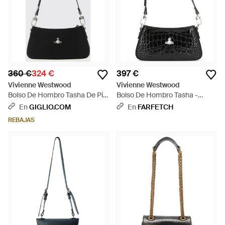
360 €
324 €
397 €
Vivienne Westwood
Vivienne Westwood
Bolso De Hombro Tasha De Piel
Bolso De Hombro Tasha -
Sintética Con Logo Orb -
Blanco
En
GIGLIO.COM
En
FARFETCH
Blanco
REBAJAS