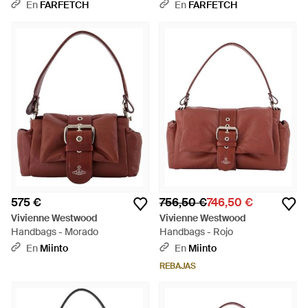
Treasure Xl - Negro
Treasure - Amarillo
En
FARFETCH
En
FARFETCH
575 €
756,50 €
746,50 €
Vivienne Westwood
Vivienne Westwood
Handbags - Morado
Handbags - Rojo
En
Miinto
En
Miinto
REBAJAS