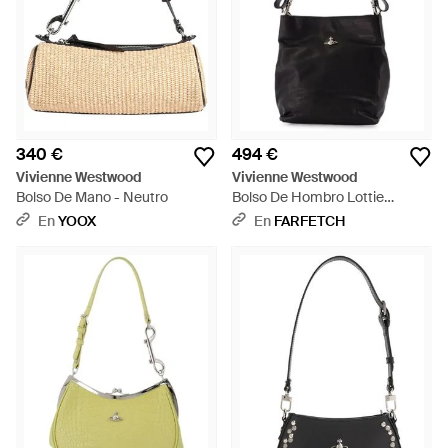
340 €
494 €
Vivienne Westwood
Vivienne Westwood
Bolso De Mano - Neutro
Bolso De Hombro Lottie
Pequeño De Piel - Negro
En
YOOX
En
FARFETCH