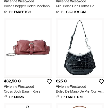
Vivienne Westwood
Vivienne Westwood
Bolso Shopper Dolce Mediano
Mini Bolso Con Forma De
Con Placa De Orbe Y Correa
Corazón Josephine De Tartán
En
FARFETCH
En
GIGLIO.COM
De Cadena - Negro
Con Logo Orb Metálico - Azul
482,50 €
625 €
Vivienne Westwood
Vivienne Westwood
Cross Body Bags - Rosa
Bolso De Mano De Piel Con Asa
- Negro
En
Miinto
En
FARFETCH