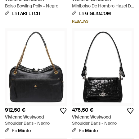
Bolso Bowling Polly - Negro
Minibolso De Hombro Hazel De
Con Monograma Y Logo Orb -
En
FARFETCH
En
GIGLIO.COM
Negro
REBAJAS
912,50 €
476,50 €
Vivienne Westwood
Vivienne Westwood
Shoulder Bags - Negro
Shoulder Bags - Negro
En
Miinto
En
Miinto