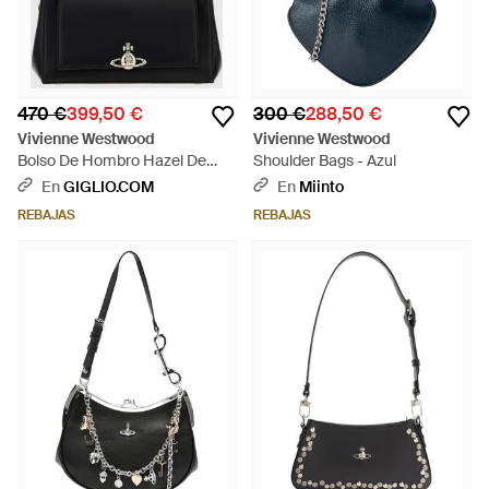
470 €
399,50 €
300 €
288,50 €
Vivienne Westwood
Vivienne Westwood
Bolso De Hombro Hazel De
Shoulder Bags - Azul
Con Monograma Y Logo Orb -
En
GIGLIO.COM
En
Miinto
Negro
REBAJAS
REBAJAS