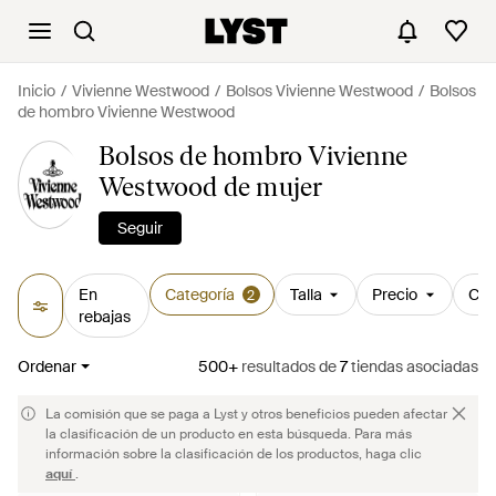
Inicio
Vivienne Westwood
Bolsos Vivienne Westwood
Bolsos
de hombro Vivienne Westwood
Bolsos de hombro Vivienne
Westwood de mujer
Seguir
En
Categoría
Talla
Precio
Col
2
rebajas
Ordenar
500+
resultados
de
7
tiendas asociadas
La comisión que se paga a Lyst y otros beneficios pueden afectar
la clasificación de un producto en esta búsqueda. Para más
información sobre la clasificación de los productos, haga clic
aquí
.