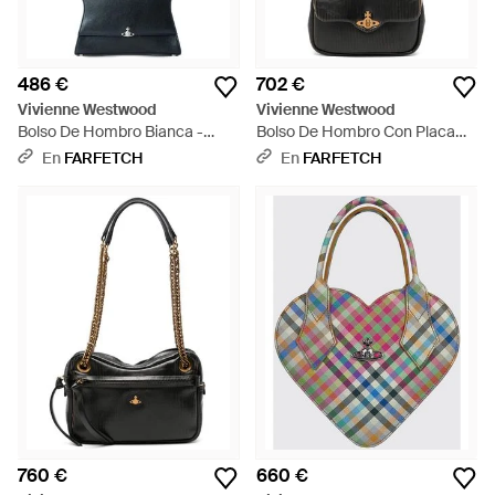
486 €
702 €
Vivienne Westwood
Vivienne Westwood
Bolso De Hombro Bianca -
Bolso De Hombro Con Placa
Blanco
Orb - Blanco
En
FARFETCH
En
FARFETCH
760 €
660 €