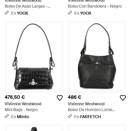
Vivienne Westwood
Vivienne Westwood
Bolso De Asas Largas -
Bolso Con Bandolera - Negro
Metálico
En
YOOX
En
YOOX
476,50 €
486 €
Vivienne Westwood
Vivienne Westwood
Mini Bags - Negro
Bolso De Hombro Lottie
Pequeño - Negro
En
Miinto
En
FARFETCH