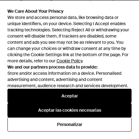
We Care About Your Privacy
We Care About Your Privacy
We store and access personal data, like browsing data or
We store and access personal data, like browsing data or
unique identifiers, on your device. Selecting I Accept enables
unique identifiers, on your device. Selecting I Accept enables
tracking technologies. Selecting Reject All or withdrawing your
tracking technologies. Selecting Reject All or withdrawing your
consent will disable them. If trackers are disabled, some
consent will disable them. If trackers are disabled, some
content and ads you see may not be as relevant to you. You
content and ads you see may not be as relevant to you. You
378,50 €
351 €
625 €
can change your choices or withdraw consent at any time by
can change your choices or withdraw consent at any time by
clicking the Cookie Settings link at the bottom of the page. For
clicking the Cookie Settings link at the bottom of the page. For
Vivienne Westwood
Vivienne Westwood
more details, refer to our
more details, refer to our
Cookie Policy
Cookie Policy
.
.
Shoulder Bags - Negro
Bolso De Hombro Con Efecto
We and our partners process data to provide:
We and our partners process data to provide:
Piel De Cocodrilo Y Orbe -
En
Miinto
En
FARFETCH
Store and/or access information on a device. Personalised
Store and/or access information on a device. Personalised
Blanco
REBAJAS
advertising and content, advertising and content
advertising and content, advertising and content
measurement, audience research and services development.
measurement, audience research and services development.
Aceptar
Aceptar
Aceptar las cookies necesarias
Aceptar las cookies necesarias
Personalizar
Personalizar