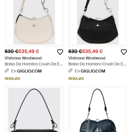
630 €
535,49 €
630 €
535,49 €
Vivienne Westwood
Vivienne Westwood
Bolso De Hombro Crush De En
Bolso De Hombro Crush De En
Piel Efecto Cocodrilo Con Logo
Piel De Becerro Lisa Con Logo
En
GIGLIO.COM
En
GIGLIO.COM
Orb - Neutro
Orb - Negro
REBAJAS
REBAJAS