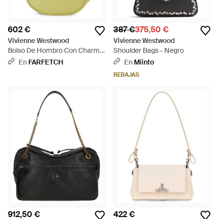
602 €
387 €
375,50 €
Vivienne Westwood
Vivienne Westwood
Bolso De Hombro Con Charms
Shoulder Bags - Negro
Y Efecto De Piel De Cocodrilo -
En
FARFETCH
En
Miinto
Metálico
REBAJAS
912,50 €
422 €