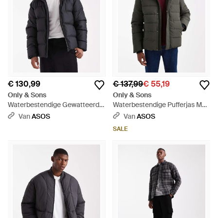
€ 130,99
€ 137,99
€ 55,19
Only & Sons
Only & Sons
Waterbestendige Gewatteerde
Waterbestendige Pufferjas Met
Jas - Grijs
Capuchon - Grijs
Van
ASOS
Van
ASOS
SALE