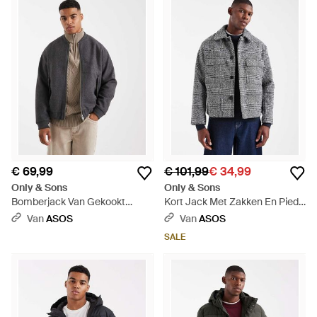
€ 69,99
€ 101,99
€ 34,99
Only & Sons
Only & Sons
Bomberjack Van Gekookt
Kort Jack Met Zakken En Pied-
Imitatiewol Met Rits - Grijs
De-Poule - Grijs
Van
ASOS
Van
ASOS
SALE