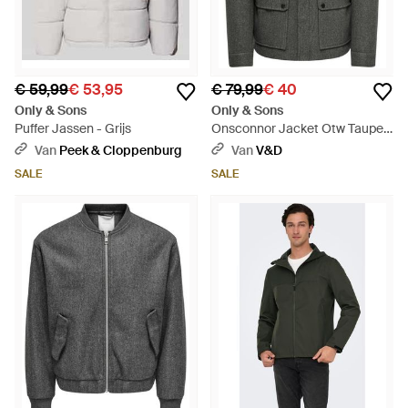
€ 59,99
€ 53,95
€ 79,99
€ 40
Only & Sons
Only & Sons
Puffer Jassen - Grijs
Onsconnor Jacket Otw Taupe -
Grijs
Van
Peek & Cloppenburg
Van
V&D
SALE
SALE