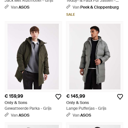
Jack Met Ruitmotief - Grijs
Teddy- & Faux Fur Jassen -
Grijs
Van
ASOS
Van
Peek & Cloppenburg
SALE
€ 159,99
€ 145,99
Only & Sons
Only & Sons
Gewatteerde Parka - Grijs
Lange Pufferjas - Grijs
Van
ASOS
Van
ASOS