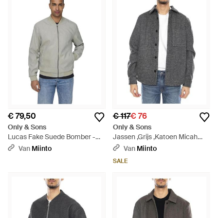
€ 79,50
€ 117
€ 76
Only & Sons
Only & Sons
Lucas Fake Suede Bomber -
Jassen ,Grijs ,Katoen Micah
Grijs
Overshirt - Grijs
Van
Miinto
Van
Miinto
SALE