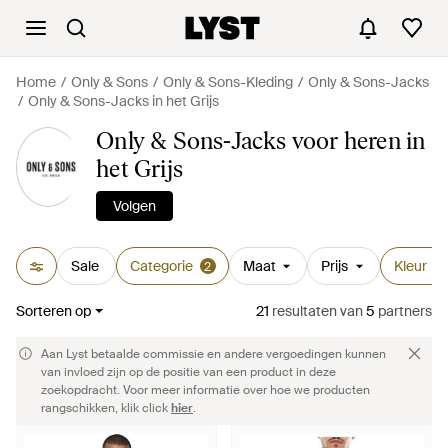
Home
Only & Sons
Only & Sons-Kleding
Only & Sons-Jacks
Only & Sons-Jacks in het Grijs
Only & Sons-Jacks voor heren in
het Grijs
Volgen
Sale
Categorie
Maat
Prijs
Kleur
2
1
Sorteren op
21
resultaten
van
5
partners
Aan Lyst betaalde commissie en andere vergoedingen kunnen
van invloed zijn op de positie van een product in deze
zoekopdracht. Voor meer informatie over hoe we producten
rangschikken, klik click
hier
.