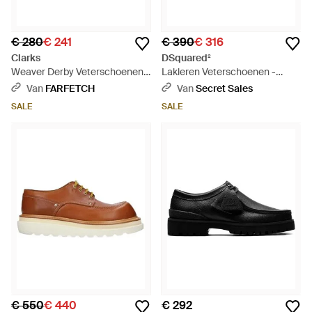
€ 280
€ 241
€ 390
€ 316
Clarks
DSquared²
Weaver Derby Veterschoenen -
Lakleren Veterschoenen -
Naturel
Zwart
Van
FARFETCH
Van
Secret Sales
SALE
SALE
€ 550
€ 440
€ 292