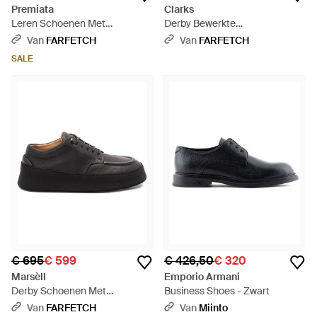
Premiata
Clarks
Leren Schoenen Met
Derby Bewerkte
Plateauzool - Bruin
Veterschoenen - Zwart
Van
FARFETCH
Van
FARFETCH
SALE
€ 695
€ 599
€ 426,50
€ 320
Marsèll
Emporio Armani
Derby Schoenen Met
Business Shoes - Zwart
Plateauzool Van Bewerkt Leer -
Van
FARFETCH
Van
Miinto