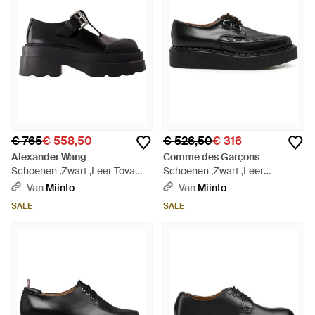
€ 765
€ 558,50
€ 526,50
€ 316
Alexander Wang
Comme des Garçons
Schoenen ,Zwart ,Leer Tova
Schoenen ,Zwart ,Leer
Mary Jane Platform - Zwart
Herenschoenen X George Cox
Van
Miinto
Van
Miinto
- Zwart
SALE
SALE