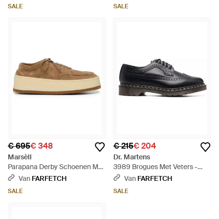
Zwart
SALE
SALE
€ 695
€ 348
€ 215
€ 204
Marsèll
Dr. Martens
Parapana Derby Schoenen Met
3989 Brogues Met Veters -
Plateauzool - Bruin
Zwart
Van
FARFETCH
Van
FARFETCH
SALE
SALE