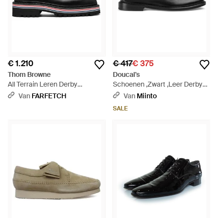
€ 1.210
€ 417
€ 375
Thom Browne
Doucal's
All Terrain Leren Derby
Schoenen ,Zwart ,Leer Derby
Schoenen - Zwart
Nappato - Zwart
Van
FARFETCH
Van
Miinto
SALE