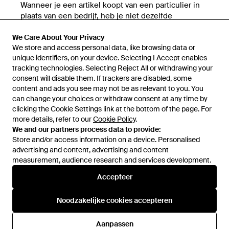
Wanneer je een artikel koopt van een particulier in
plaats van een bedrijf, heb je niet dezelfde
consumentenrechten.
We Care About Your Privacy
Wanneer je bijvoorbeeld online van een bedrijf
We store and access personal data, like browsing data or
koopt, heb je recht op een bedenktijd van 14 dagen
unique identifiers, on your device. Selecting I Accept enables
waarbinnen je je aankoop kunt annuleren en heb je
tracking technologies. Selecting Reject All or withdrawing your
recht op terugbetaling binnen 14 dagen na de
consent will disable them. If trackers are disabled, some
annulering. Dit geldt niet wanneer je van een
content and ads you see may not be as relevant to you. You
particulier koopt.
can change your choices or withdraw consent at any time by
clicking the Cookie Settings link at the bottom of the page. For
Daarom raden we je aan om, wanneer je een artikel
more details, refer to our
Cookie Policy
.
op Lyst selecteert, de algemene voorwaarden te
We and our partners process data to provide:
controleren op de website van de handelaar bij wie
Store and/or access information on a device. Personalised
je je aankoop doet, zodat je weet of het artikel wordt
advertising and content, advertising and content
verkocht door een particuliere of professionele
measurement, audience research and services development.
handelaar.
Accepteer
Noodzakelijke cookies accepteren
Aanpassen