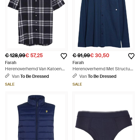
€ 128,99
€ 57,25
€ 91,99
€ 30,50
Farah
Farah
Herenoverhemd Van Katoen
Herenoverhemd Met Structuur,
Met Opvallend Ruitpatroon Wit)
Normale Pasvorm En Lange
Van
To Be Dressed
Van
To Be Dressed
- Blauw
Mouwen (Echte Marine) - Blauw
SALE
SALE