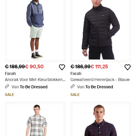
€ 186,99
€ 90,50
€ 186,99
€ 111,25
Farah
Farah
Anorak Voor Met Kleurblokken
Gewatteerd Herenjack - Blauw
En Een Ruime Pasvorm
Van
To Be Dressed
Van
To Be Dressed
(Metaalgrijs) - Blauw
SALE
SALE