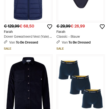
€ 129,99
€ 68,50
€ 29,99
€ 26,99
Farah
Farah
Dover Gewatteerd Vest (Yale) -
Classic - Blauw
Blauw
Van
To Be Dressed
Van
To Be Dressed
SALE
SALE