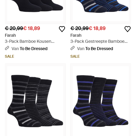
€ 20,99
€ 18,89
€ 20,99
€ 18,89
Farah
Farah
3-Pack Bamboe Kousen
3-Pack Gestreepte Bamboe
Zachte Ademend Sokken -
Kousen Zachte Ademende
Van
To Be Dressed
Van
To Be Dressed
Blauw
Sokken - Blauw
SALE
SALE