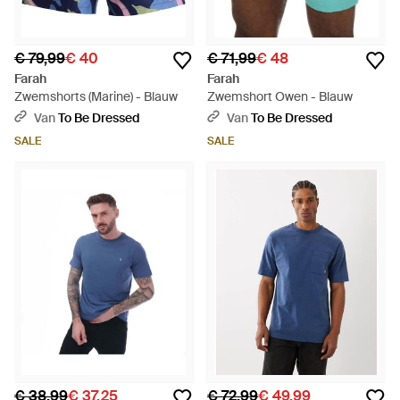
€ 79,99
€ 40
€ 71,99
€ 48
Farah
Farah
Zwemshorts (Marine) - Blauw
Zwemshort Owen - Blauw
Van
To Be Dressed
Van
To Be Dressed
SALE
SALE
€ 38,99
€ 37,25
€ 72,99
€ 49,99