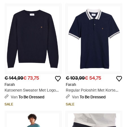
€ 144,99
€ 73,75
€ 103,99
€ 54,75
Farah
Farah
Katoenen Sweater Met Logo
Regular Poloshirt Met Korte
Voor (Echte Marine) - Blauw
Mouwen (Echte Marine) - Blauw
Van
To Be Dressed
Van
To Be Dressed
SALE
SALE