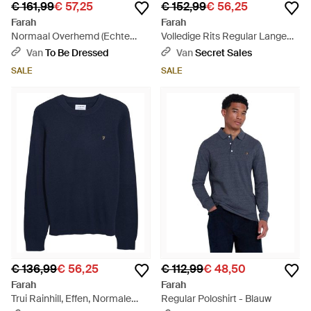
€ 161,99
€ 57,25
€ 152,99
€ 56,25
Farah
Farah
Normaal Overhemd (Echte
Volledige Rits Regular Lange
Marine) - Blauw
Mouwen Jas (Echt Marine) -
Van
To Be Dressed
Van
Secret Sales
Blauw
SALE
SALE
€ 136,99
€ 56,25
€ 112,99
€ 48,50
Farah
Farah
Trui Rainhill, Effen, Normale
Regular Poloshirt - Blauw