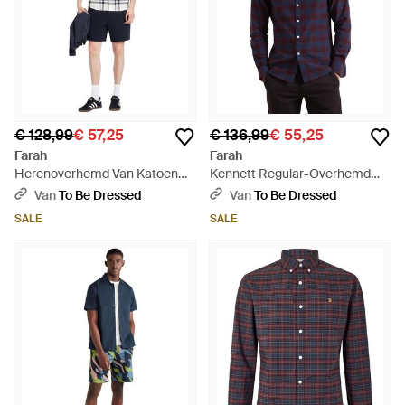
€ 128,99
€ 57,25
€ 136,99
€ 55,25
Farah
Farah
Herenoverhemd Van Katoen
Kennett Regular-Overhemd
Met Opvallend Ruitpatroon -
Voor (Bourgondië) - Blauw
Van
To Be Dressed
Van
To Be Dressed
Blauw
SALE
SALE