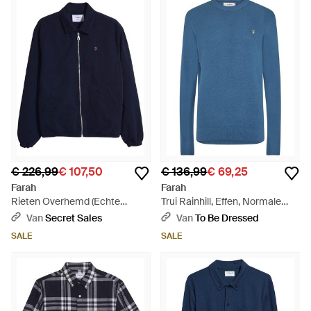
€ 226,99
€ 107,50
€ 136,99
€ 69,25
Farah
Farah
Rieten Overhemd (Echte
Trui Rainhill, Effen, Normale
Marine) - Blauw
Pasvorm (Metaalgrijs) - Blauw
Van
Secret Sales
Van
To Be Dressed
SALE
SALE