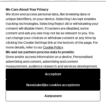
Zachte Ademende Sokken -
Van
To Be Dressed
Van
ASOS
Blauw
We Care About Your Privacy
We Care About Your Privacy
SALE
SALE
We store and access personal data, like browsing data or
We store and access personal data, like browsing data or
unique identifiers, on your device. Selecting I Accept enables
unique identifiers, on your device. Selecting I Accept enables
tracking technologies. Selecting Reject All or withdrawing your
tracking technologies. Selecting Reject All or withdrawing your
consent will disable them. If trackers are disabled, some
consent will disable them. If trackers are disabled, some
content and ads you see may not be as relevant to you. You
content and ads you see may not be as relevant to you. You
can change your choices or withdraw consent at any time by
can change your choices or withdraw consent at any time by
clicking the Cookie Settings link at the bottom of the page. For
clicking the Cookie Settings link at the bottom of the page. For
more details, refer to our
more details, refer to our
Cookie Policy
Cookie Policy
.
.
We and our partners process data to provide:
We and our partners process data to provide:
Store and/or access information on a device. Personalised
Store and/or access information on a device. Personalised
advertising and content, advertising and content
advertising and content, advertising and content
measurement, audience research and services development.
measurement, audience research and services development.
Accepteer
Accepteer
€ 23,99
€ 21,59
€ 23,99
€ 21,59
Farah
Farah
Noodzakelijke cookies accepteren
Noodzakelijke cookies accepteren
5-Pack Bamboe Patroon
5-Pack Sokken Van Bamboe
Sokken - Blauw
Met Patroon - Blauw
Van
Secret Sales
Van
To Be Dressed
Aanpassen
Aanpassen
SALE
SALE