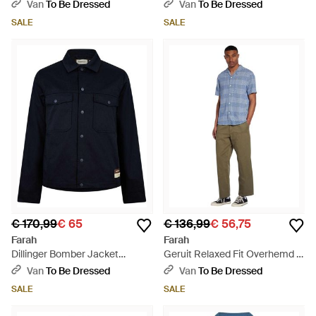
Pasvorm (Echte Marine) - Blauw
Van
To Be Dressed
Van
To Be Dressed
SALE
SALE
€ 170,99
€ 65
€ 136,99
€ 56,75
Farah
Farah
Dillinger Bomber Jacket
Geruit Relaxed Fit Overhemd -
(Marine) - Blauw
Blauw
Van
To Be Dressed
Van
To Be Dressed
SALE
SALE