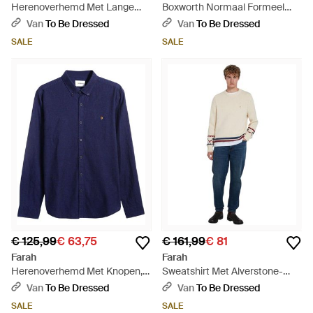
Herenoverhemd Met Lange
Boxworth Normaal Formeel
Mouwen En Strepen Van Bryan
Overhemd (Middenblauw)
Van
To Be Dressed
Van
To Be Dressed
(Echte Marine) - Blauw
SALE
SALE
€ 125,99
€ 63,75
€ 161,99
€ 81
Farah
Farah
Herenoverhemd Met Knopen,
Sweatshirt Met Alverstone-
Standaardpasvorm (Echt
Logo, Regular Fit - Blauw
Van
To Be Dressed
Van
To Be Dressed
Blauw) - Blauw
SALE
SALE