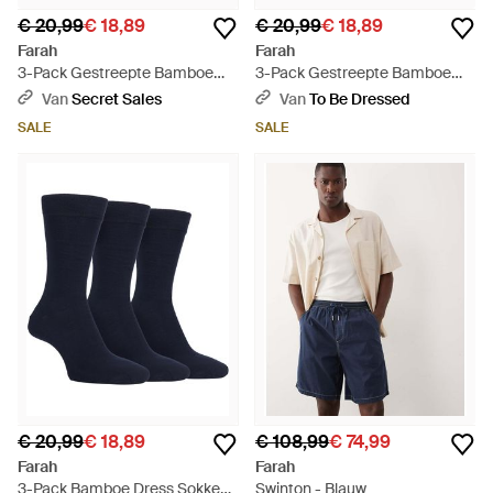
€ 20,99
€ 18,89
€ 20,99
€ 18,89
Farah
Farah
3-Pack Gestreepte Bamboe
3-Pack Gestreepte Bamboe
Dress Socks Zachte
Kousen Zachte Ademend
Van
Secret Sales
Van
To Be Dressed
Ademende Sokken - Blauw
Sokken - Blauw
SALE
SALE
€ 20,99
€ 18,89
€ 108,99
€ 74,99
Farah
Farah
3-Pack Bamboe Dress Sokken
Swinton - Blauw