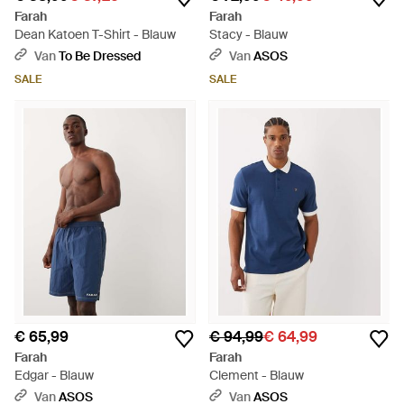
Farah
Farah
Dean Katoen T-Shirt - Blauw
Stacy - Blauw
Van
To Be Dressed
Van
ASOS
SALE
SALE
€ 65,99
€ 94,99
€ 64,99
Farah
Farah
Edgar - Blauw
Clement - Blauw
Van
ASOS
Van
ASOS