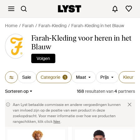
Home
Farah
Farah-Kleding
Farah-Kleding in het Blauw
Farah-Kleding voor heren in het
Blauw
Volgen
Sale
Categorie
Maat
Prijs
Kleur
1
1
Sorteren op
168
resultaten
van
4
partners
Aan Lyst betaalde commissie en andere vergoedingen kunnen
van invloed zijn op de positie van een product in deze
zoekopdracht. Voor meer informatie over hoe we producten
rangschikken, klik click
hier
.