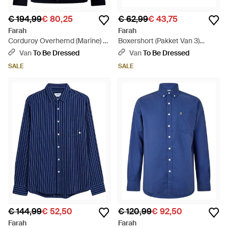
€ 194,99
€ 80,25
€ 62,99
€ 43,75
Farah
Farah
Corduroy Overhemd (Marine) -
Boxershort (Pakket Van 3)
Blauw
(Marine) - Blauw
Van
To Be Dressed
Van
To Be Dressed
SALE
SALE
€ 144,99
€ 52,50
€ 120,99
€ 92,50
Farah
Farah