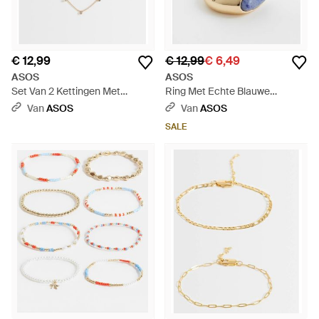
€ 12,99
€ 12,99
€ 6,49
ASOS
ASOS
Set Van 2 Kettingen Met
Ring Met Echte Blauwe
Gedraaide Schakelketting En
Halfedelsteen - Wit
Van
ASOS
Van
ASOS
Strassdetail - Wit
SALE