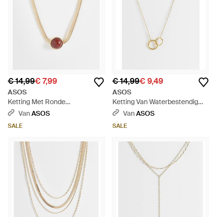
€ 14,99
€ 7,99
€ 14,99
€ 9,49
ASOS
ASOS
Ketting Met Ronde
Ketting Van Waterbestendig
Bordeauxrode Hanger - Wit
Roestvrij Staal Met Gekoppelde
Van
ASOS
Van
ASOS
Schakels - Wit
SALE
SALE