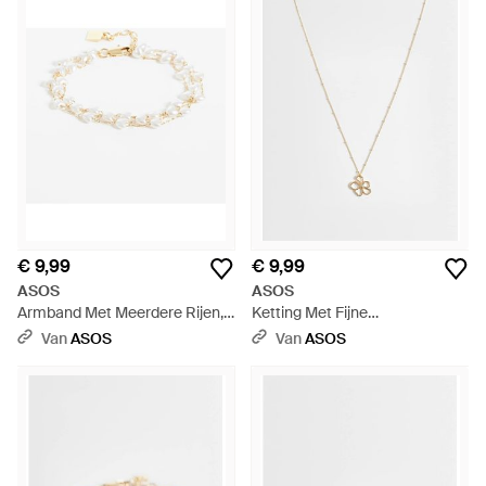
€ 9,99
€ 9,99
ASOS
ASOS
Armband Met Meerdere Rijen,
Ketting Met Fijne
Fijne Kettingen Met
Schakelketting En
Van
ASOS
Van
ASOS
Imitatieparels En Hartjes - Wit
Bloemenhanger - Wit