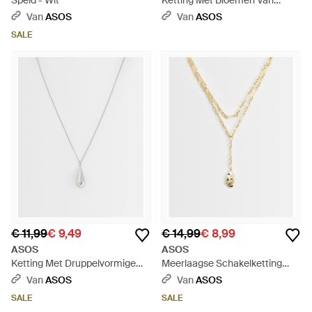
Speld - Wit
Ketting Met Bloemen Van
Imitatieparels - Wit
Van
ASOS
Van
ASOS
SALE
€ 11,99
€ 9,49
€ 14,99
€ 8,99
ASOS
ASOS
Ketting Met Druppelvormige
Meerlaagse Schakelketting
Hanger - Wit
Met Gesmolten Lariat-
Van
ASOS
Van
ASOS
Hangertje - Wit
SALE
SALE