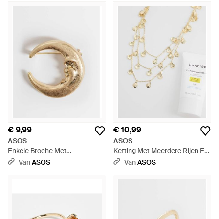
€ 9,99
€ 10,99
ASOS
ASOS
Enkele Broche Met
Ketting Met Meerdere Rijen En
Maanontwerp - Wit
Mini Schelphangertjes - Wit
Van
ASOS
Van
ASOS