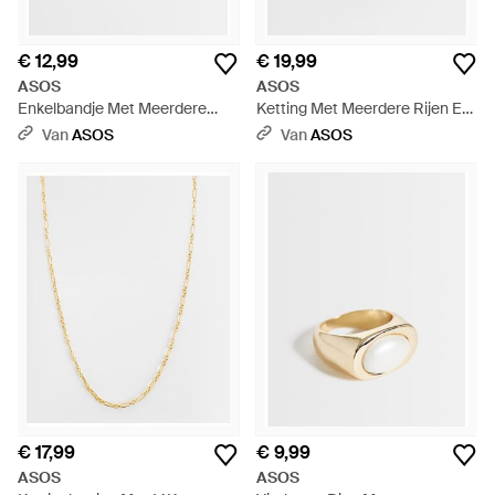
€ 12,99
€ 19,99
ASOS
ASOS
Enkelbandje Met Meerdere
Ketting Met Meerdere Rijen En
Rijen En Kralen - Wit
Grote Bordeauxrode Hars
Van
ASOS
Van
ASOS
Hanger - Wit
€ 17,99
€ 9,99
ASOS
ASOS