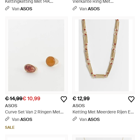
Kettingketting Met 14K
Vierkante Ring Met
Goudlaag - Wit
Imitatieparel - Wit
Van
ASOS
Van
ASOS
€ 14,99
€ 10,99
€ 12,99
ASOS
ASOS
Curve Set Van 2 Ringen Met
Ketting Met Meerdere Rijen En
Harssteenzetting - Wit
Mini Kralen - Wit
Van
ASOS
Van
ASOS
SALE