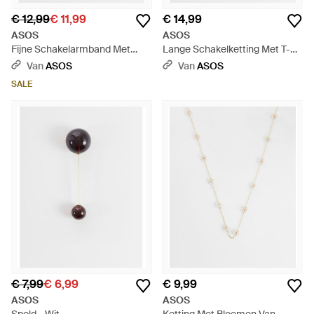
€ 12,99
€ 11,99
€ 14,99
ASOS
ASOS
Fijne Schakelarmband Met
Lange Schakelketting Met T-
Veelkleurige Halfedelstenen
Staafje En Schelphangertje -
Van
ASOS
Van
ASOS
Scherven - Wit
Wit
SALE
€ 7,99
€ 6,99
€ 9,99
ASOS
ASOS