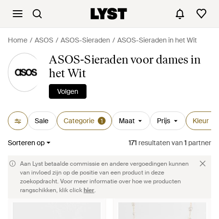
Home
ASOS
ASOS-Sieraden
ASOS-Sieraden in het Wit
ASOS-Sieraden voor dames in
het Wit
Volgen
Sale
Categorie
Maat
Prijs
Kleur
1
1
Sorteren op
171
resultaten
van
1
partner
Aan Lyst betaalde commissie en andere vergoedingen kunnen
van invloed zijn op de positie van een product in deze
zoekopdracht. Voor meer informatie over hoe we producten
rangschikken, klik click
hier
.