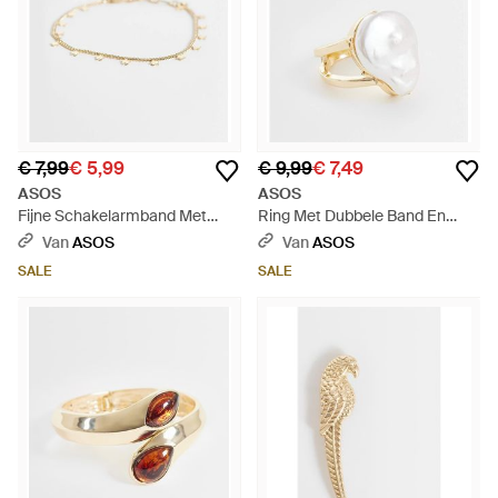
€ 7,99
€ 5,99
€ 9,99
€ 7,49
ASOS
ASOS
Fijne Schakelarmband Met
Ring Met Dubbele Band En
Sterhangers - Wit
Faux Freshwater Parel - Wit
Van
ASOS
Van
ASOS
SALE
SALE