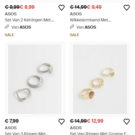
€ 9,99
€ 8,99
€ 14,99
€ 9,49
ASOS
ASOS
Set Van 2 Kettingen Met
Wikkelarmband Met
Getextureerde Schakels En
Bordeauxrood Harsdetail - Wit
Van
ASOS
Van
ASOS
Geknoopt Ontwerp - Wit
SALE
SALE
€ 7,99
€ 14,99
€ 12,99
ASOS
ASOS
Set Van 3 Ringen Met
Set Van Ringen Met Groene En