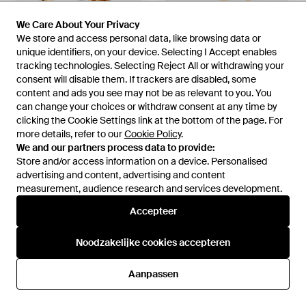
We Care About Your Privacy
We Care About Your Privacy
We store and access personal data, like browsing data or
We store and access personal data, like browsing data or
unique identifiers, on your device. Selecting I Accept enables
unique identifiers, on your device. Selecting I Accept enables
tracking technologies. Selecting Reject All or withdrawing your
tracking technologies. Selecting Reject All or withdrawing your
consent will disable them. If trackers are disabled, some
consent will disable them. If trackers are disabled, some
content and ads you see may not be as relevant to you. You
content and ads you see may not be as relevant to you. You
can change your choices or withdraw consent at any time by
can change your choices or withdraw consent at any time by
€ 12,99
€ 12,99
€ 11,99
clicking the Cookie Settings link at the bottom of the page. For
clicking the Cookie Settings link at the bottom of the page. For
ASOS
ASOS
more details, refer to our
more details, refer to our
Cookie Policy
Cookie Policy
.
.
Ring Met Ingezette
Ring Met Gedraaid Detail - Wit
We and our partners process data to provide:
We and our partners process data to provide:
Ambersteen - Wit
Store and/or access information on a device. Personalised
Store and/or access information on a device. Personalised
Van
ASOS
Van
ASOS
advertising and content, advertising and content
advertising and content, advertising and content
SALE
measurement, audience research and services development.
measurement, audience research and services development.
Accepteer
Accepteer
Noodzakelijke cookies accepteren
Noodzakelijke cookies accepteren
Aanpassen
Aanpassen