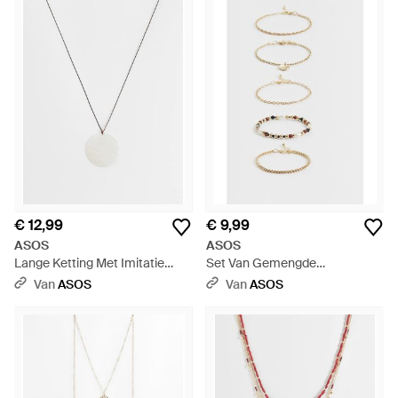
€ 12,99
€ 9,99
ASOS
ASOS
Lange Ketting Met Imitatie
Set Van Gemengde
Schelphanger - Wit
Kralenarmbanden - Wit
Van
ASOS
Van
ASOS