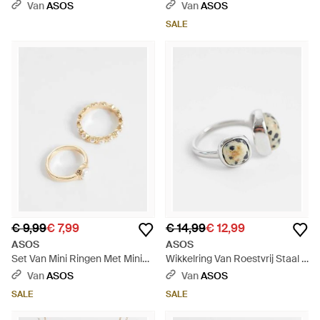
Steenzetting - Wit
Van
ASOS
Van
ASOS
SALE
€ 9,99
€ 7,99
€ 14,99
€ 12,99
ASOS
ASOS
Set Van Mini Ringen Met Mini
Wikkelring Van Roestvrij Staal -
Imitatieparels - Wit
Wit
Van
ASOS
Van
ASOS
SALE
SALE