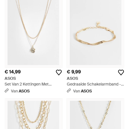
€ 14,99
€ 9,99
ASOS
ASOS
Set Van 2 Kettingen Met
Gedraaide Schakelarmband -
Gesmolten Hangertje - Wit
Wit
Van
ASOS
Van
ASOS