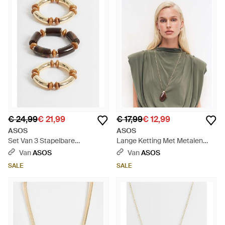
€ 24,99
€ 21,99
€ 17,99
€ 12,99
ASOS
ASOS
Set Van 3 Stapelbare
Lange Ketting Met Metalen
Armbanden - Wit
Hangertje Met Bordeauxrood
Van
ASOS
Van
ASOS
Hars - Wit
SALE
SALE