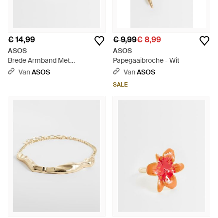
€ 14,99
€ 9,99
€ 8,99
ASOS
ASOS
Brede Armband Met
Papegaaibroche - Wit
Wikkelmodel En Harsdetails -
Van
ASOS
Van
ASOS
Wit
SALE