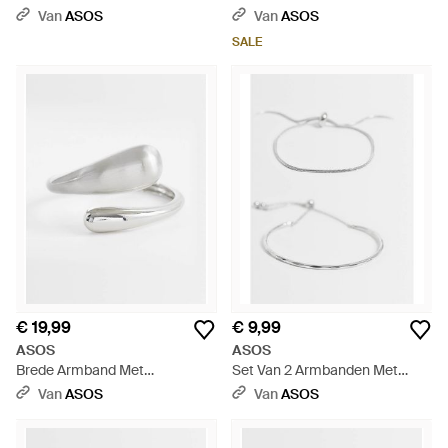
Hangertje - Wit
Schakels - Wit
Van
ASOS
Van
ASOS
SALE
€ 19,99
€ 9,99
ASOS
ASOS
Brede Armband Met
Set Van 2 Armbanden Met
Gesmolten Wikkelontwerp En
Eenvoudig Trekkoord-Detail -
Van
ASOS
Van
ASOS
Glanzende En Geborstelde
Wit
Afwerking - Wit