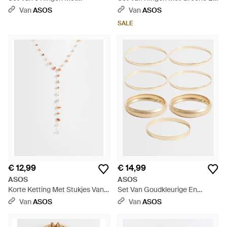
Gemengd Minimalistisch
Bordeauxrode Steentjes - Wit
Van
ASOS
Van
ASOS
Ontwerp - Wit
SALE
€ 12,99
€ 14,99
ASOS
ASOS
Korte Ketting Met Stukjes Van
Set Van Goudkleurige En
Imitatie-Halfedelstenen - Wit
Geborstelde Armbanden - Wit
Van
ASOS
Van
ASOS