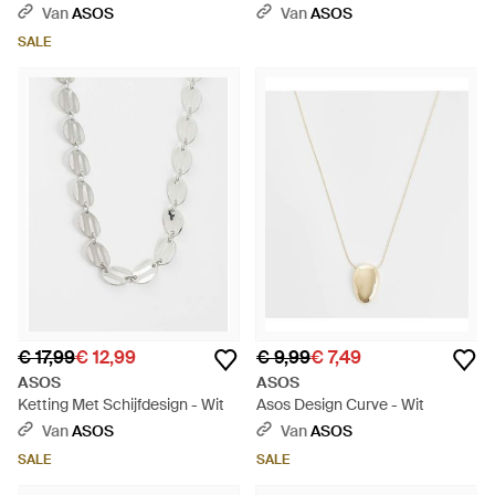
Schakels - Wit
Gemengde Zwarte Hars En
Van
ASOS
Van
ASOS
Goudkleur - Wit
SALE
€ 17,99
€ 12,99
€ 9,99
€ 7,49
ASOS
ASOS
Ketting Met Schijfdesign - Wit
Asos Design Curve - Wit
Van
ASOS
Van
ASOS
SALE
SALE