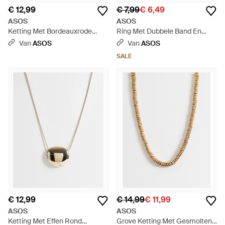
€ 12,99
€ 7,99
€ 6,49
ASOS
ASOS
Ketting Met Bordeauxrode
Ring Met Dubbele Band En
Kralen En Schelphangertje -
Hart - Wit
Van
ASOS
Van
ASOS
Wit
SALE
€ 12,99
€ 14,99
€ 11,99
ASOS
ASOS
Ketting Met Effen Rond
Grove Ketting Met Gesmolten