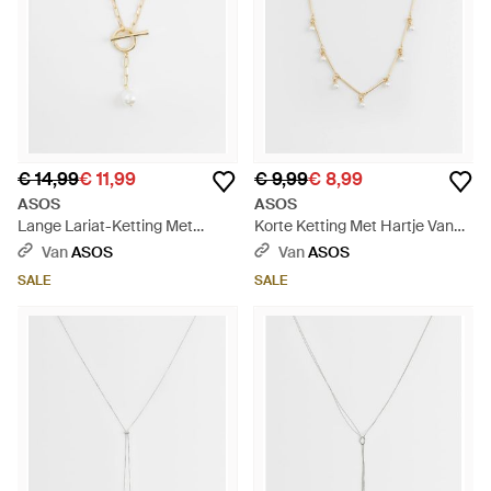
€ 14,99
€ 11,99
€ 9,99
€ 8,99
ASOS
ASOS
Lange Lariat-Ketting Met
Korte Ketting Met Hartje Van
Imitatie-Zoetwaterparel En T-
Imitatieparelhangertjes - Wit
Van
ASOS
Van
ASOS
Staafje - Wit
SALE
SALE