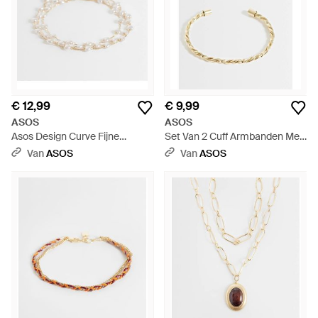
€ 12,99
€ 9,99
ASOS
ASOS
Asos Design Curve Fijne
Set Van 2 Cuff Armbanden Met
Armband Met Meerdere Rijen
Effen En Gedraaide Details -
Van
ASOS
Van
ASOS
En Imitatieparels - Wit
Wit