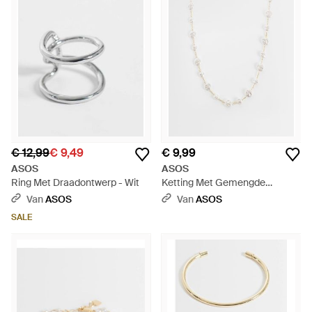
€ 12,99
€ 9,49
€ 9,99
ASOS
ASOS
Ring Met Draadontwerp - Wit
Ketting Met Gemengde
Imitatiezoetwaterparels - Wit
Van
ASOS
Van
ASOS
SALE