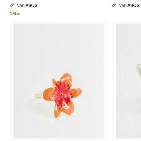
Van
ASOS
Van
ASOS
SALE