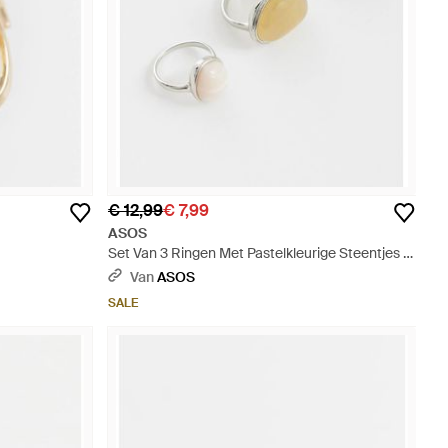
€ 12,99
€ 7,99
ASOS
Set Van 3 Ringen Met Pastelkleurige Steentjes -
Wit
Van
ASOS
SALE