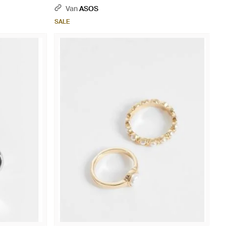
Parel - Wit
Van
ASOS
SALE