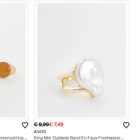
€ 9,99
€ 7,49
ASOS
teenzetting -
Ring Met Dubbele Band En Faux Freshwater