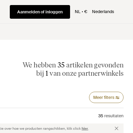
NL
€
Nederlands
Aanmelden of inloggen
We hebben
35
artikelen gevonden
bij
1
van onze partnerwinkels
Meer filters
35
resultaten
ie over hoe we producten rangschikken, klik click
hier
.