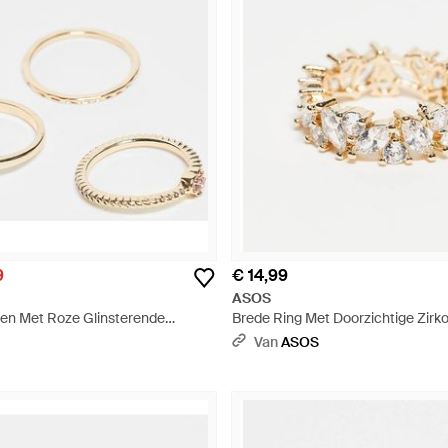
9
€ 14,99
ASOS
gen Met Roze Glinsterende
Brede Ring Met Doorzichtige Zirko
je - Wit
- Wit
Van
ASOS