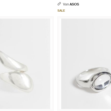
Wit
Van
ASOS
SALE