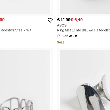
,99
€ 12,99
€ 6,49
ASOS
Roestvrij Staal - Wit
Ring Met Echte Blauwe Halfedelst
Van
ASOS
SALE