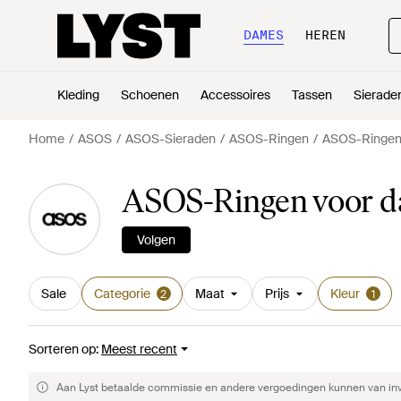
DAMES
HEREN
Kleding
Schoenen
Accessoires
Tassen
Sierade
Home
ASOS
ASOS-Sieraden
ASOS-Ringen
ASOS-Ringen 
ASOS-Ringen voor da
Volgen
Sale
Categorie
Maat
Prijs
Kleur
2
1
Sorteren op
:
Meest recent
Aan Lyst betaalde commissie en andere vergoedingen kunnen van invlo