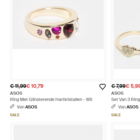
€ 11,99
€ 10,79
€ 7,99
€ 5,9
ASOS
ASOS
Ring Met Glinsterende Hartkristallen - Wit
Set Van 3 Rin
Kristallen Hart
Van
ASOS
Van
ASOS
SALE
SALE