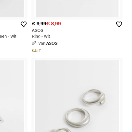
€ 9,99
€ 8,99
ASOS
een - Wit
Ring - Wit
Van
ASOS
SALE