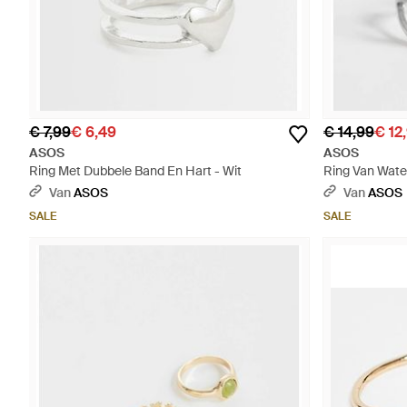
€ 7,99
€ 6,49
€ 14,99
€ 12
ASOS
ASOS
Ring Met Dubbele Band En Hart - Wit
Ring Van Wate
Cirkelvormig 
Van
ASOS
Van
ASOS
SALE
SALE