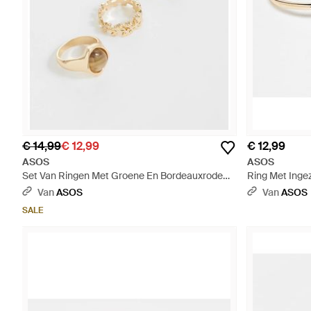
€ 14,99
€ 12,99
€ 12,99
ASOS
ASOS
Set Van Ringen Met Groene En Bordeauxrode
Ring Met Inge
Steentjes - Wit
Van
ASOS
Van
ASOS
SALE