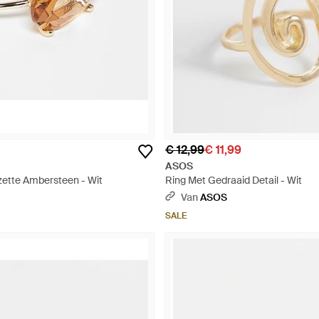
€ 12,99
€ 11,99
ASOS
zette Ambersteen - Wit
Ring Met Gedraaid Detail - Wit
Van
ASOS
SALE