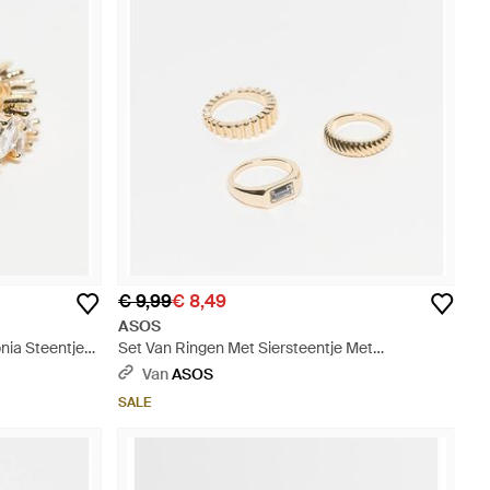
€ 9,99
€ 8,49
ASOS
nia Steentjes
Set Van Ringen Met Siersteentje Met
Horizontale Zegelzetting En Geribbeld Ontwerp
Van
ASOS
- Wit
SALE