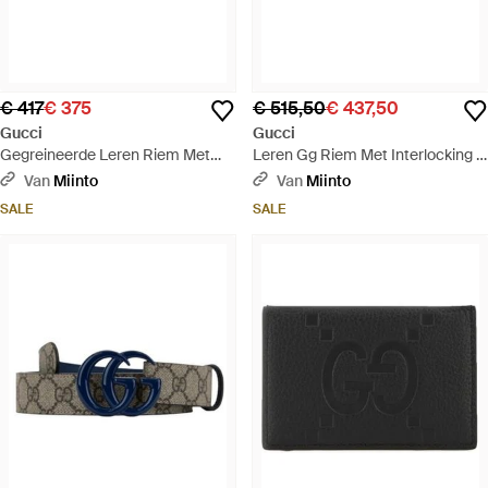
€ 417
€ 375
€ 515,50
€ 437,50
Gucci
Gucci
Gegreineerde Leren Riem Met
Leren Gg Riem Met Interlocking G
Logo - Zwart
- Zwart
Van
Miinto
Van
Miinto
SALE
SALE