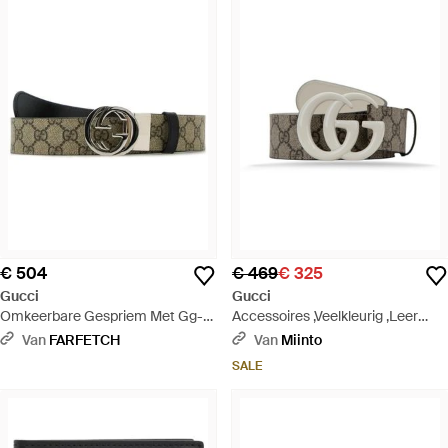
€ 504
€ 469
€ 325
Gucci
Gucci
Omkeerbare Gespriem Met Gg-
Accessoires ,Veelkleurig ,Leer
Logo - Zwart
Leren Riem Met Logo-Gesp -
Van
FARFETCH
Van
Miinto
Meerkleurig
SALE