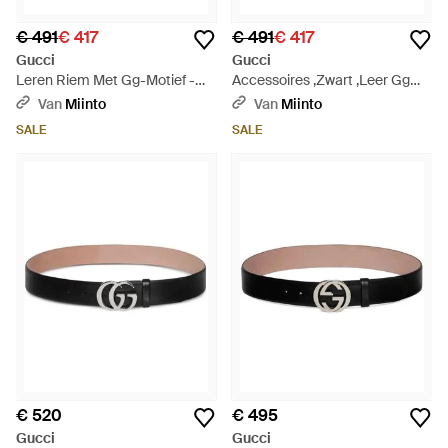
€ 491
€ 417
€ 491
€ 417
Gucci
Gucci
Leren Riem Met Gg-Motief -
Accessoires ,Zwart ,Leer Gg
Bruin
Leather Belt - Zwart
Van
Miinto
Van
Miinto
SALE
SALE
€ 520
€ 495
Gucci
Gucci