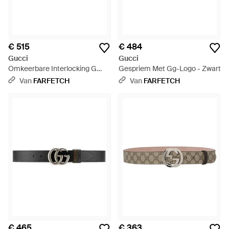
€ 515
€ 484
Gucci
Gucci
Omkeerbare Interlocking G
Gespriem Met Gg-Logo - Zwart
Riem - Zwart
Van
FARFETCH
Van
FARFETCH
€ 465
€ 363