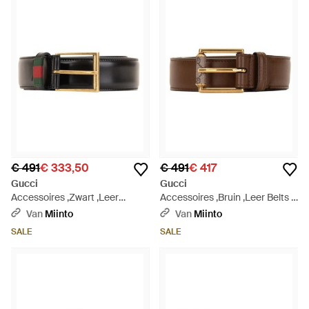
€ 491
€ 333,50
€ 491
€ 417
Gucci
Gucci
Accessoires ,Zwart ,Leer
Accessoires ,Bruin ,Leer Belts -
Cintura Fibbia - Zwart
Bruin
Van
Miinto
Van
Miinto
SALE
SALE