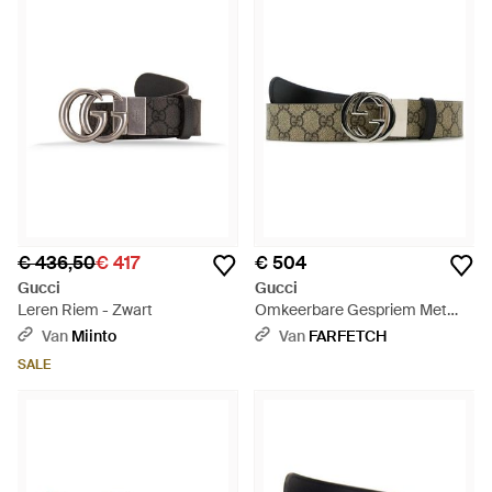
vinden. In de uitgebreide reeks met verschillende stijlen en
verstelbare lengtes is er een Gucci-riem te vinden voor iedere
smaak.
€ 436,50
€ 417
€ 504
Gucci
Gucci
Leren Riem - Zwart
Omkeerbare Gespriem Met
Gg-Logo - Zwart
Van
Miinto
Van
FARFETCH
SALE