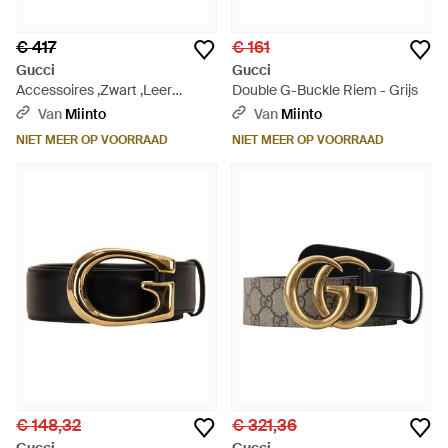
€ 417
€ 161
Gucci
Gucci
Accessoires ,Zwart ,Leer
Double G-Buckle Riem - Grijs
Reversible Riem Met
Van
Miinto
Van
Miinto
Rechthoekige Gesp - Zwart
NIET MEER OP VOORRAAD
NIET MEER OP VOORRAAD
€ 148,32
€ 321,36