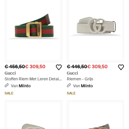
€ 456,50
€ 309,50
€ 446,50
€ 309,50
Gucci
Gucci
Stoffen Riem Met Leren Details
Riemen - Grijs
- Groen
Van
Miinto
Van
Miinto
SALE
SALE