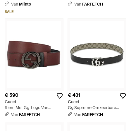
Zwart
Van
Miinto
Van
FARFETCH
SALE
€ 590
€ 431
Gucci
Gucci
Riem Met Gg-Logo Van
Gg Supreme Omkeerbare
Kalfsleer - Bruin
Leren Riem - Naturel
Van
FARFETCH
Van
FARFETCH