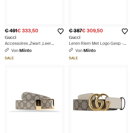
€ 491
€ 333,50
€ 387
€ 309,50
Gucci
Gucci
Accessoires ,Zwart ,Leer
Leren Riem Met Logo Gesp -
Double G Buckle Belt - Zwart
Blauw
Van
Miinto
Van
Miinto
SALE
SALE