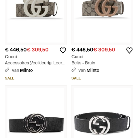
€ 446,50
€ 309,50
€ 446,50
€ 309,50
Gucci
Gucci
Accessoires ,Veelkleurig ,Leer
Belts - Bruin
Leren Riem Met Logo-Gesp -
Van
Miinto
Van
Miinto
Meerkleurig
SALE
SALE