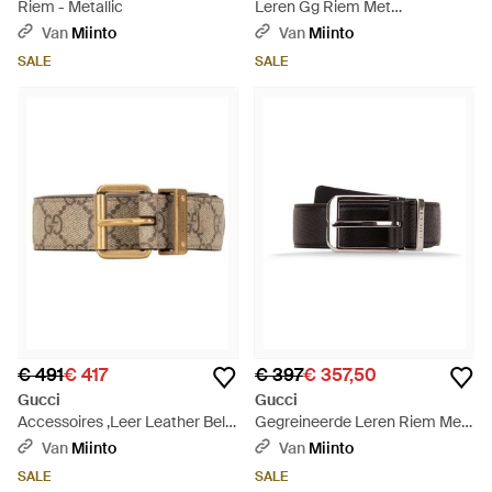
Riem - Metallic
Leren Gg Riem Met
Interlocking G - Zwart
Van
Miinto
Van
Miinto
SALE
SALE
€ 491
€ 417
€ 397
€ 357,50
Gucci
Gucci
Accessoires ,Leer Leather Belt
Gegreineerde Leren Riem Met
- Naturel
Logo - Zwart
Van
Miinto
Van
Miinto
SALE
SALE