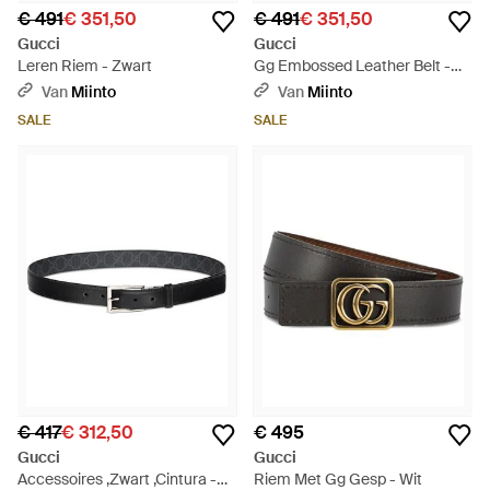
€ 491
€ 351,50
€ 491
€ 351,50
Gucci
Gucci
Leren Riem - Zwart
Gg Embossed Leather Belt -
Zwart
Van
Miinto
Van
Miinto
SALE
SALE
€ 417
€ 312,50
€ 495
Gucci
Gucci
Accessoires ,Zwart ,Cintura -
Riem Met Gg Gesp - Wit