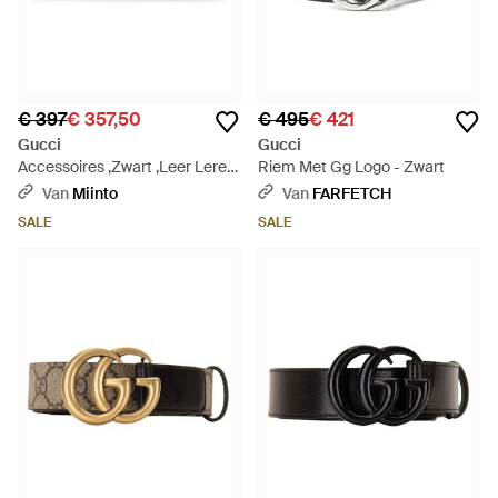
€ 397
€ 357,50
€ 495
€ 421
Gucci
Gucci
Accessoires ,Zwart ,Leer Leren
Riem Met Gg Logo - Zwart
Riem - Zwart
Van
Miinto
Van
FARFETCH
SALE
SALE