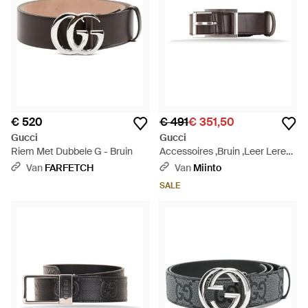
€ 520
€ 491
€ 351,50
Gucci
Gucci
Riem Met Dubbele G - Bruin
Accessoires ,Bruin ,Leer Leren
Riem - Bruin
Van
FARFETCH
Van
Miinto
SALE