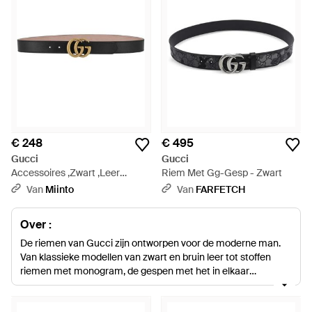
€ 248
€ 495
Gucci
Gucci
Accessoires ,Zwart ,Leer
Riem Met Gg-Gesp - Zwart
Double G Riem - Zwart
Van
Miinto
Van
FARFETCH
Over :
De riemen van Gucci zijn ontworpen voor de moderne man.
Van klassieke modellen van zwart en bruin leer tot stoffen
riemen met monogram, de gespen met het in elkaar
grijpende G-logo en kenmerkende groene en rode strepen
van het merk zijn in de hele accessoirecollectie terug te