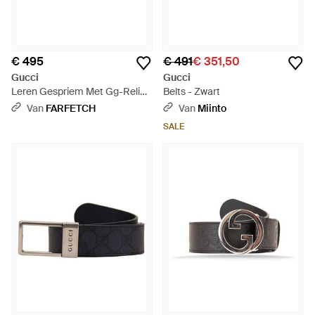
€ 495
€ 491
€ 351,50
Gucci
Gucci
Leren Gespriem Met Gg-Reliëf
Belts - Zwart
- Wit
Van
FARFETCH
Van
Miinto
SALE