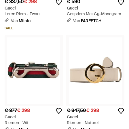
€ 337,50
€ 298
€ 590
Gucci
Gucci
Leren Riem - Zwart
Gespriem Met Gg-Monogram -
Zwart
Van
Miinto
Van
FARFETCH
SALE
€ 377
€ 298
€ 347,50
€ 298
Gucci
Gucci
Riemen - Wit
Riemen - Naturel