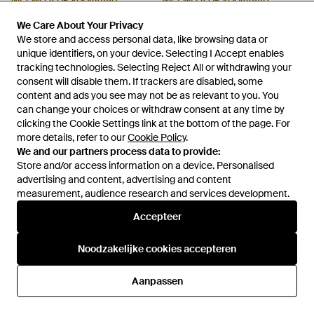
NIET MEER OP VOORRAAD
NIET MEER OP VOORRAAD
We Care About Your Privacy
We Care About Your Privacy
We store and access personal data, like browsing data or
We store and access personal data, like browsing data or
unique identifiers, on your device. Selecting I Accept enables
unique identifiers, on your device. Selecting I Accept enables
tracking technologies. Selecting Reject All or withdrawing your
tracking technologies. Selecting Reject All or withdrawing your
consent will disable them. If trackers are disabled, some
consent will disable them. If trackers are disabled, some
content and ads you see may not be as relevant to you. You
content and ads you see may not be as relevant to you. You
can change your choices or withdraw consent at any time by
can change your choices or withdraw consent at any time by
clicking the Cookie Settings link at the bottom of the page. For
clicking the Cookie Settings link at the bottom of the page. For
more details, refer to our
more details, refer to our
Cookie Policy
Cookie Policy
.
.
We and our partners process data to provide:
We and our partners process data to provide:
Store and/or access information on a device. Personalised
Store and/or access information on a device. Personalised
advertising and content, advertising and content
advertising and content, advertising and content
measurement, audience research and services development.
measurement, audience research and services development.
€ 470
€ 470
Gucci
Gucci
Accepteer
Accepteer
Riem Met Gg-Logo - Wit
Leren Riem - Wit
Van
FARFETCH
Van
FARFETCH
Noodzakelijke cookies accepteren
Noodzakelijke cookies accepteren
NIET MEER OP VOORRAAD
NIET MEER OP VOORRAAD
Aanpassen
Aanpassen