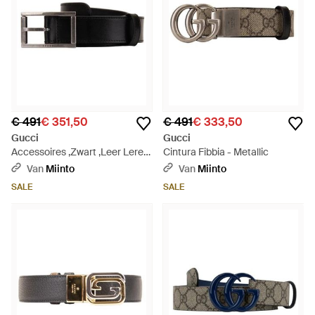
€ 491
€ 351,50
€ 491
€ 333,50
Gucci
Gucci
Accessoires ,Zwart ,Leer Leren
Cintura Fibbia - Metallic
Riem - Zwart
Van
Miinto
Van
Miinto
SALE
SALE