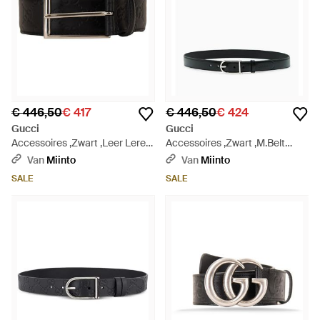
€ 446,50
€ 417
€ 446,50
€ 424
Gucci
Gucci
Accessoires ,Zwart ,Leer Leren
Accessoires ,Zwart ,M.Belt
Riem - Zwart
W.30 Spice Lux - Zwart
Van
Miinto
Van
Miinto
SALE
SALE