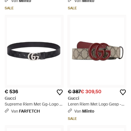
Van
Miinto
Van
Miinto
SALE
SALE
€ 536
€ 387
€ 309,50
Gucci
Gucci
Supreme Riem Met Gg-Logo -
Leren Riem Met Logo Gesp -
Wit
Bruin
Van
FARFETCH
Van
Miinto
SALE