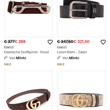
€ 377
€ 298
€ 347,50
€ 321,50
Gucci
Gucci
Elastische Stoffgürtel - Rood
Leren Riem - Zwart
Van
Miinto
Van
Miinto
SALE
SALE