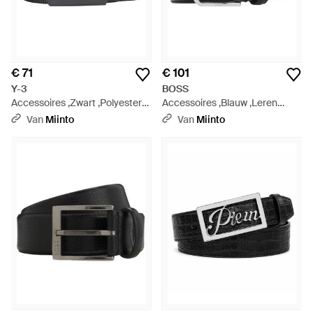
€ 71
€ 101
Y-3
BOSS
Accessoires ,Zwart ,Polyester
Accessoires ,Blauw ,Leren
Classic Logo Belt - Zwart
Zakelijke Riem Met Gepolijpte
Van
Miinto
Van
Miinto
Gunmetal Gesp - Blauw