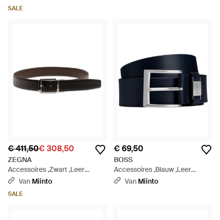
SALE
€ 411,50
€ 308,50
€ 69,50
ZEGNA
BOSS
Accessoires ,Zwart ,Leer
Accessoires ,Blauw ,Leer
Omkeerbare Riem Met Logo
Connio Riem - Blauw
Van
Miinto
Van
Miinto
Gesp - Bruin
SALE