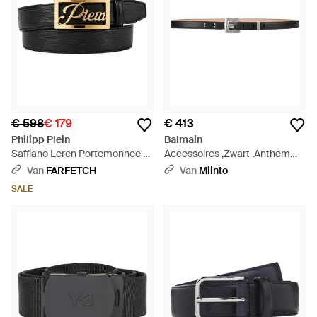
€ 598
€ 179
€ 413
Philipp Plein
Balmain
Saffiano Leren Portemonnee -
Accessoires ,Zwart ,Anthem
Zwart
Glad Leren Riem - Zwart
Van
FARFETCH
Van
Miinto
SALE