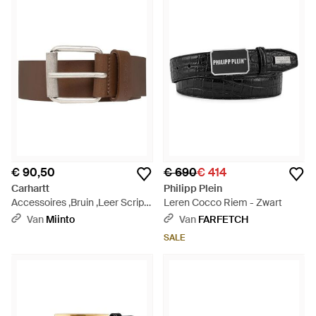
€ 90,50
€ 690
€ 414
Carhartt
Philipp Plein
Accessoires ,Bruin ,Leer Script
Leren Cocco Riem - Zwart
Belt - Bruin
Van
Miinto
Van
FARFETCH
SALE