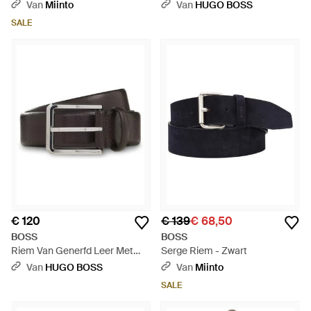
Leather Belt King Cocco -
Bombé-Constructie - Zwart
Van
Miinto
Van
HUGO BOSS
Zwart
SALE
€ 120
€ 139
€ 68,50
BOSS
BOSS
Riem Van Generfd Leer Met
Serge Riem - Zwart
Bombé-Constructie - Wit
Van
HUGO BOSS
Van
Miinto
SALE