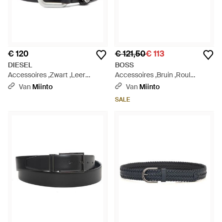
€ 120
€ 121,50
€ 113
DIESEL
BOSS
Accessoires ,Zwart ,Leer
Accessoires ,Bruin ,Roul
Cintura Oval-D - Zwart
Gevlochten Riem - Bruin
Van
Miinto
Van
Miinto
SALE