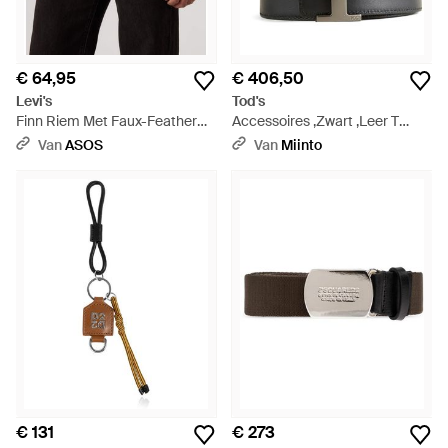
€ 64,95
€ 406,50
Levi's
Tod's
Finn Riem Met Faux-Feather
Accessoires ,Zwart ,Leer T
Rand - Zwart
Tijdloze Omkeerbare Riem -
Van
ASOS
Van
Miinto
Zwart
€ 131
€ 273