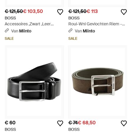
€ 121,50
€ 103,50
€ 121,50
€ 113
BOSS
BOSS
Accessoires ,Zwart ,Leer
Roul-Wnl Gevlochten Riem -
Gomero Dubbele Gesp Riem -
Zwart
Van
Miinto
Van
Miinto
Zwart
SALE
SALE
€ 60
€ 74
€ 68,50
BOSS
BOSS