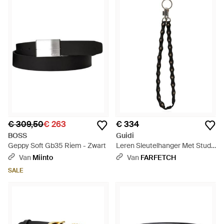
€ 309,50
€ 263
€ 334
BOSS
Guidi
Geppy Soft Gb35 Riem - Zwart
Leren Sleutelhanger Met Studs
- Wit
Van
Miinto
Van
FARFETCH
SALE