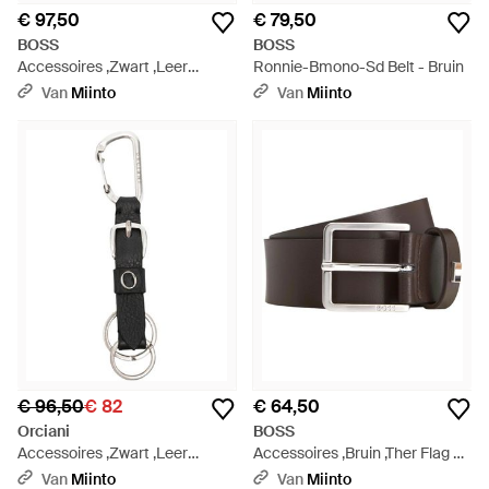
€ 97,50
€ 79,50
BOSS
BOSS
Accessoires ,Zwart ,Leer
Ronnie-Bmono-Sd Belt - Bruin
Elegante Zakelijke Riem -
Van
Miinto
Van
Miinto
Zwart
€ 96,50
€ 82
€ 64,50
Orciani
BOSS
Accessoires ,Zwart ,Leer
Accessoires ,Bruin ,Ther Flag E
Sleutelhanger - Wit
Sz 35 - Bruin
Van
Miinto
Van
Miinto