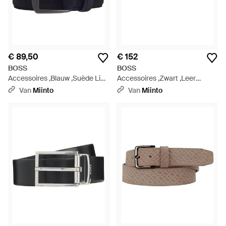
€ 89,50
€ 152
BOSS
BOSS
Accessoires ,Blauw ,Suède Line
Accessoires ,Zwart ,Leer
Riem - Blauw
Onnie-Bperf-Or 35 Riem -
Van
Miinto
Van
Miinto
Zwart