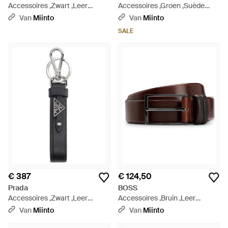
Accessoires ,Zwart ,Leer
Accessoires ,Groen ,Suède
Erman-L Sz 35 Leren Riem -
Rudy Suède Riem - Groen
Van
Miinto
Van
Miinto
Zwart
SALE
€ 387
€ 124,50
Prada
BOSS
Accessoires ,Zwart ,Leer
Accessoires ,Bruin ,Leer
Zwarte Sleutelhouders Stijlvol
Riemen - Bruin
Van
Miinto
Van
Miinto
Accessoire - Zwart