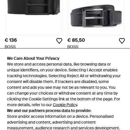
€ 136
€ 85,50
BOSS
BOSS
Timon Riem - Zwart
Italiaanse Leren Riem - Zwart
We Care About Your Privacy
We Care About Your Privacy
Van
Miinto
Van
Miinto
We store and access personal data, like browsing data or
We store and access personal data, like browsing data or
unique identifiers, on your device. Selecting I Accept enables
unique identifiers, on your device. Selecting I Accept enables
tracking technologies. Selecting Reject All or withdrawing your
tracking technologies. Selecting Reject All or withdrawing your
consent will disable them. If trackers are disabled, some
consent will disable them. If trackers are disabled, some
content and ads you see may not be as relevant to you. You
content and ads you see may not be as relevant to you. You
can change your choices or withdraw consent at any time by
can change your choices or withdraw consent at any time by
clicking the Cookie Settings link at the bottom of the page. For
clicking the Cookie Settings link at the bottom of the page. For
more details, refer to our
more details, refer to our
Cookie Policy
Cookie Policy
.
.
We and our partners process data to provide:
We and our partners process data to provide:
Store and/or access information on a device. Personalised
Store and/or access information on a device. Personalised
advertising and content, advertising and content
advertising and content, advertising and content
measurement, audience research and services development.
measurement, audience research and services development.