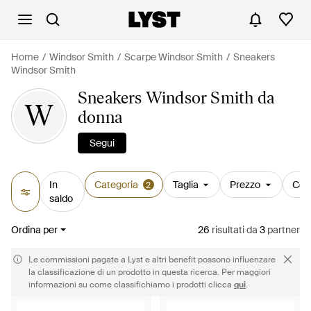
Home
Windsor Smith
Scarpe Windsor Smith
Sneakers
Windsor Smith
Sneakers Windsor Smith da
W
donna
Segui
In
Categoria
Taglia
Prezzo
Col
2
saldo
Ordina per
26
risultati
da
3
partner
Le commissioni pagate a Lyst e altri benefit possono influenzare
la classificazione di un prodotto in questa ricerca. Per maggiori
informazioni su come classifichiamo i prodotti clicca
qui
.