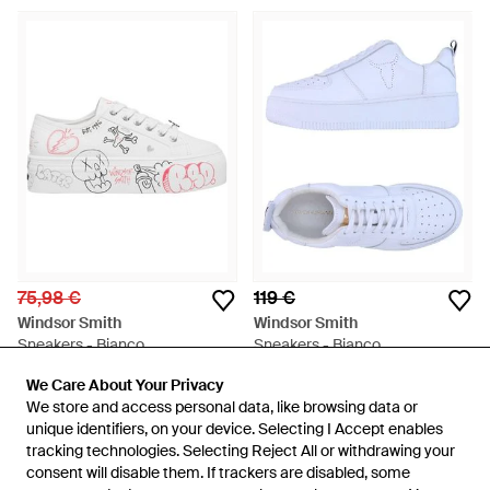
75,98 €
119 €
Windsor Smith
Windsor Smith
Sneakers - Bianco
Sneakers - Bianco
Da
Miinto
Da
YOOX
We Care About Your Privacy
We Care About Your Privacy
ESAURITO
ESAURITO
We store and access personal data, like browsing data or
We store and access personal data, like browsing data or
unique identifiers, on your device. Selecting I Accept enables
unique identifiers, on your device. Selecting I Accept enables
tracking technologies. Selecting Reject All or withdrawing your
tracking technologies. Selecting Reject All or withdrawing your
consent will disable them. If trackers are disabled, some
consent will disable them. If trackers are disabled, some