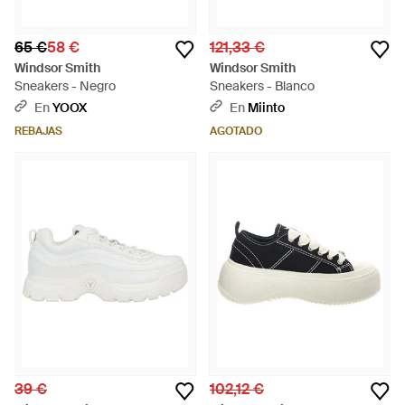
65 €
58 €
121,33 €
Windsor Smith
Windsor Smith
Sneakers - Negro
Sneakers - Blanco
En
YOOX
En
Miinto
REBAJAS
AGOTADO
39 €
102,12 €