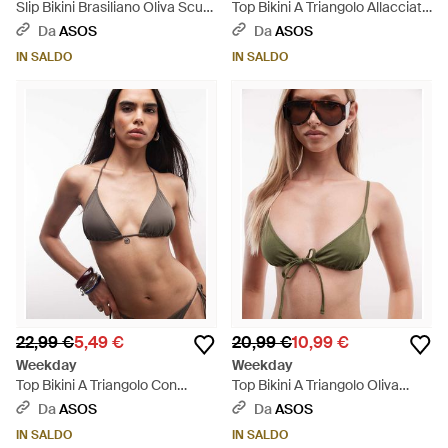
Slip Bikini Brasiliano Oliva Scuro
Top Bikini A Triangolo Allacciato
Con Laccetti Laterali - Marrone
Sul Davanti Con Volant - Rosso
Da
ASOS
Da
ASOS
IN SALDO
IN SALDO
22,99 €
5,49 €
20,99 €
10,99 €
Weekday
Weekday
Top Bikini A Triangolo Con
Top Bikini A Triangolo Oliva
Charm Color Tortora Scuro -
Scuro - Verde
Da
ASOS
Da
ASOS
Neutro
IN SALDO
IN SALDO