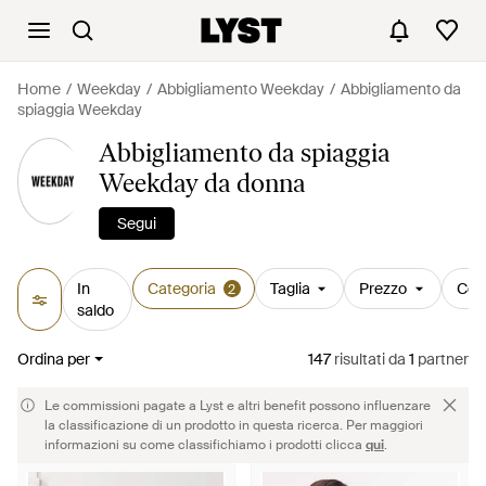
Home
Weekday
Abbigliamento Weekday
Abbigliamento da
spiaggia Weekday
Abbigliamento da spiaggia
Weekday da donna
Segui
In
Categoria
Taglia
Prezzo
Col
2
saldo
Ordina per
147
risultati
da
1
partner
Le commissioni pagate a Lyst e altri benefit possono influenzare
la classificazione di un prodotto in questa ricerca. Per maggiori
informazioni su come classifichiamo i prodotti clicca
qui
.