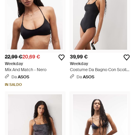
22,99 €
20,69 €
39,99 €
Weekday
Weekday
Mix And Match - Nero
Costume Da Bagno Con Scollo
Squadrato E Schiena Scoperta
Da
ASOS
Da
ASOS
- Nero
IN SALDO