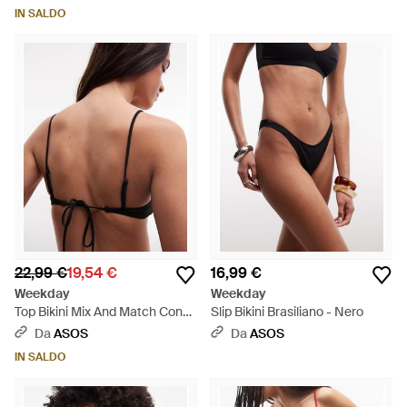
- Marrone
Marrone
IN SALDO
22,99 €
19,54 €
16,99 €
Weekday
Weekday
Top Bikini Mix And Match Con
Slip Bikini Brasiliano - Nero
Scollo Rotondo - Nero
Da
ASOS
Da
ASOS
IN SALDO