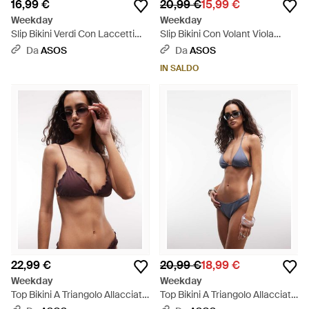
16,99 €
20,99 €
15,99 €
Weekday
Weekday
Slip Bikini Verdi Con Laccetti
Slip Bikini Con Volant Viola
Laterali - Verde
Prugna Scuro - Rosso
Da
ASOS
Da
ASOS
IN SALDO
22,99 €
20,99 €
18,99 €
Weekday
Weekday
Top Bikini A Triangolo Allacciato
Top Bikini A Triangolo Allacciato
Sul Davanti Con Volant Color
Mix & Match Polvere -