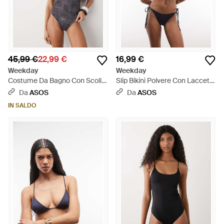
45,99 €
22,99 €
16,99 €
Weekday
Weekday
Costume Da Bagno Con Scollo
Slip Bikini Polvere Con Laccetti
Squadrato E Scollatura Sul
Laterali - Blu
Da
ASOS
Da
ASOS
Retro Con Stampa Effetto
IN SALDO
Coccodrillo Antracite - Blu