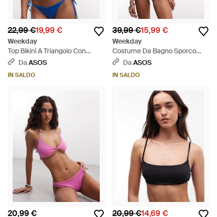
22,99 €
19,99 €
39,99 €
15,99 €
Weekday
Weekday
Top Bikini A Triangolo Con
Costume Da Bagno Sporco
Charm - Blu
Con Incrocio Sul Retro E
Da
ASOS
Da
ASOS
Schiena Scoperta - Bianco
IN SALDO
IN SALDO
20,99 €
20,99 €
14,69 €