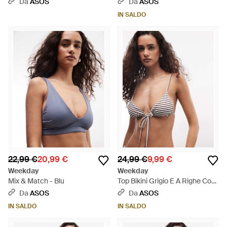
Da
ASOS
Da
ASOS
Tortora Scuro - Marrone
Multicolore
IN SALDO
22,99 €
20,99 €
24,99 €
9,99 €
Weekday
Weekday
Mix & Match - Blu
Top Bikini Grigio E A Righe Con
Laccetti - Marrone
Da
ASOS
Da
ASOS
IN SALDO
IN SALDO