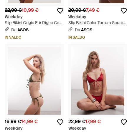
22,99 €
10,99 €
20,99 €
7,49 €
Weekday
Weekday
Slip Bikini Grigio E A Righe Con
Slip Bikini Color Tortora Scuro
Laccetti Laterali - Bianco
Con Laccetti Laterali E Charm
Da
ASOS
Da
ASOS
- Marrone
IN SALDO
IN SALDO
16,99 €
14,99 €
22,99 €
17,99 €
Weekday
Weekday