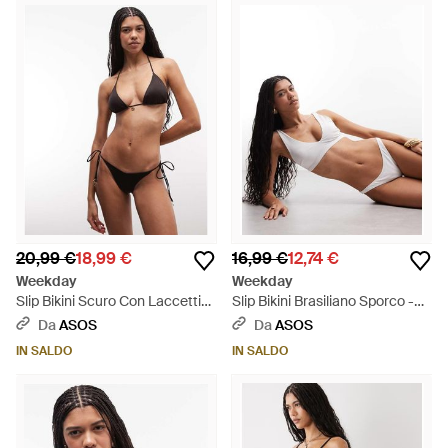
20,99 €
18,99 €
16,99 €
12,74 €
Weekday
Weekday
Slip Bikini Scuro Con Laccetti
Slip Bikini Brasiliano Sporco -
Laterali Con Charm - Marrone
Bianco
Da
ASOS
Da
ASOS
IN SALDO
IN SALDO