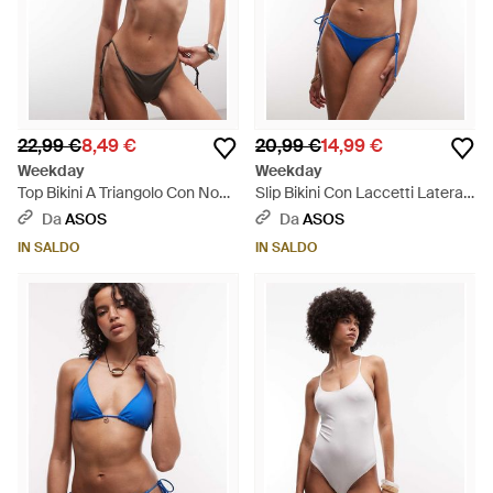
22,99 €
8,49 €
20,99 €
14,99 €
Weekday
Weekday
Top Bikini A Triangolo Con Nodo
Slip Bikini Con Laccetti Laterali
Color Talpa Scuro - Marrone
E Charm - Blu
Da
ASOS
Da
ASOS
IN SALDO
IN SALDO