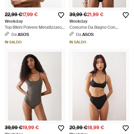
22,99 €
17,99 €
39,99 €
21,99 €
Weekday
Weekday
Top Bikini Polvere Metallizzato
Costume Da Bagno Con
Con Dorso A Vogatore - Blu
Incrocio E Scollo Profondo Sul
Da
ASOS
Da
ASOS
Retro - Nero
IN SALDO
IN SALDO
39,99 €
19,99 €
20,99 €
18,99 €