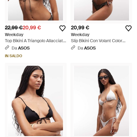
22,99 €
20,99 €
20,99 €
Weekday
Weekday
Top Bikini A Triangolo Allacciato
Slip Bikini Con Volant Color
Sul Davanti Con Volant Color
Tortora Scuro - Marrone
Da
ASOS
Da
ASOS
Tortora Scuro - Marrone
IN SALDO