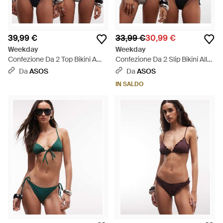
39,99 €
33,99 €
30,99 €
Weekday
Weekday
Confezione Da 2 Top Bikini A
Confezione Da 2 Slip Bikini Alla
Triangolo E A Righe Con
Brasiliana Con Laccetti Laterali
Da
ASOS
Da
ASOS
Laccetti - Marrone
Colore E A Righe - Marrone
IN SALDO