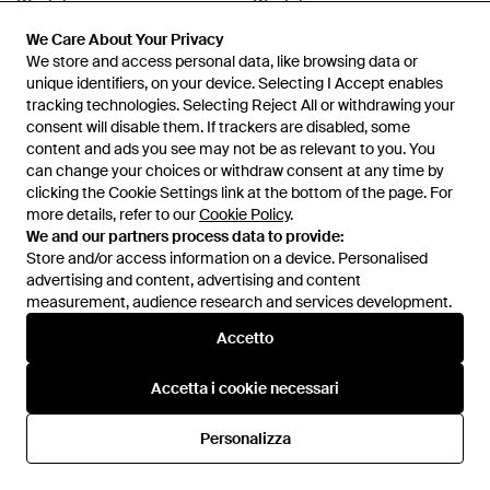
Weekday
Weekday
Mix And Match - Neutro
Mix & Match - Nero
We Care About Your Privacy
We Care About Your Privacy
Da
ASOS
Da
ASOS
We store and access personal data, like browsing data or
We store and access personal data, like browsing data or
unique identifiers, on your device. Selecting I Accept enables
unique identifiers, on your device. Selecting I Accept enables
tracking technologies. Selecting Reject All or withdrawing your
tracking technologies. Selecting Reject All or withdrawing your
consent will disable them. If trackers are disabled, some
consent will disable them. If trackers are disabled, some
content and ads you see may not be as relevant to you. You
content and ads you see may not be as relevant to you. You
can change your choices or withdraw consent at any time by
can change your choices or withdraw consent at any time by
clicking the Cookie Settings link at the bottom of the page. For
clicking the Cookie Settings link at the bottom of the page. For
more details, refer to our
more details, refer to our
Cookie Policy
Cookie Policy
.
.
We and our partners process data to provide:
We and our partners process data to provide:
Store and/or access information on a device. Personalised
Store and/or access information on a device. Personalised
advertising and content, advertising and content
advertising and content, advertising and content
measurement, audience research and services development.
measurement, audience research and services development.
Accetto
Accetto
24,99 €
21,24 €
24,99 €
21,24 €
Accetta i cookie necessari
Accetta i cookie necessari
Weekday
Weekday
Top Bikini Blu Stropicciato Con
Top Bikini Con Scollo Rotondo -
Scollo Rotondo - Blu
Nero
Personalizza
Personalizza
Da
ASOS
Da
ASOS
IN SALDO
IN SALDO