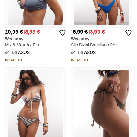
20,99 €
18,99 €
16,99 €
13,99 €
Weekday
Weekday
Mix & Match - Blu
Slip Bikini Brasiliano Con
Arricciatura Sul Retro - Blu
Da
ASOS
Da
ASOS
IN SALDO
IN SALDO