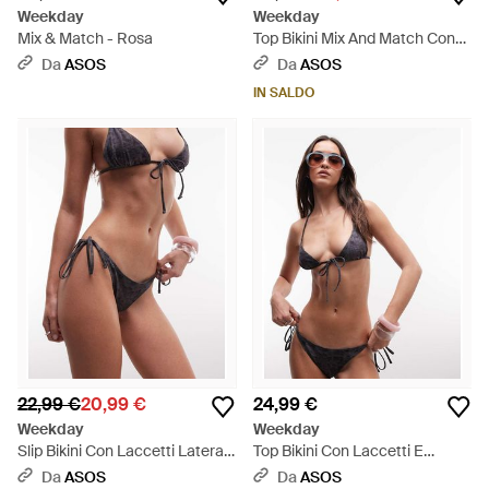
Weekday
Weekday
Mix & Match - Rosa
Top Bikini Mix And Match Con
Scollo Squadrato - Nero
Da
ASOS
Da
ASOS
IN SALDO
22,99 €
20,99 €
24,99 €
Weekday
Weekday
Slip Bikini Con Laccetti Laterali
Top Bikini Con Laccetti E
E Stampa Coccodrillo Antracite
Stampa Coccodrillo Antracite -
Da
ASOS
Da
ASOS