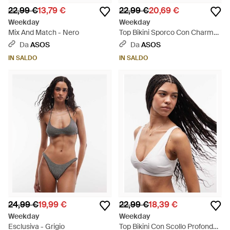
22,99 €
13,79 €
22,99 €
20,69 €
Weekday
Weekday
Mix And Match - Nero
Top Bikini Sporco Con Charm
Allacciato - Marrone
Da
ASOS
Da
ASOS
IN SALDO
IN SALDO
24,99 €
19,99 €
22,99 €
18,39 €
Weekday
Weekday
Esclusiva - Grigio
Top Bikini Con Scollo Profondo