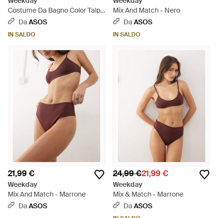
Weekday
Weekday
Costume Da Bagno Color Talpa
Mix And Match - Nero
Scuro Con Incrocio E Scollo
Da
ASOS
Da
ASOS
Profondo Sul Retro - Grigio
IN SALDO
IN SALDO
21,99 €
24,99 €
21,99 €
Weekday
Weekday
Mix And Match - Marrone
Mix & Match - Marrone
Da
ASOS
Da
ASOS