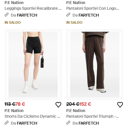
P.E Nation
P.E Nation
Leggings Sportivi Recalibrate -
Pantaloni Sportivi Con Logo
Nero
Ricamato - Nero
Da
FARFETCH
Da
FARFETCH
IN SALDO
IN SALDO
113 €
78 €
204 €
152 €
P.E Nation
P.E Nation
Shorts Da Ciclismo Dynamic 5
Pantaloni Sportivi Triumph -
- Nero
Nero
Da
FARFETCH
Da
FARFETCH