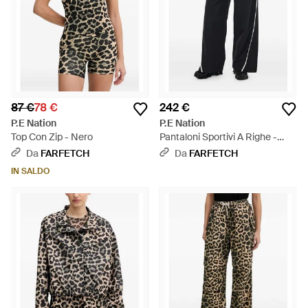
87 €
78 €
242 €
P.E Nation
P.E Nation
Top Con Zip - Nero
Pantaloni Sportivi A Righe -
Nero
Da
FARFETCH
Da
FARFETCH
IN SALDO