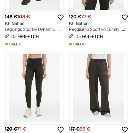
148 €
103 €
120 €
77 €
P.E Nation
P.E Nation
Leggings Sportivi Dynamic -
Reggiseno Sportivo Lumify -
Nero
Nero
Da
FARFETCH
Da
FARFETCH
IN SALDO
IN SALDO
120 €
71 €
117 €
99 €