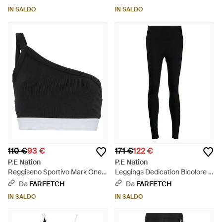
IN SALDO
IN SALDO
110 €
93 €
171 €
122 €
P.E Nation
P.E Nation
Reggiseno Sportivo Mark One
Leggings Dedication Bicolore -
Monospalla - Nero
Nero
Da
FARFETCH
Da
FARFETCH
IN SALDO
IN SALDO