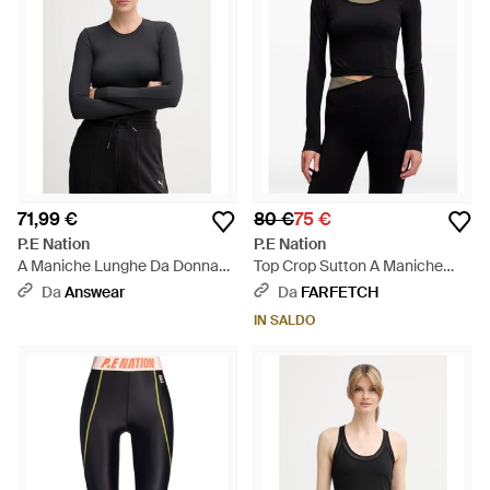
71,99 €
80 €
75 €
P.E Nation
P.E Nation
A Maniche Lunghe Da Donna
Top Crop Sutton A Maniche
Foundation - Nero
Lunghe - Nero
Da
Answear
Da
FARFETCH
IN SALDO