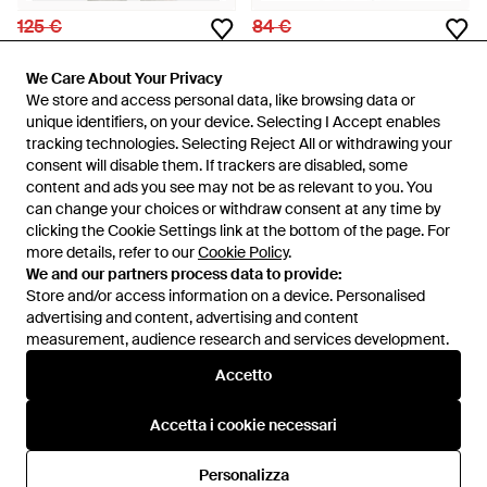
125 €
84 €
P.E Nation
P.E Nation
Felpa Heritage Con Stampa
Leggings Avant Con Banda
We Care About Your Privacy
We Care About Your Privacy
Animalier - Nero
Logo - Nero
Da
FARFETCH
Da
FARFETCH
We store and access personal data, like browsing data or
We store and access personal data, like browsing data or
unique identifiers, on your device. Selecting I Accept enables
unique identifiers, on your device. Selecting I Accept enables
ESAURITO
ESAURITO
tracking technologies. Selecting Reject All or withdrawing your
tracking technologies. Selecting Reject All or withdrawing your
consent will disable them. If trackers are disabled, some
consent will disable them. If trackers are disabled, some
content and ads you see may not be as relevant to you. You
content and ads you see may not be as relevant to you. You
can change your choices or withdraw consent at any time by
can change your choices or withdraw consent at any time by
Visualizza 66 di 66
clicking the Cookie Settings link at the bottom of the page. For
clicking the Cookie Settings link at the bottom of the page. For
more details, refer to our
more details, refer to our
Cookie Policy
Cookie Policy
.
.
We and our partners process data to provide:
We and our partners process data to provide:
Store and/or access information on a device. Personalised
Store and/or access information on a device. Personalised
advertising and content, advertising and content
advertising and content, advertising and content
measurement, audience research and services development.
measurement, audience research and services development.
Internazionale
Accetto
Accetto
Accetta i cookie necessari
Accetta i cookie necessari
Assistenza e info
Personalizza
Personalizza