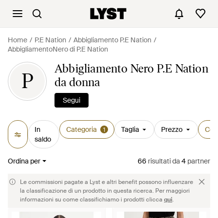
Home
P.E Nation
Abbigliamento P.E Nation
AbbigliamentoNero di P.E Nation
Abbigliamento Nero P.E Nation
P
da donna
Segui
In
Categoria
Taglia
Prezzo
Col
1
saldo
Ordina per
66
risultati
da
4
partner
Le commissioni pagate a Lyst e altri benefit possono influenzare
la classificazione di un prodotto in questa ricerca. Per maggiori
informazioni su come classifichiamo i prodotti clicca
qui
.