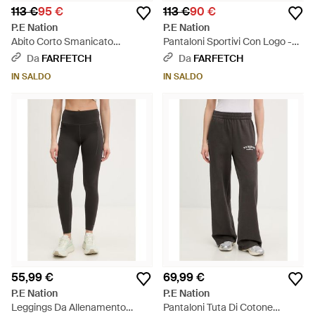
113 €
95 €
113 €
90 €
P.E Nation
P.E Nation
Abito Corto Smanicato
Pantaloni Sportivi Con Logo -
Discovery Leopardato - Nero
Nero
Da
FARFETCH
Da
FARFETCH
IN SALDO
IN SALDO
55,99 €
69,99 €
P.E Nation
P.E Nation
Leggings Da Allenamento
Pantaloni Tuta Di Cotone