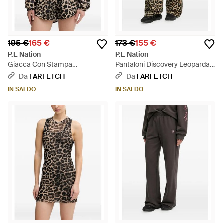
195 €
165 €
173 €
155 €
P.E Nation
P.E Nation
Giacca Con Stampa
Pantaloni Discovery Leopardati
Leopardata - Nero
- Nero
Da
FARFETCH
Da
FARFETCH
IN SALDO
IN SALDO