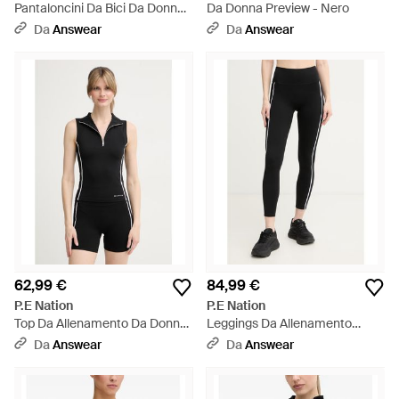
Pantaloncini Da Bici Da Donna
Da Donna Preview - Nero
Restore - Nero
Da
Answear
Da
Answear
62,99 €
84,99 €
P.E Nation
P.E Nation
Top Da Allenamento Da Donna
Leggings Da Allenamento
Routine - Nero
Dynamic - Nero
Da
Answear
Da
Answear