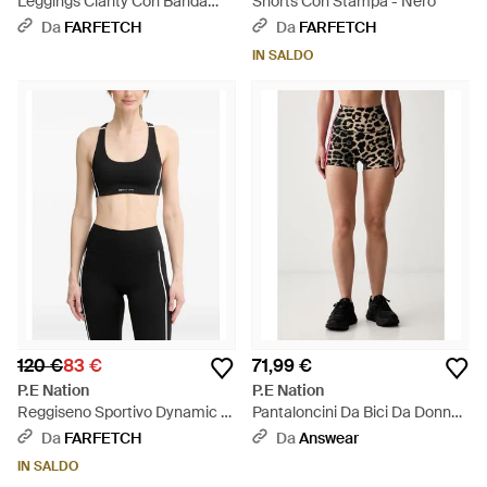
Leggings Clarity Con Banda
Shorts Con Stampa - Nero
Laterale - Nero
Da
FARFETCH
Da
FARFETCH
IN SALDO
120 €
83 €
71,99 €
P.E Nation
P.E Nation
Reggiseno Sportivo Dynamic -
Pantaloncini Da Bici Da Donna
Nero
Highgate - Nero
Da
FARFETCH
Da
Answear
IN SALDO