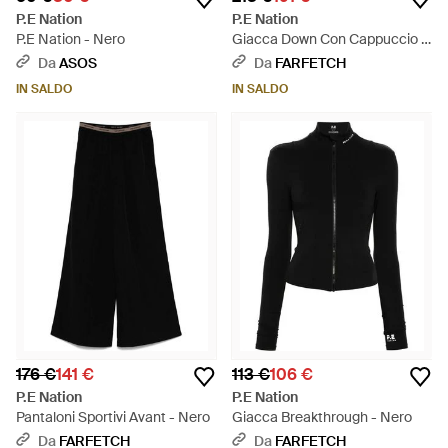
P.E Nation
P.E Nation
P.E Nation - Nero
Giacca Down Con Cappuccio -
Nero
Da
ASOS
Da
FARFETCH
IN SALDO
IN SALDO
176 €
141 €
113 €
106 €
P.E Nation
P.E Nation
Pantaloni Sportivi Avant - Nero
Giacca Breakthrough - Nero
Da
FARFETCH
Da
FARFETCH