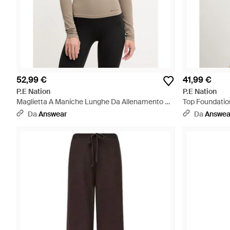
52,99 €
41,99 €
P.E Nation
P.E Nation
Maglietta A Maniche Lunghe Da Allenamento Da
Top Foundatio
Donna Routine - Neutro
Da
Answear
Da
Answea