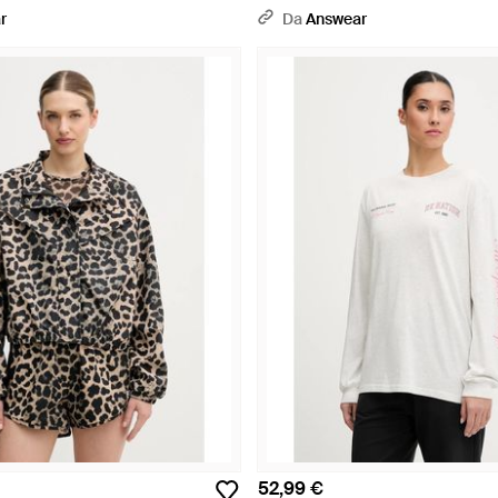
r
Da
Answear
52,99 €