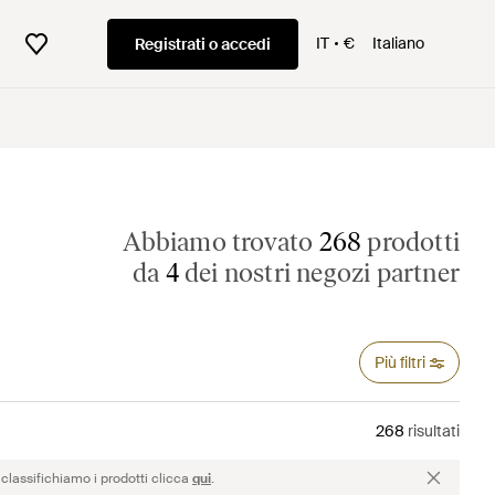
IT
€
Italiano
Registrati o accedi
Abbiamo trovato
268
prodotti
da
4
dei nostri negozi partner
Più filtri
268
risultati
classifichiamo i prodotti clicca
qui
.