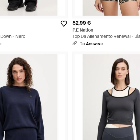
52,99 €
P.E Nation
a Down - Nero
Top Da Allenamento Renewal - Bi
r
Da
Answear