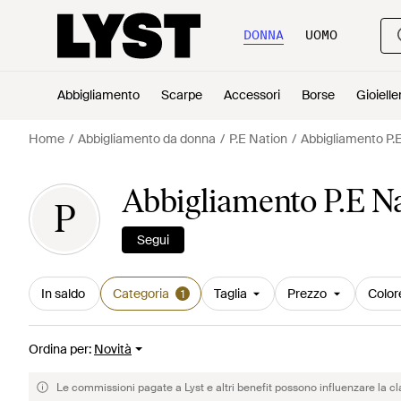
DONNA
UOMO
Abbigliamento
Scarpe
Accessori
Borse
Gioielle
Home
Abbigliamento da donna
P.E Nation
Abbigliamento P.
Abbigliamento P.E N
P
Segui
In saldo
Categoria
Taglia
Prezzo
Color
1
Ordina per
:
Novità
Le commissioni pagate a Lyst e altri benefit possono influenzare la cl