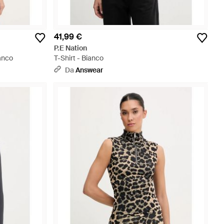
41,99 €
P.E Nation
anco
T-Shirt - Bianco
Da
Answear