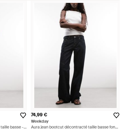
74,99 €
Weekday
taille basse -
Aura jean bootcut décontracté taille basse foncé