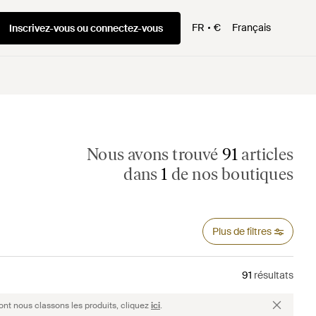
FR
€
Français
Inscrivez-vous ou connectez-vous
Nous avons trouvé
91
articles
dans
1
de nos boutiques
Plus de filtres
91
résultats
ont nous classons les produits, cliquez
ici
.