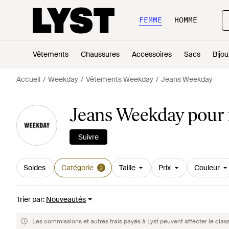
FEMME
HOMME
Vêtements
Chaussures
Accessoires
Sacs
Bijou
Accueil
Weekday
Vêtements Weekday
Jeans Weekday
Jeans Weekday pour
Suivre
Soldes
Catégorie
Taille
Prix
Couleur
2
Trier par
:
Nouveautés
Les commissions et autres frais payés à Lyst peuvent affecter le clas