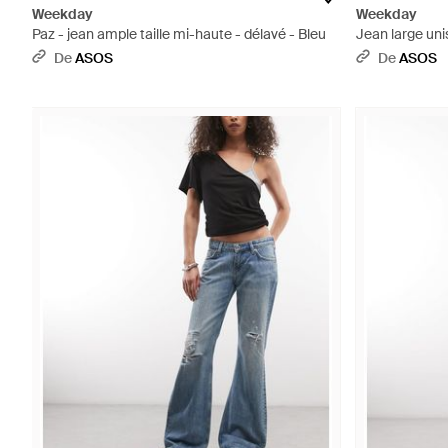
Weekday
Weekday
Paz - jean ample taille mi-haute - délavé - Bleu
Jean large uni
De
ASOS
De
ASOS