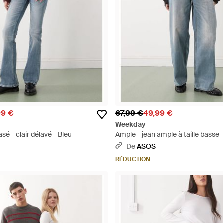
99 €
67,99 €
49,99 €
Weekday
sé - clair délavé - Bleu
Ample - jean ample à taille basse -
Bleu
De
ASOS
RÉDUCTION