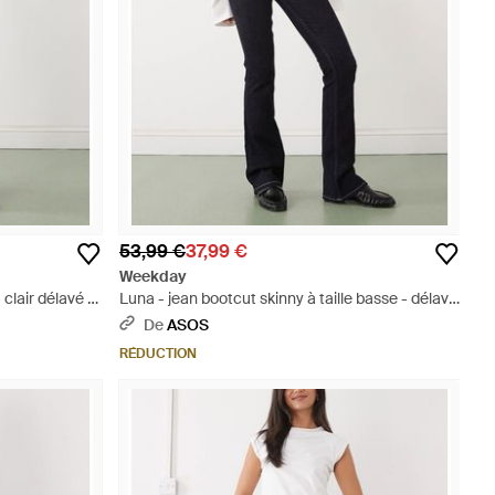
53,99 €
37,99 €
Weekday
 clair délavé -
Luna - jean bootcut skinny à taille basse - délavé
foncé - Blanc
De
ASOS
RÉDUCTION