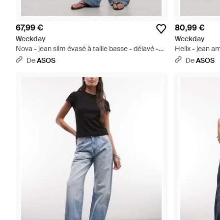
67,99 €
80,99 €
Weekday
Weekday
Nova - jean slim évasé à taille basse - délavé -
Helix - jean am
Bleu
délavé - Gris
De
ASOS
De
ASOS