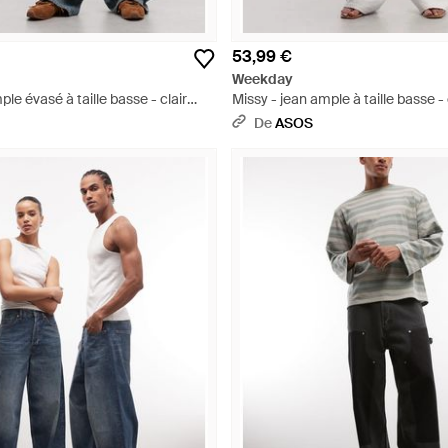
53,99 €
Weekday
ple évasé à taille basse - clair
Missy - jean ample à taille basse -
De
ASOS