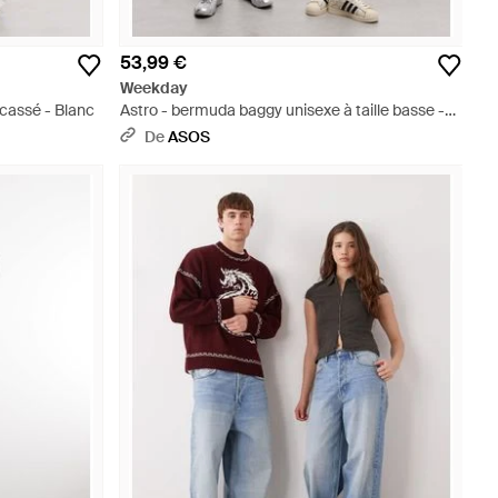
53,99 €
Weekday
 cassé - Blanc
Astro - bermuda baggy unisexe à taille basse -
délavé - Noir
De
ASOS