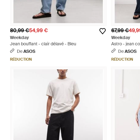
80,99 €
54,99 €
67,99 €
49,9
Weekday
Weekday
Jean bouffant - clair délavé - Bleu
Astro - jean c
délavé - Bleu
De
ASOS
De
ASOS
RÉDUCTION
RÉDUCTION