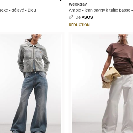
Weekday
sexe - délavé - Bleu
Ample - jean baggy à taille basse 
vintage contrastant - Bleu
De
ASOS
RÉDUCTION