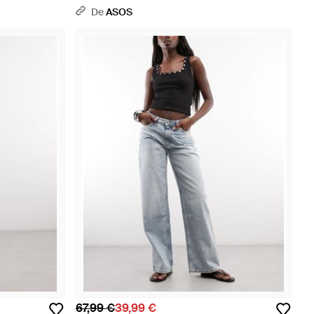
délavé - Bleu
De
ASOS
67,99 €
39,99 €