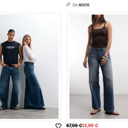
délavé - Multicolore
De
ASOS
67,99 €
13,99 €