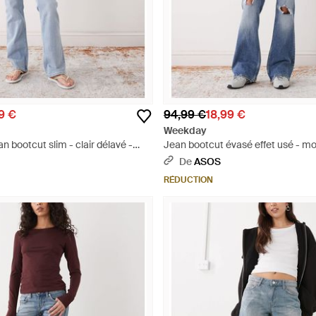
9 €
94,99 €
18,99 €
Weekday
n bootcut slim - clair délavé -
Jean bootcut évasé effet usé - mo
De
ASOS
RÉDUCTION