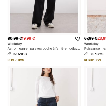
80,99 €
19,99 €
67,99 €
23,9
Weekday
Weekday
Astro - jean en pu avec poche à l'arrière - délavé
Puissance - jea
- Blanc
Bleu
De
ASOS
De
ASOS
RÉDUCTION
RÉDUCTION