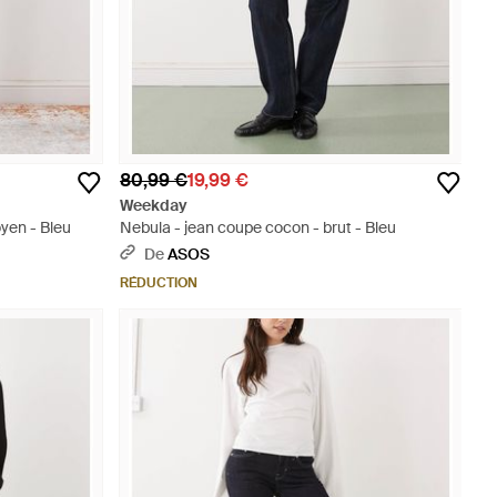
80,99 €
19,99 €
Weekday
yen - Bleu
Nebula - jean coupe cocon - brut - Bleu
De
ASOS
RÉDUCTION