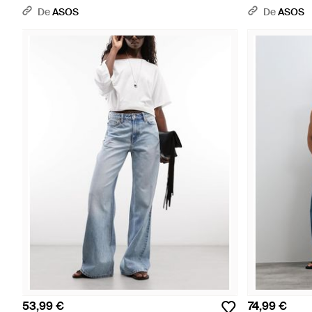
De
ASOS
De
ASOS
53,99 €
74,99 €