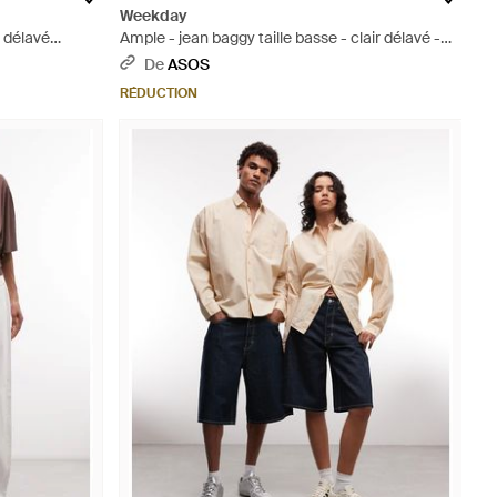
Weekday
- délavé
Ample - jean baggy taille basse - clair délavé -
Bleu
De
ASOS
RÉDUCTION