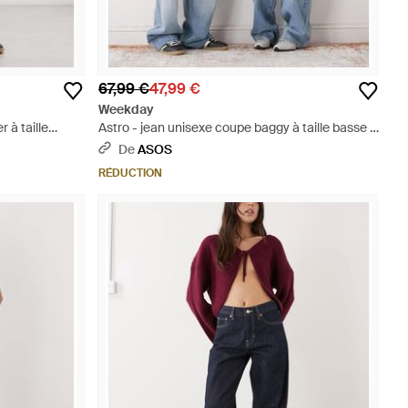
67,99 €
47,99 €
Weekday
 à taille
Astro - jean unisexe coupe baggy à taille basse -
foncé délavé - Bleu
De
ASOS
RÉDUCTION