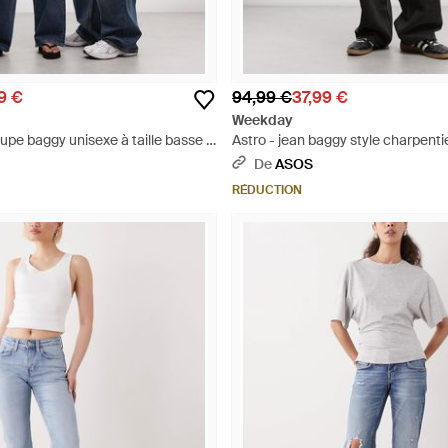
9 €
94,99 €
37,99 €
Weekday
oupe baggy unisexe à taille basse -
Astro - jean baggy style charpentier
basse avec passants - Noir
De
ASOS
RÉDUCTION