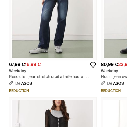
67,99 €
16,99 €
80,99 €
23,
Weekday
Weekday
Resolute - jean stretch droit à taille haute -
Hour - jean éva
foncé délavé - Bleu
De
ASOS
De
ASOS
RÉDUCTION
RÉDUCTION