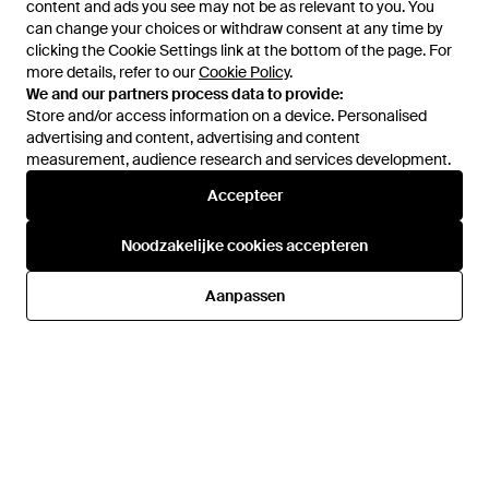
content and ads you see may not be as relevant to you. You
content and ads you see may not be as relevant to you. You
can change your choices or withdraw consent at any time by
can change your choices or withdraw consent at any time by
clicking the Cookie Settings link at the bottom of the page. For
clicking the Cookie Settings link at the bottom of the page. For
more details, refer to our
more details, refer to our
Cookie Policy
Cookie Policy
.
.
We and our partners process data to provide:
We and our partners process data to provide:
Store and/or access information on a device. Personalised
Store and/or access information on a device. Personalised
advertising and content, advertising and content
advertising and content, advertising and content
measurement, audience research and services development.
measurement, audience research and services development.
Accepteer
Accepteer
€ 71,99
€ 28,79
€ 71,99
€ 59,99
Weekday
Weekday
Noodzakelijke cookies accepteren
Noodzakelijke cookies accepteren
Rowe - Blauw
Nova - Meerkleurig
Van
ASOS
Van
ASOS
Aanpassen
Aanpassen
SALE
SALE