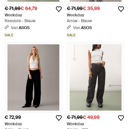
€ 71,99
€ 64,79
€ 71,99
€ 35,99
Weekday
Weekday
Resolute - Blauw
Arrow - Blauw
Van
ASOS
Van
ASOS
SALE
SALE
€ 72,99
€ 71,99
€ 49,99
Weekday
Weekday