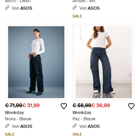
Astro - Zwart
Ample - Wit
Van
ASOS
Van
ASOS
SALE
€ 71,99
€ 31,99
€ 56,99
€ 36,99
Weekday
Weekday
Nova - Blauw
Paz - Blauw
Van
ASOS
Van
ASOS
SALE
SALE