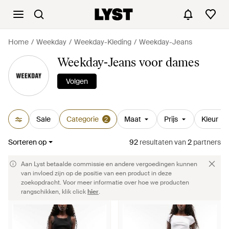
Home
Weekday
Weekday-Kleding
Weekday-Jeans
Weekday-Jeans voor dames
Volgen
Sale
Categorie
Maat
Prijs
Kleur
2
Sorteren op
92
resultaten
van
2
partners
Aan Lyst betaalde commissie en andere vergoedingen kunnen
van invloed zijn op de positie van een product in deze
zoekopdracht. Voor meer informatie over hoe we producten
rangschikken, klik click
hier
.