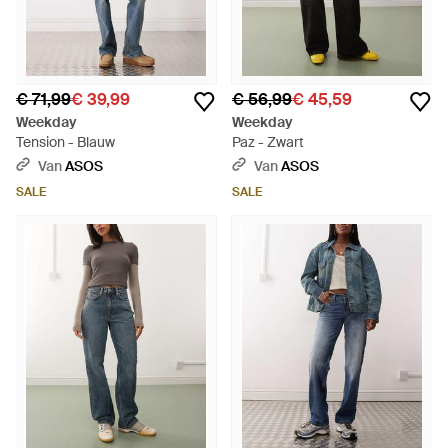
€ 71,99
€ 39,99
€ 56,99
€ 45,59
Weekday
Weekday
Tension - Blauw
Paz - Zwart
Van
ASOS
Van
ASOS
SALE
SALE