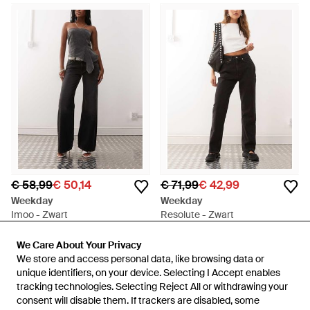
€ 58,99
€ 50,14
€ 71,99
€ 42,99
Weekday
Weekday
Imoo - Zwart
Resolute - Zwart
Van
ASOS
Van
ASOS
We Care About Your Privacy
We Care About Your Privacy
SALE
SALE
We store and access personal data, like browsing data or
We store and access personal data, like browsing data or
unique identifiers, on your device. Selecting I Accept enables
unique identifiers, on your device. Selecting I Accept enables
tracking technologies. Selecting Reject All or withdrawing your
tracking technologies. Selecting Reject All or withdrawing your
consent will disable them. If trackers are disabled, some
consent will disable them. If trackers are disabled, some