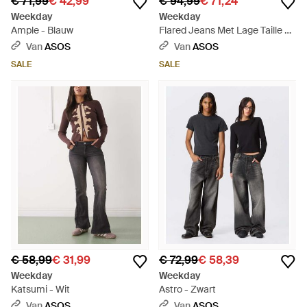
€ 71,99
€ 42,99
€ 94,99
€ 71,24
Weekday
Weekday
Ample - Blauw
Flared Jeans Met Lage Taille En
Rits - Blauw
Van
ASOS
Van
ASOS
SALE
SALE
€ 58,99
€ 31,99
€ 72,99
€ 58,39
Weekday
Weekday
Katsumi - Wit
Astro - Zwart
Van
ASOS
Van
ASOS