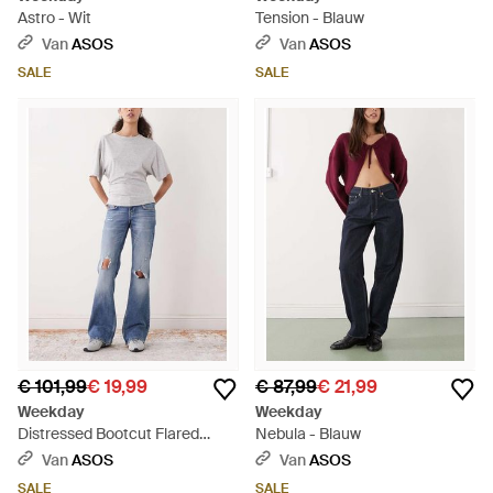
Astro - Wit
Tension - Blauw
Van
ASOS
Van
ASOS
SALE
SALE
€ 101,99
€ 19,99
€ 87,99
€ 21,99
Weekday
Weekday
Distressed Bootcut Flared
Nebula - Blauw
Jeans - Blauw
Van
ASOS
Van
ASOS
SALE
SALE