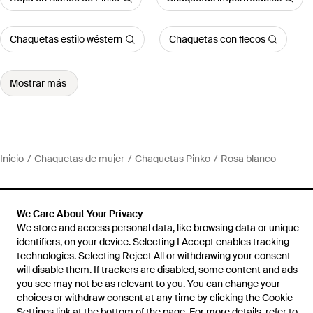
Chaquetas estilo wéstern
Chaquetas con flecos
Mostrar más
Inicio
Chaquetas de mujer
Chaquetas Pinko
Rosa blanco
We Care About Your Privacy
We store and access personal data, like browsing data or unique
Ayuda e información
identifiers, on your device. Selecting I Accept enables tracking
technologies. Selecting Reject All or withdrawing your consent
will disable them. If trackers are disabled, some content and ads
you see may not be as relevant to you. You can change your
choices or withdraw consent at any time by clicking the Cookie
Settings link at the bottom of the page. For more details, refer to