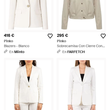
416 €
295 €
Pinko
Pinko
Blazers - Blanco
Sobrecamisa Con Cierre Con
Botones - Blanco
En
Miinto
En
FARFETCH