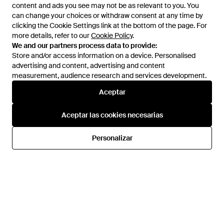
content and ads you see may not be as relevant to you. You
content and ads you see may not be as relevant to you. You
can change your choices or withdraw consent at any time by
can change your choices or withdraw consent at any time by
clicking the Cookie Settings link at the bottom of the page. For
clicking the Cookie Settings link at the bottom of the page. For
more details, refer to our
more details, refer to our
Cookie Policy
Cookie Policy
.
.
We and our partners process data to provide:
We and our partners process data to provide:
Store and/or access information on a device. Personalised
Store and/or access information on a device. Personalised
advertising and content, advertising and content
advertising and content, advertising and content
measurement, audience research and services development.
measurement, audience research and services development.
Aceptar
Aceptar
410 €
258 €
557 €
390 €
Pinko
Pinko
Aceptar las cookies necesarias
Aceptar las cookies necesarias
Chaqueta Con Estampado De
Blazer Con Botones - Blanco
Serpiente - Blanco
En
FARFETCH
En
FARFETCH
Personalizar
Personalizar
REBAJAS
REBAJAS