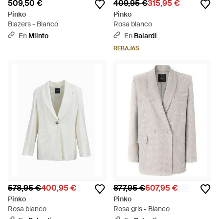
509,50 €
409,95 €
315,95 €
Pinko
Pinko
Blazers - Blanco
Rosa blanco
En
Miinto
En
Balardi
REBAJAS
578,95 €
400,95 €
877,95 €
607,95 €
Pinko
Pinko
Rosa blanco
Rosa gris - Blanco