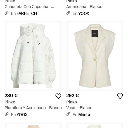
Pinko
Pinko
Chaqueta Con Capucha -
Americana - Blanco
Blanco
En
FARFETCH
En
YOOX
230 €
292 €
Pinko
Pinko
Plumífero Y Acolchado - Blanco
Vests - Blanco
En
YOOX
En
Miinto