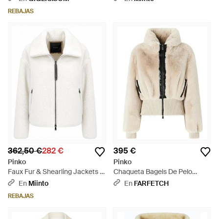
REBAJAS
362,50 €
282 €
395 €
Pinko
Pinko
Faux Fur & Shearling Jackets -
Chaqueta Bagels De Pelo
Blanco
Artificial Con Ribete De Canalé
En
Miinto
En
FARFETCH
- Blanco
REBAJAS