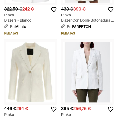
322,50 €
242 €
433 €
390 €
Pinko
Pinko
Blazers - Blanco
Blazer Con Doble Botonadura -
Blanco
En
Miinto
En
FARFETCH
REBAJAS
REBAJAS
446 €
294 €
395 €
256,75 €
Pinko
Pinko