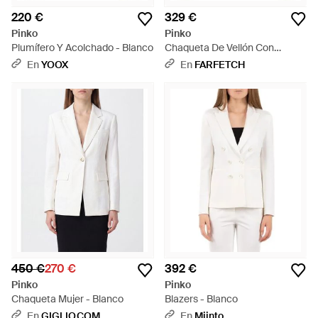
220 €
329 €
Pinko
Pinko
Plumífero Y Acolchado - Blanco
Chaqueta De Vellón Con
Cremallera - Blanco
En
YOOX
En
FARFETCH
450 €
270 €
392 €
Pinko
Pinko
Chaqueta Mujer - Blanco
Blazers - Blanco
En
GIGLIO.COM
En
Miinto