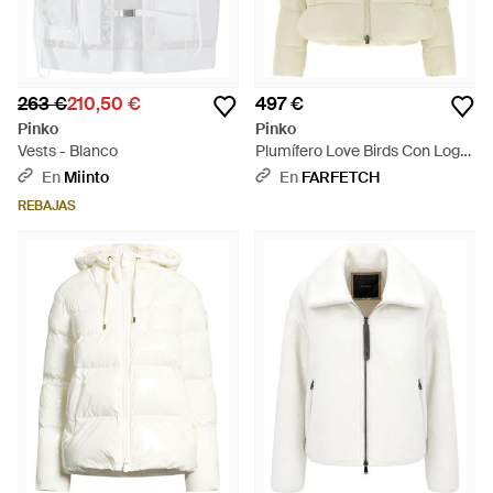
263 €
210,50 €
497 €
Pinko
Pinko
Vests - Blanco
Plumífero Love Birds Con Logo
- Blanco
En
Miinto
En
FARFETCH
REBAJAS