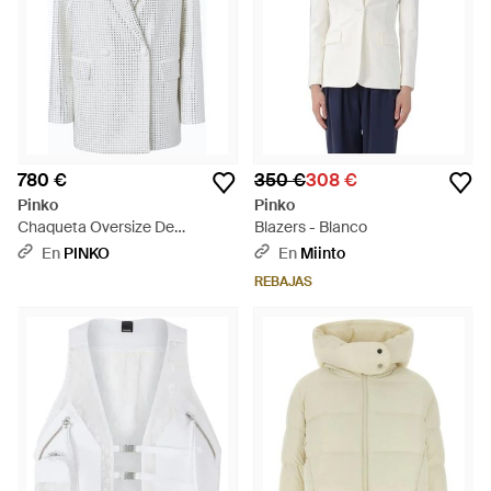
780 €
350 €
308 €
Pinko
Pinko
Chaqueta Oversize De
Blazers - Blanco
Botonadura Doble Con Strass -
En
PINKO
En
Miinto
Blanco
REBAJAS