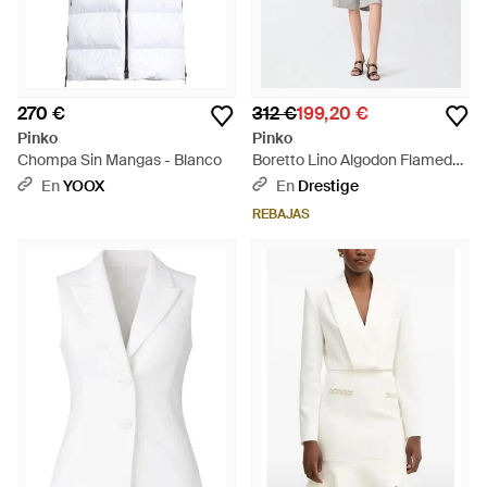
270 €
312 €
199,20 €
Pinko
Pinko
Chompa Sin Mangas - Blanco
Boretto Lino Algodon Flamed
Chaleco Ss26 - Blanco
En
YOOX
En
Drestige
REBAJAS