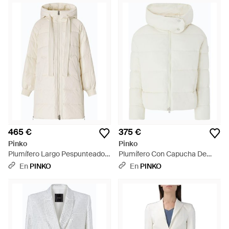
465 €
375 €
Pinko
Pinko
Plumífero Largo Pespunteado
Plumífero Con Capucha De
Con Capucha - Blanco
Tela Técnica - Blanco
En
PINKO
En
PINKO