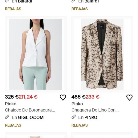
En
Balardi
En
Balardi
REBAJAS
REBAJAS
325 €
211,24 €
465 €
233 €
Pinko
Pinko
Chaleco De Botonadura
Chaqueta De Lino Con
Sencilla Con Cuentas - Blanco
Estampado De Serpiente -
En
GIGLIO.COM
En
PINKO
Blanco
REBAJAS
REBAJAS