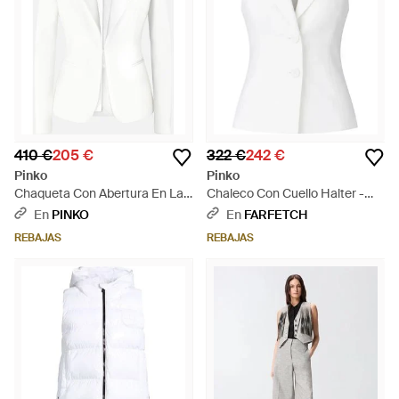
410 €
205 €
322 €
242 €
Pinko
Pinko
Chaqueta Con Abertura En La
Chaleco Con Cuello Halter -
Parte Trasera - Blanco
Blanco
En
PINKO
En
FARFETCH
REBAJAS
REBAJAS