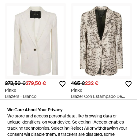
372,50 €
279,50 €
465 €
232 €
Pinko
Pinko
Blazers - Blanco
Blazer Con Estampado De
Serpiente - Blanco
En
Miinto
En
FARFETCH
We Care About Your Privacy
We Care About Your Privacy
REBAJAS
REBAJAS
We store and access personal data, like browsing data or
We store and access personal data, like browsing data or
unique identifiers, on your device. Selecting I Accept enables
unique identifiers, on your device. Selecting I Accept enables
tracking technologies. Selecting Reject All or withdrawing your
tracking technologies. Selecting Reject All or withdrawing your
consent will disable them. If trackers are disabled, some
consent will disable them. If trackers are disabled, some