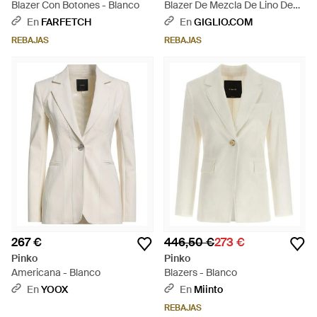
Blazer Con Botones - Blanco
Blazer De Mezcla De Lino De
Botonadura Sencilla - Blanco
En
FARFETCH
En
GIGLIO.COM
REBAJAS
REBAJAS
267 €
446,50 €
273 €
Pinko
Pinko
Americana - Blanco
Blazers - Blanco
En
YOOX
En
Miinto
REBAJAS