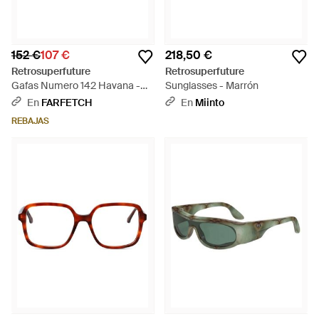
152 €
107 €
218,50 €
Retrosuperfuture
Retrosuperfuture
Gafas Numero 142 Havana -
Sunglasses - Marrón
Negro
En
FARFETCH
En
Miinto
REBAJAS