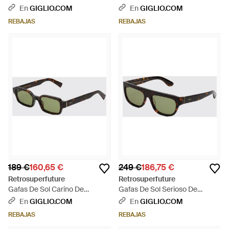
En Acetato Carey - Verde
Aviador En Acetato - Negro
En
GIGLIO.COM
En
GIGLIO.COM
REBAJAS
REBAJAS
189 €
160,65 €
249 €
186,75 €
Retrosuperfuture
Retrosuperfuture
Gafas De Sol Carino De
Gafas De Sol Serioso De
Rectangulares En Acetato
Aviador En Acetato Carey -
En
GIGLIO.COM
En
GIGLIO.COM
Carey - Marrón
Blanco
REBAJAS
REBAJAS