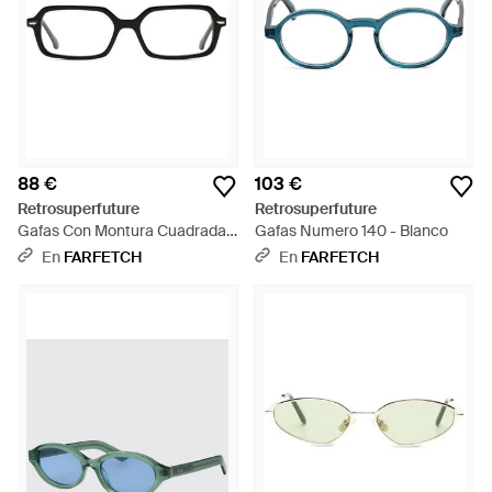
88 €
103 €
Retrosuperfuture
Retrosuperfuture
Gafas Con Montura Cuadrada -
Gafas Numero 140 - Blanco
Negro
En
FARFETCH
En
FARFETCH