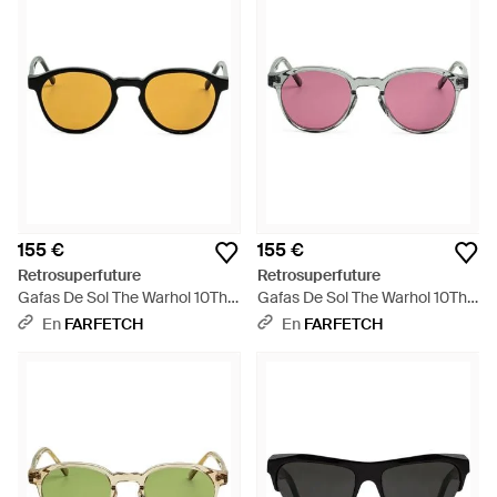
155 €
155 €
Retrosuperfuture
Retrosuperfuture
Gafas De Sol The Warhol 10Th
Gafas De Sol The Warhol 10Th
Anniversary Con Montura
Anniversary Con Montura
En
FARFETCH
En
FARFETCH
Redonda De X Andy Warhol
Redonda De X Andy Warhol
Foundation - Metálico
Foundation - Rosa