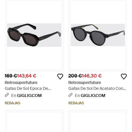
169 €
143,64 €
209 €
146,30 €
Retrosuperfuture
Retrosuperfuture
Gafas De Sol Epoca De
Gafas De Sol De Acetato Con
Rectangulares En Acetato -
Forma Redondeada - Gris
En
GIGLIO.COM
En
GIGLIO.COM
Negro
REBAJAS
REBAJAS