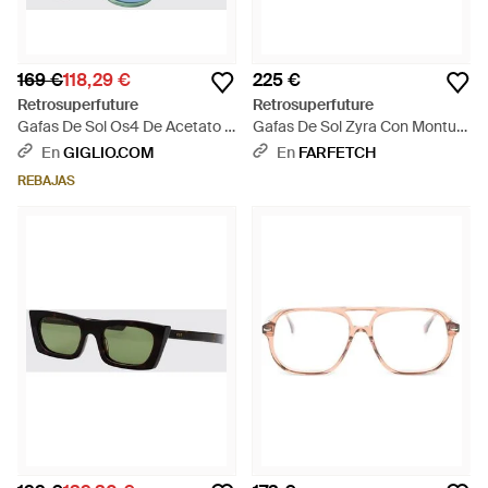
169 €
118,29 €
225 €
Retrosuperfuture
Retrosuperfuture
Gafas De Sol Os4 De Acetato -
Gafas De Sol Zyra Con Montura
Azul
Geométrica - Metálico
En
GIGLIO.COM
En
FARFETCH
REBAJAS