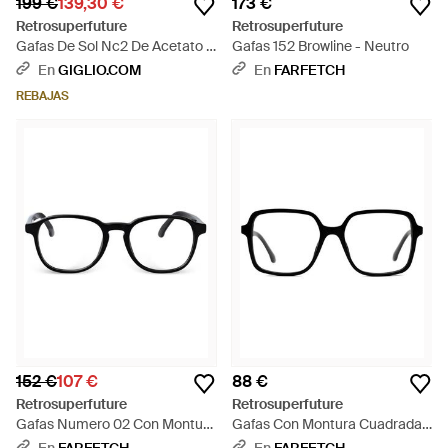
199 €
139,30 €
173 €
Retrosuperfuture
Retrosuperfuture
Gafas De Sol Nc2 De Acetato -
Gafas 152 Browline - Neutro
Verde
En
GIGLIO.COM
En
FARFETCH
REBAJAS
152 €
107 €
88 €
Retrosuperfuture
Retrosuperfuture
Gafas Numero 02 Con Montura
Gafas Con Montura Cuadrada -
Redonda - Negro
Negro