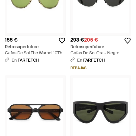
155 €
293 €
205 €
Retrosuperfuture
Retrosuperfuture
Gafas De Sol The Warhol 10Th
Gafas De Sol Ora - Negro
Anniversary Con Montura
En
FARFETCH
En
FARFETCH
Redonda De X Andy Warhol
REBAJAS
Foundation - Verde