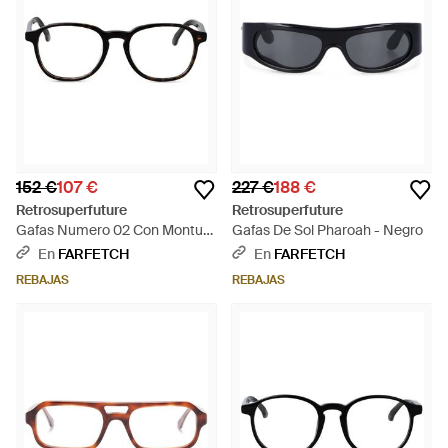
152 €
107 €
227 €
188 €
Retrosuperfuture
Retrosuperfuture
Gafas Numero 02 Con Montura
Gafas De Sol Pharoah - Negro
Redonda - Negro
En
FARFETCH
En
FARFETCH
REBAJAS
REBAJAS