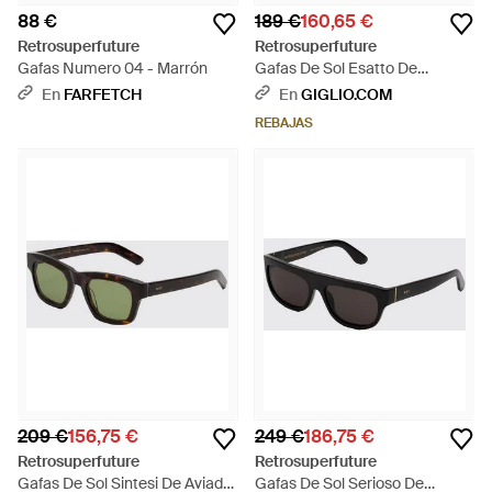
88 €
189 €
160,65 €
Retrosuperfuture
Retrosuperfuture
Gafas Numero 04 - Marrón
Gafas De Sol Esatto De
Ovaladas En Acetato Carey -
En
FARFETCH
En
GIGLIO.COM
Marrón
REBAJAS
209 €
156,75 €
249 €
186,75 €
Retrosuperfuture
Retrosuperfuture
Gafas De Sol Sintesi De Aviador
Gafas De Sol Serioso De