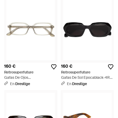
160 €
160 €
Retrosuperfuture
Retrosuperfuture
Gafas De Ojos
Gafas De Sol Epocablack-4Rp
Numero151Nebbia-Eqr Adulto -
Adulto - Negro
En
Drestige
En
Drestige
Neutro