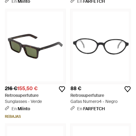
Montura Cuadrada - Blanco
En
Miinto
En
FARFETCH
216 €
155,50 €
88 €
Retrosuperfuture
Retrosuperfuture
Sunglasses - Verde
Gafas Numero4 - Negro
En
Miinto
En
FARFETCH
REBAJAS