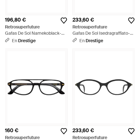
196,80 €
233,60 €
Retrosuperfuture
Retrosuperfuture
Gafas De Sol Namekoblack-
Gafas De Sol Isedragraffiato-
K8U Mujer - Negro
Nar Adulto - Azul
En
Drestige
En
Drestige
160 €
233,60 €
Retrosuperfuture
Retrosuperfuture