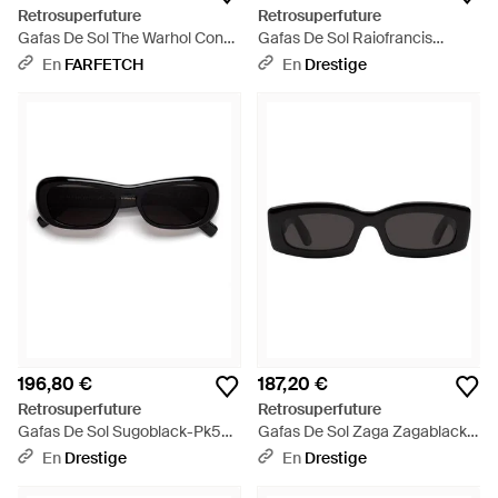
Retrosuperfuture
Retrosuperfuture
Gafas De Sol The Warhol Con
Gafas De Sol Raiofrancis
Montura Redonda - Azul
Circulogold- 9Kv Mujer - Negro
En
FARFETCH
En
Drestige
196,80 €
187,20 €
Retrosuperfuture
Retrosuperfuture
Gafas De Sol Sugoblack-Pk5
Gafas De Sol Zaga Zagablack-
Mujer - Negro
8E6 Mujer - Negro
En
Drestige
En
Drestige