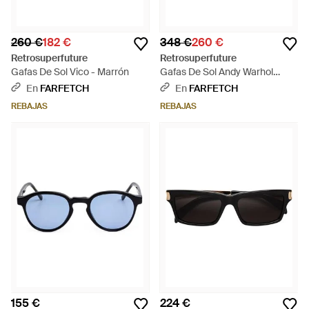
260 €
182 €
348 €
260 €
Retrosuperfuture
Retrosuperfuture
Gafas De Sol Vico - Marrón
Gafas De Sol Andy Warhol
Knives - Negro
En
FARFETCH
En
FARFETCH
REBAJAS
REBAJAS
155 €
224 €