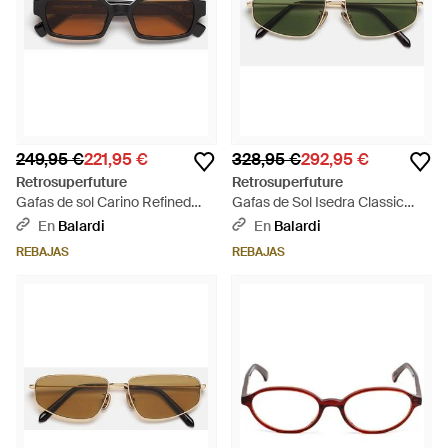
249,95 €
221,95 €
328,95 €
292,95 €
Retrosuperfuture
Retrosuperfuture
Gafas de sol Carino Refined
Gafas de Sol Isedra Classic
Mys Negro/Naranja Unisex -
Hos Oro/Verde Unisex - Verde
En
Balardi
En
Balardi
Marrón
REBAJAS
REBAJAS