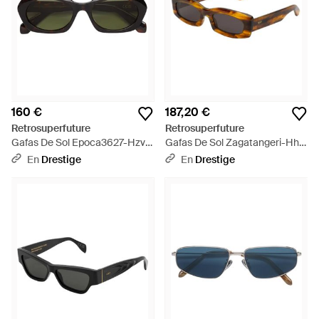
160 €
187,20 €
Retrosuperfuture
Retrosuperfuture
Gafas De Sol Epoca3627-Hzv
Gafas De Sol Zagatangeri-Hhj
Mujer - Negro
Mujer - Marrón
En
Drestige
En
Drestige