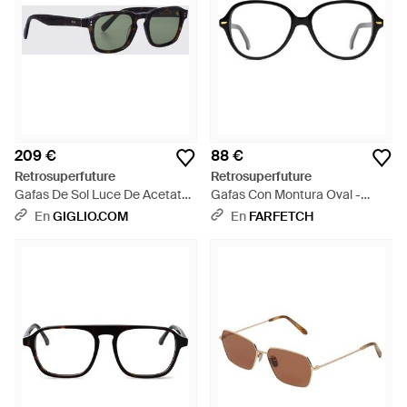
209 €
88 €
Retrosuperfuture
Retrosuperfuture
Gafas De Sol Luce De Acetato
Gafas Con Montura Oval -
Carey - Gris
Negro
En
GIGLIO.COM
En
FARFETCH