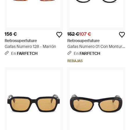
156 €
152 €
107 €
Retrosuperfuture
Retrosuperfuture
Gafas Numero 128 - Marrón
Gafas Numero 01 Con Montura
Redonda - Negro
En
FARFETCH
En
FARFETCH
REBAJAS