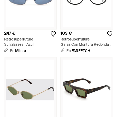
247 €
103 €
Retrosuperfuture
Retrosuperfuture
Sunglasses - Azul
Gafas Con Montura Redonda -
Negro
En
Miinto
En
FARFETCH