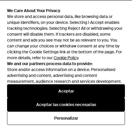
249 €
186,75 €
225 €
164,50 €
We Care About Your Privacy
We Care About Your Privacy
Retrosuperfuture
We store and access personal data, like browsing data or
We store and access personal data, like browsing data or
Retrosuperfuture
Gafas De Sol De Metal -
unique identifiers, on your device. Selecting I Accept enables
unique identifiers, on your device. Selecting I Accept enables
Sunglasses - Verde
Metálico
tracking technologies. Selecting Reject All or withdrawing your
tracking technologies. Selecting Reject All or withdrawing your
En
GIGLIO.COM
En
Miinto
consent will disable them. If trackers are disabled, some
consent will disable them. If trackers are disabled, some
REBAJAS
REBAJAS
content and ads you see may not be as relevant to you. You
content and ads you see may not be as relevant to you. You
can change your choices or withdraw consent at any time by
can change your choices or withdraw consent at any time by
clicking the Cookie Settings link at the bottom of the page. For
clicking the Cookie Settings link at the bottom of the page. For
more details, refer to our
more details, refer to our
Cookie Policy
Cookie Policy
.
.
We and our partners process data to provide:
We and our partners process data to provide:
Store and/or access information on a device. Personalised
Store and/or access information on a device. Personalised
advertising and content, advertising and content
advertising and content, advertising and content
measurement, audience research and services development.
measurement, audience research and services development.
Aceptar
Aceptar
Aceptar las cookies necesarias
Aceptar las cookies necesarias
Personalizar
Personalizar
215,20 €
247 €
179 €
Retrosuperfuture
Retrosuperfuture