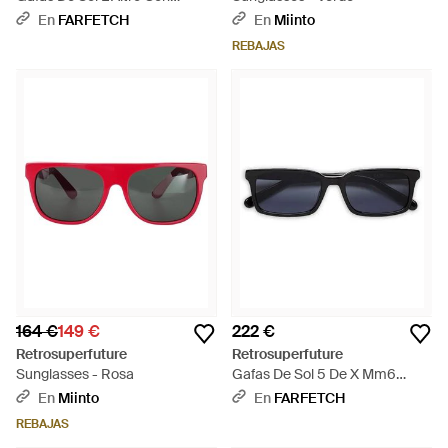
Montura Geométrica - Negro
En
FARFETCH
En
Miinto
REBAJAS
164 €
149 €
222 €
Retrosuperfuture
Retrosuperfuture
Sunglasses - Rosa
Gafas De Sol 5 De X Mm6
Maison Margiela - Azul
En
Miinto
En
FARFETCH
REBAJAS