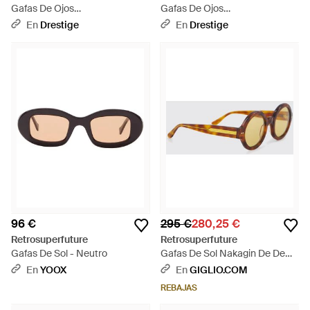
Gafas De Ojos
Gafas De Ojos
Numero153Black-0Sg Adulto -
Numero155Nero&Amp;Quot;Oro-
En
Drestige
En
Drestige
Negro
6Yw Mujer - Negro
96 €
295 €
280,25 €
Retrosuperfuture
Retrosuperfuture
Gafas De Sol - Neutro
Gafas De Sol Nakagin De De
Acetato Carey Con Lentes De
En
YOOX
En
GIGLIO.COM
Color - Metálico
REBAJAS