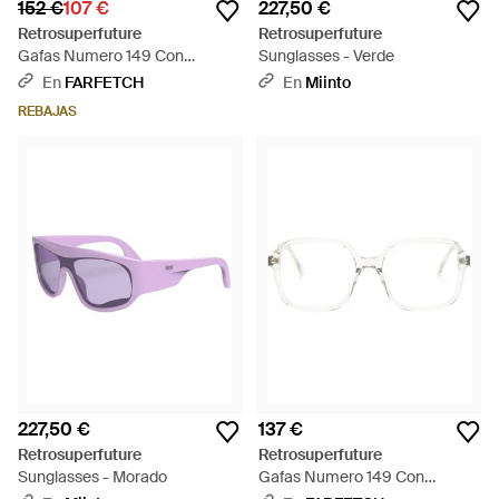
152 €
107 €
227,50 €
Retrosuperfuture
Retrosuperfuture
Gafas Numero 149 Con
Sunglasses - Verde
Montura Cuadrada - Marrón
En
FARFETCH
En
Miinto
REBAJAS
227,50 €
137 €
Retrosuperfuture
Retrosuperfuture
Sunglasses - Morado
Gafas Numero 149 Con