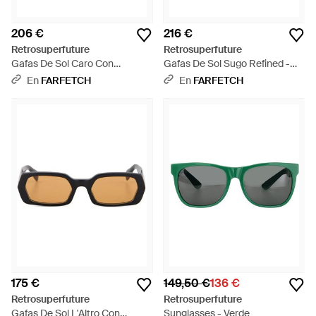
206 €
216 €
Retrosuperfuture
Retrosuperfuture
Gafas De Sol Caro Con
Gafas De Sol Sugo Refined -
Montura Cuadrada - Negro
Negro
En
FARFETCH
En
FARFETCH
175 €
149,50 €
136 €
Retrosuperfuture
Retrosuperfuture
Gafas De Sol L'Altro Con
Sunglasses - Verde