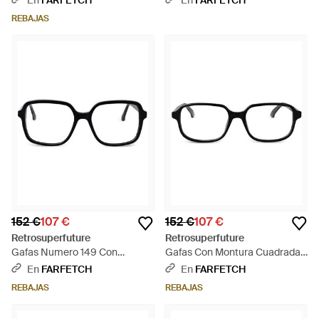
En
FARFETCH
En
FARFETCH
REBAJAS
152 €
107 €
152 €
107 €
Retrosuperfuture
Retrosuperfuture
Gafas Numero 149 Con
Gafas Con Montura Cuadrada -
Montura Cuadrada - Negro
Negro
En
FARFETCH
En
FARFETCH
REBAJAS
REBAJAS