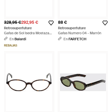
328,95 €
292,95 €
88 €
Retrosuperfuture
Retrosuperfuture
Gafas de Sol Isedra Mostaza
Gafas Numero 04 - Marrón
Fk5 Dorado/Marrón Unisex -
En
Balardi
En
FARFETCH
Marrón
REBAJAS