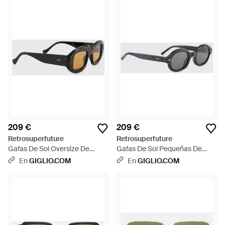
209 €
209 €
Retrosuperfuture
Retrosuperfuture
Gafas De Sol Oversize De
Gafas De Sol Pequeñas De
Acetato Con Montura Ovalada
Acetato Con Montura Ovalada
En
GIGLIO.COM
En
GIGLIO.COM
- Blanco
- Gris