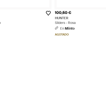
100,50 €
HUNTER
o
Sliders - Rosa
En
Miinto
AGOTADO