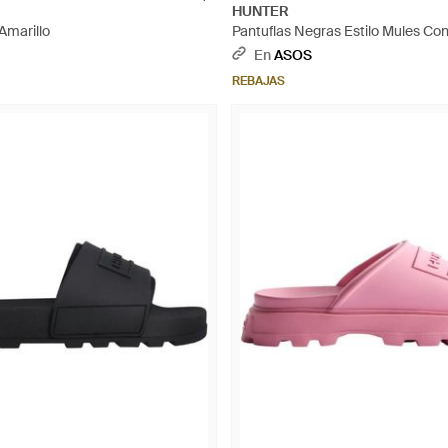
HUNTER
 Amarillo
Pantuflas Negras Estilo Mules Con
Negro
En
ASOS
REBAJAS