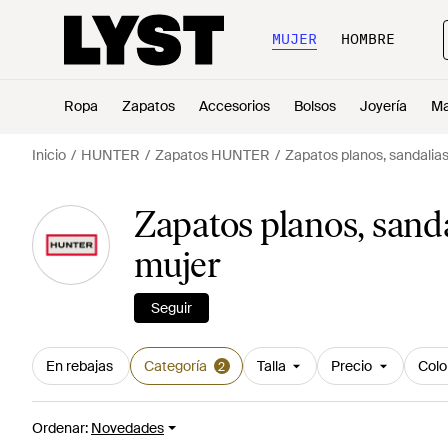
MUJER
HOMBRE
Ropa
Zapatos
Accesorios
Bolsos
Joyería
Ma
Inicio
HUNTER
Zapatos HUNTER
Zapatos planos, sandali
Zapatos planos, san
mujer
Seguir
En rebajas
Categoría
Talla
Precio
Colo
2
Ordenar
:
Novedades