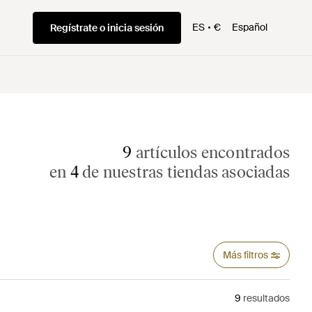
ES
€
Español
Regístrate o inicia sesión
9
artículos encontrados
en
4
de nuestras tiendas asociadas
Más filtros
9
resultados