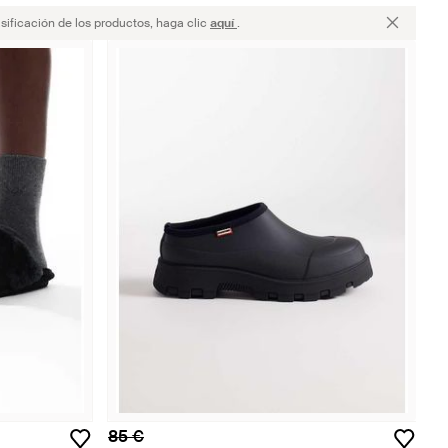
sificación de los productos, haga clic
aquí
.
85 €