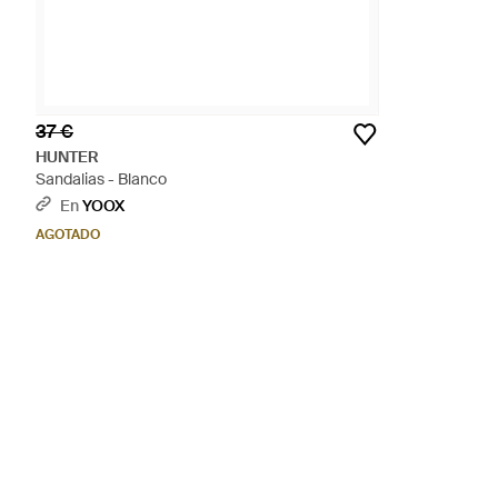
37 €
HUNTER
Sandalias - Blanco
En
YOOX
AGOTADO