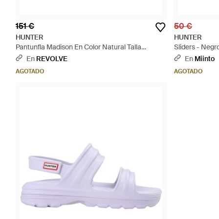
151 €
50 €
HUNTER
HUNTER
Pantunfla Madison En Color Natural Talla
Sliders - Negr
(También En 6, 9) - Multicolor
En
REVOLVE
En
Miinto
AGOTADO
AGOTADO