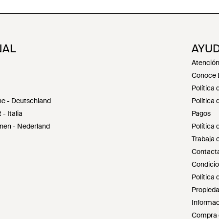
NAL
AYUD
Atención 
Conoce 
Política 
e - Deutschland
Política
 Italia
Pagos
en - Nederland
Política
Trabaja 
Contacta
Condicio
Política 
Propieda
Informac
Compra d